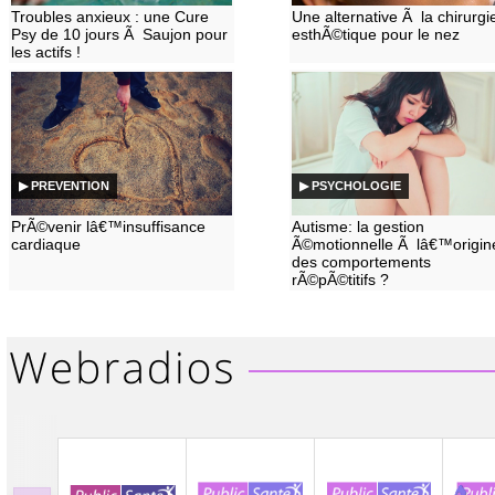
Troubles anxieux : une Cure
Une alternative Ã la chirurgi
Psy de 10 jours Ã Saujon pour
esthÃ©tique pour le nez
les actifs !
▶ PREVENTION
▶ PSYCHOLOGIE
PrÃ©venir lâ€™insuffisance
Autisme: la gestion
cardiaque
Ã©motionnelle Ã lâ€™origin
des comportements
rÃ©pÃ©titifs ?