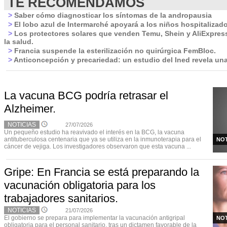
TE RECOMENDAMOS
>
Saber cómo diagnosticar los síntomas de la andropausia
>
El lobo azul de Intermarché apoyará a los niños hospitalizad
>
Los protectores solares que venden Temu, Shein y AliExpres
la salud.
>
Francia suspende la esterilización no quirúrgica FemBloc.
>
Anticoncepción y precariedad: un estudio del Ined revela un
La vacuna BCG podría retrasar el
Alzheimer.
NOTICIAS
27/07/2026
Un pequeño estudio ha reavivado el interés en la BCG, la vacuna
antituberculosa centenaria que ya se utiliza en la inmunoterapia para el
NOT
cáncer de vejiga. Los investigadores observaron que esta vacuna ...
Gripe: En Francia se está preparando la
vacunación obligatoria para los
trabajadores sanitarios.
NOTICIAS
21/07/2026
El gobierno se prepara para implementar la vacunación antigripal
NOT
obligatoria para el personal sanitario, tras un dictamen favorable de la