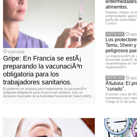
enfermedades 
alimentos.
Estados Unidos se en
enfermedades gastroi
parÃ¡sito transmitido
Control
NOTICIAS
08/0
Los protector
Temu, Shein y
peligrosos par
21/07/2026
La organizaciÃ³n de 
Gripe: En Francia se estÃ¡
Ensemble analizÃ³ di
recientemente en Tem
preparando la vacunaciÃ³n
organizaciÃ³n,
obligatoria para los
NOTICIAS
05/0
trabajadores sanitarios.
Ã‰bola: El pr
"curado".
El gobierno se prepara para implementar la vacunaciÃ³n
antigripal obligatoria para el personal sanitario, tras un
El primer caso de Ã
dictamen favorable de la Autoridad Nacional de Salud (ANS)
humanitario que regr
Congo el 23 de junio