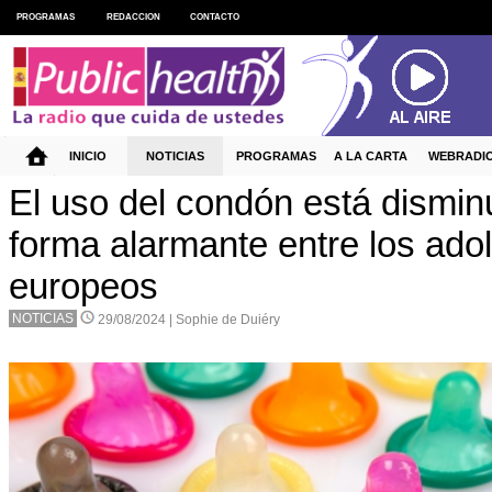
PROGRAMAS
REDACCION
CONTACTO
INICIO
NOTICIAS
PROGRAMAS
A LA CARTA
WEBRADI
El uso del condón está dismi
forma alarmante entre los ado
europeos
NOTICIAS
29/08/2024 |
Sophie de Duiéry