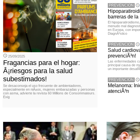
PREVENCION
Hipoparatiroi
barreras de la
El hipoparatiroidism
menudo mal diagnost
en Europa, con impor
DiagnÃ³stico
PREVENCION
Salud cardiov
prevenciÃ³n!
25/09/2025
Fragancias para el hogar:
Las enfermedades ca
principal causa de m
Â¡riesgos para la salud
un importante desafÃ­
subestimados!
PREVENCION
Melanoma: Inic
Se desaconseja el uso frecuente de ambientadores,
especialmente en niÃ±os, mujeres embarazadas y personas
atenciÃ³n
con asma, advierte la revista 60 Millions de Consommateurs.
Exig