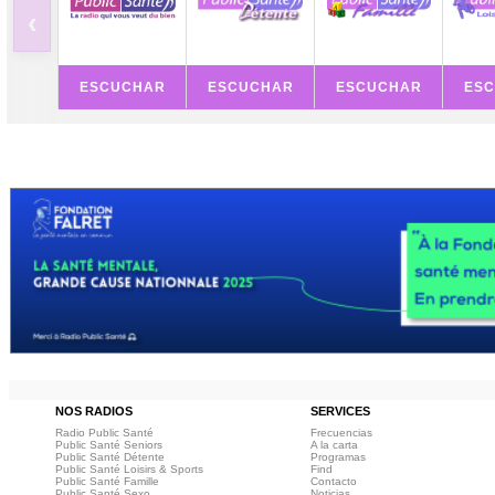
‹
ESCUCHAR
ESCUCHAR
ESCUCHAR
ES
NOS RADIOS
SERVICES
Radio Public Santé
Frecuencias
Public Santé Seniors
A la carta
Public Santé Détente
Programas
Public Santé Loisirs & Sports
Find
Public Santé Famille
Contacto
Public Santé Sexo
Noticias