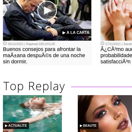
▶ A LA CARTA
20/12/2021 | Raphael DELVOLVE
17/11/2021 | Sara
Buenos consejos para afrontar la
Â¿CÃ³mo aum
maÃ±ana despuÃ©s de una noche
probabilidade
sin dormir.
satisfacciÃ³n
▶ ACTUALITE
▶ BEAUTE