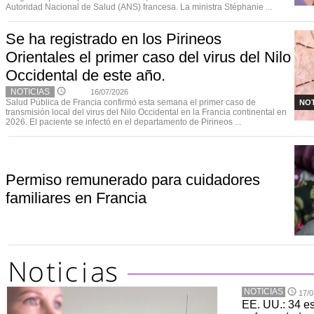
Autoridad Nacional de Salud (ANS) francesa. La ministra Stéphanie ...
Se ha registrado en los Pirineos
Orientales el primer caso del virus del Nilo
Occidental de este año.
NOTICIAS
16/07/2026
Salud Pública de Francia confirmó esta semana el primer caso de
NOT
transmisión local del virus del Nilo Occidental en la Francia continental en
2026. El paciente se infectó en el departamento de Pirineos ...
Permiso remunerado para cuidadores
familiares en Francia
NOTICIAS
17/0
EE. UU.: 34 e