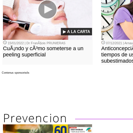
▶ A LA CARTA
15/01/2022 | Dr FranÃ§ois PRUNIERAS
07/12/2021 | Arn
CuÃ¡ndo y cÃ³mo someterse a un
Anticoncepci
peeling superficial
tiempos de u
subestimado
Contenus sponsorisés