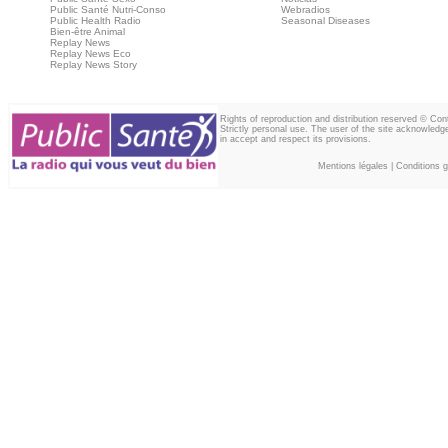
Public Santé Nutri-Conso
Webradios
Public Health Radio
Seasonal Diseases
Bien-être Animal
Replay News
Replay News Eco
Replay News Story
Rights of reproduction and distribution reserved © Co
Strictly personal use. The user of the site acknowledg
in accept and respect its provisions.
Mentions légales
|
Conditions gé