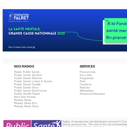
NOS RADIOS
SERVICES
Radio Public Santé
Frecuencias
Public Santé Seniors
A la carta
Public Santé Détente
Programas
Public Santé Loisirs & Sports
Find
Public Santé Famille
Contacto
Public Santé Sexo
Noticias
Public Santé Nutri-Conso
Webradios
Public Health Radio
Seasonal Diseases
Bien-être Animal
Replay News
Replay News Eco
Replay News Story
Rights of reproduction and distribution reserved © Co
Strictly personal use. The user of the site acknowledg