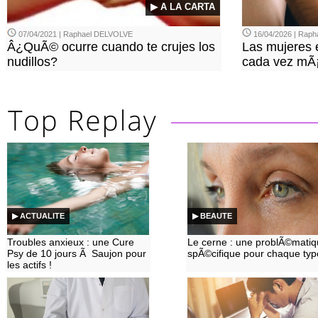
▶ A LA CARTA
07/04/2021 | Raphael DELVOLVE
16/04/2026 | Rap
Â¿QuÃ© ocurre cuando te crujes los
Las mujeres 
nudillos?
cada vez mÃ¡s
▶ ACTUALITE
▶ BEAUTE
Troubles anxieux : une Cure
Le cerne : une problÃ©mati
Psy de 10 jours Ã Saujon pour
spÃ©cifique pour chaque typ
les actifs !