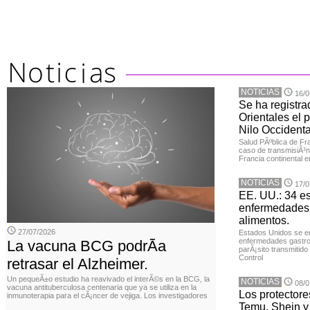
NOTICIAS
16/0
Se ha registra
Orientales el p
Nilo Occidenta
Salud PÃºblica de Fr
caso de transmisiÃ³n 
Francia continental e
NOTICIAS
17/0
EE. UU.: 34 e
enfermedades 
alimentos.
27/07/2026
Estados Unidos se en
enfermedades gastroi
La vacuna BCG podrÃ­a
parÃ¡sito transmitido
Control
retrasar el Alzheimer.
Un pequeÃ±o estudio ha reavivado el interÃ©s en la BCG, la
NOTICIAS
08/0
vacuna antituberculosa centenaria que ya se utiliza en la
Los protector
inmunoterapia para el cÃ¡ncer de vejiga. Los investigadores
Temu, Shein y