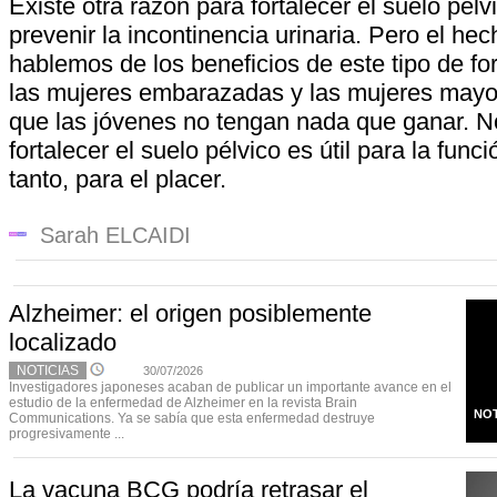
Existe otra razón para fortalecer el suelo pélv
prevenir la incontinencia urinaria. Pero el he
hablemos de los beneficios de este tipo de fo
las mujeres embarazadas y las mujeres mayor
que las jóvenes no tengan nada que ganar. 
fortalecer el suelo pélvico es útil para la funci
tanto, para el placer.
Sarah ELCAIDI
Alzheimer: el origen posiblemente
localizado
NOTICIAS
30/07/2026
Investigadores japoneses acaban de publicar un importante avance en el
estudio de la enfermedad de Alzheimer en la revista Brain
NOT
Communications. Ya se sabía que esta enfermedad destruye
progresivamente ...
La vacuna BCG podría retrasar el