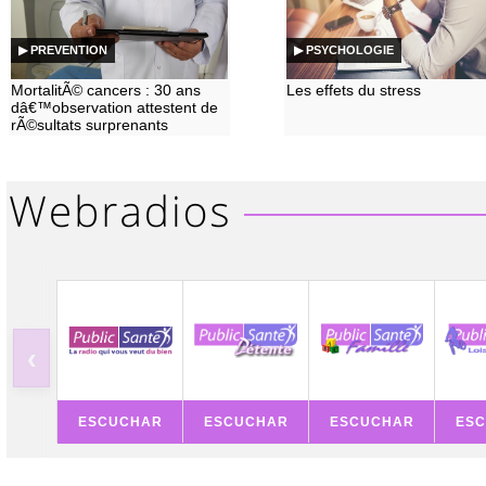
▶ PREVENTION
▶ PSYCHOLOGIE
MortalitÃ© cancers : 30 ans
Les effets du stress
dâ€™observation attestent de
rÃ©sultats surprenants
‹
ESCUCHAR
ESCUCHAR
ESCUCHAR
ES