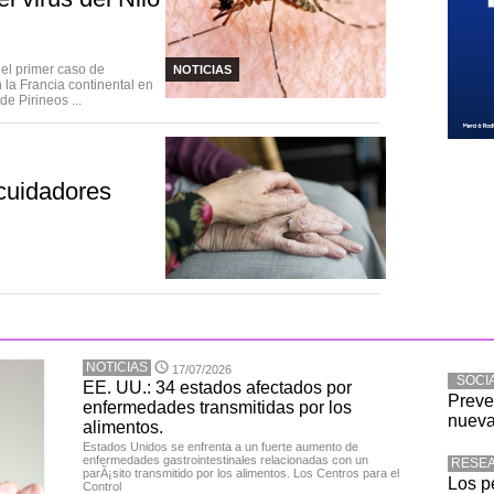
el primer caso de
NOTICIAS
n la Francia continental en
e Pirineos ...
cuidadores
NOTICIAS
17/07/2026
SOCI
EE. UU.: 34 estados afectados por
Preve
enfermedades transmitidas por los
nueva
alimentos.
Estados Unidos se enfrenta a un fuerte aumento de
enfermedades gastrointestinales relacionadas con un
RESE
parÃ¡sito transmitido por los alimentos. Los Centros para el
Los p
Control