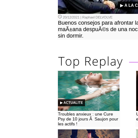
▶ A LA 
20/12/2021 | Raphael DELVOLVE
Buenos consejos para afrontar l
maÃ±ana despuÃ©s de una noc
sin dormir.
▶ ACTUALITE
Troubles anxieux : une Cure
Psy de 10 jours Ã Saujon pour
les actifs !