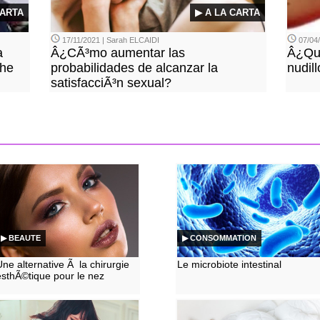
CARTA
▶ A LA CARTA
17/11/2021 | Sarah ELCAIDI
07/04
a
Â¿CÃ³mo aumentar las
Â¿QuÃ
he
probabilidades de alcanzar la
nudil
satisfacciÃ³n sexual?
▶ BEAUTE
▶ CONSOMMATION
Une alternative Ã la chirurgie
Le microbiote intestinal
esthÃ©tique pour le nez