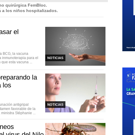
 no quirúrgica FemBloc.
 a los niños hospitalizados.
asar el
la BCG, la vacuna
la inmunoterapia para el
NOTICIAS
 que esta vacuna ...
preparando la
 los
unación antigripal
NOTICIAS
ictamen favorable de la
ministra Stéphanie ...
ineos
l virus del Nilo