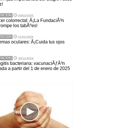
z!
ENCION
03/02/2025
er colorrectal: Â¡La FundaciÃ³n
ompe los tabÃºes!
ENCION
21/01/2025
emas oculares: Â¡Cuida tus ojos
ENCION
30/12/2024
gitis bacteriana: vacunaciÃƒÂ³n
ada a partir del 1 de enero de 2025