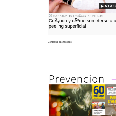
▶ A LA 
15/01/2022 | Dr FranÃ§ois PRUNIERAS
CuÃ¡ndo y cÃ³mo someterse a 
peeling superficial
Contenus sponsorisés