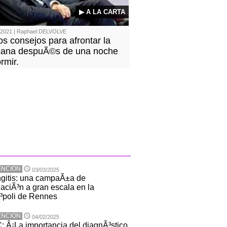
▶ A LA CARTA
/2021 | Raphael DELVOLVE
s consejos para afrontar la
ana despuÃ©s de una noche
rmir.
ENCION
03/03/2025
gitis: una campaÃ±a de
aciÃ³n a gran escala en la
³poli de Rennes
ENCION
04/02/2025
 Â¡La importancia del diagnÃ³stico