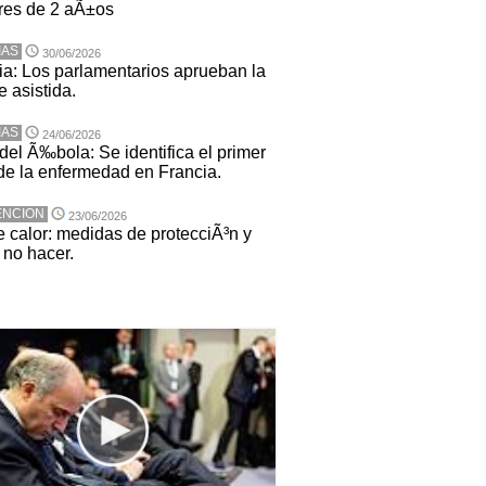
es de 2 aÃ±os
IAS
30/06/2026
ia: Los parlamentarios aprueban la
 asistida.
IAS
24/06/2026
del Ã‰bola: Se identifica el primer
de la enfermedad en Francia.
ENCION
23/06/2026
e calor: medidas de protecciÃ³n y
no hacer.