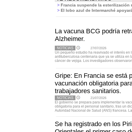
>
Francia suspende la esterilización
>
El lobo azul de Intermarché apoyará
La vacuna BCG podría retr
Alzheimer.
NOTICIAS
27/07/2026
Un pequeño estudio ha reavivado el interés en 
antituberculosa centenaria que ya se utiliza en 
cáncer de vejiga. Los investigadores observaron
Gripe: En Francia se está 
vacunación obligatoria para
trabajadores sanitarios.
NOTICIAS
21/07/2026
El gobierno se prepara para implementar la vac
obligatoria para el personal sanitario, tras un d
Autoridad Nacional de Salud (ANS) francesa. La 
Se ha registrado en los Pir
Orientales el primer caso de