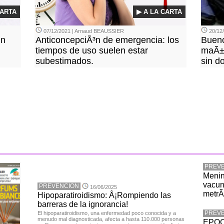
CARTA
▶ A LA CARTA
07/12/2021 | Arnaud BEAUSSIER
20/12
un
AnticoncepciÃ³n de emergencia: los
Bueno
tiempos de uso suelen estar
maÃ±
subestimados.
sin do
PREV
Menin
vacun
PREVENCION
16/06/2025
metrÃ
Hipoparatiroidismo: Â¡Rompiendo las
barreras de la ignorancia!
PREV
El hipoparatiroidismo, una enfermedad poco conocida y a
menudo mal diagnosticada, afecta a hasta 110.000 personas
EPOC: