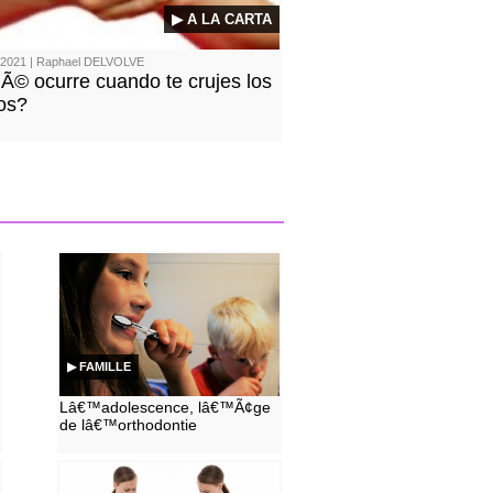
▶ A LA CARTA
/2021 | Raphael DELVOLVE
© ocurre cuando te crujes los
los?
▶ FAMILLE
Lâ€™adolescence, lâ€™Ã¢ge
de lâ€™orthodontie