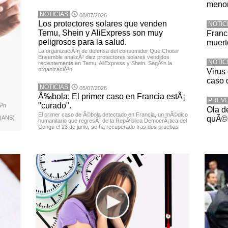
menor
NOTICIAS
08/07/2026
Los protectores solares que venden
NOTIC
Temu, Shein y AliExpress son muy
Franc
peligrosos para la salud.
muerte
La organizaciÃ³n de defensa del consumidor Que Choisir
Ensemble analizÃ³ diez protectores solares vendidos
NOTIC
recientemente en Temu, AliExpress y Shein. SegÃºn la
organizaciÃ³n,
Virus 
caso 
NOTICIAS
05/07/2026
Ã‰bola: El primer caso en Francia estÃ¡
PREV
"curado".
Ã³n
Ola d
El primer caso de Ã©bola detectado en Francia, un mÃ©dico
 (ANS)
quÃ© 
humanitario que regresÃ³ de la RepÃºblica DemocrÃ¡tica del
Congo el 23 de junio, se ha recuperado tras dos pruebas