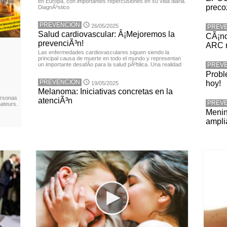
en Europa, con importantes repercusiones en su vida diaria.
preco
DiagnÃ³stico
PREVENCION
26/05/2025
PREV
Salud cardiovascular: Â¡Mejoremos la
CÃ¡nc
prevenciÃ³n!
ARC r
Las enfermedades cardiovasculares siguen siendo la
principal causa de muerte en todo el mundo y representan
un importante desafÃ­o para la salud pÃºblica. Una realidad
PREV
Probl
PREVENCION
hoy!
19/05/2025
Melanoma: Iniciativas concretas en la
ersonas
atenciÃ³n
PREV
ateurs.
Menin
ampli