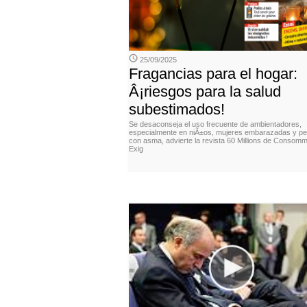
25/09/2025
Fragancias para el hogar:
Â¡riesgos para la salud
subestimados!
Se desaconseja el uso frecuente de ambientadores,
especialmente en niÃ±os, mujeres embarazadas y p
con asma, advierte la revista 60 Millions de Consomm
Exig