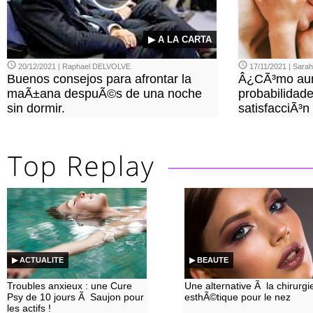
▶ A LA CARTA
20/12/2021 | Raphael DELVOLVE
17/11/2021 | Sara
Buenos consejos para afrontar la
Â¿CÃ³mo aum
maÃ±ana despuÃ©s de una noche
probabilidade
sin dormir.
satisfacciÃ³n
▶ ACTUALITE
▶ BEAUTE
Troubles anxieux : une Cure
Une alternative Ã la chirurgi
Psy de 10 jours Ã Saujon pour
esthÃ©tique pour le nez
les actifs !