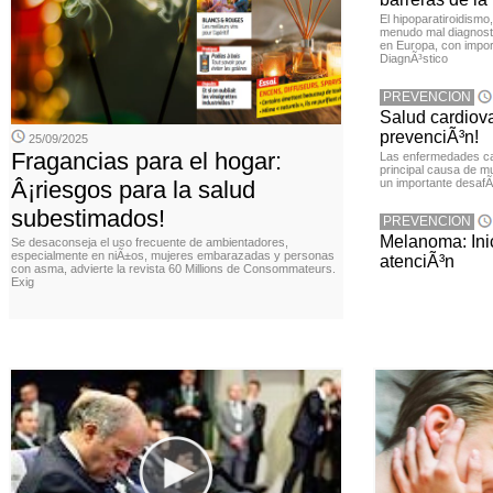
El hipoparatiroidism
menudo mal diagnost
en Europa, con impor
DiagnÃ³stico
PREVENCION
Salud cardiov
prevenciÃ³n!
25/09/2025
Fragancias para el hogar:
Las enfermedades ca
principal causa de m
Â¡riesgos para la salud
un importante desafÃ­
subestimados!
PREVENCION
Melanoma: Inic
Se desaconseja el uso frecuente de ambientadores,
especialmente en niÃ±os, mujeres embarazadas y personas
atenciÃ³n
con asma, advierte la revista 60 Millions de Consommateurs.
Exig