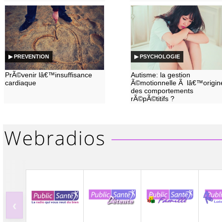
▶ PREVENTION
▶ PSYCHOLOGIE
PrÃ©venir lâ€™insuffisance
Autisme: la gestion
cardiaque
Ã©motionnelle Ã lâ€™origin
des comportements
rÃ©pÃ©titifs ?
‹