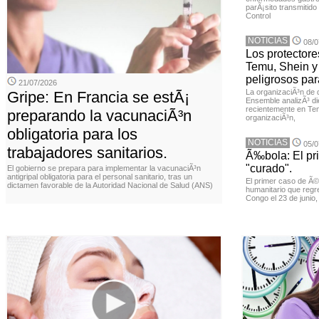
parÃ¡sito transmitido
Control
NOTICIAS
08/0
Los protector
Temu, Shein y
peligrosos par
21/07/2026
La organizaciÃ³n de 
Gripe: En Francia se estÃ¡
Ensemble analizÃ³ di
recientemente en Tem
preparando la vacunaciÃ³n
organizaciÃ³n,
obligatoria para los
NOTICIAS
05/0
trabajadores sanitarios.
Ã‰bola: El pr
"curado".
El gobierno se prepara para implementar la vacunaciÃ³n
antigripal obligatoria para el personal sanitario, tras un
El primer caso de Ã
dictamen favorable de la Autoridad Nacional de Salud (ANS)
humanitario que regr
Congo el 23 de junio