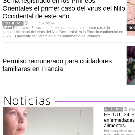
Se ha registrado en los Pirineos
Orientales el primer caso del virus del Nilo
Occidental de este año.
NOTICIAS
16/07/2026
Salud Pública de Francia confirmó esta semana el primer caso de
NOT
transmisión local del virus del Nilo Occidental en la Francia continental en
2026. El paciente se infectó en el departamento de Pirineos ...
Permiso remunerado para cuidadores
familiares en Francia
NOTICIAS
17/0
EE. UU.: 34 e
enfermedades 
alimentos.
Estados Unidos se en
enfermedades gastroi