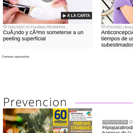
▶ A LA CARTA
15/01/2022 | Dr FranÃ§ois PRUNIERAS
07/12/2021 | Arn
CuÃ¡ndo y cÃ³mo someterse a un
Anticoncepci
peeling superficial
tiempos de u
subestimado
Contenus sponsorisés
PREVENCION
Hipoparatiroi
barreras de la