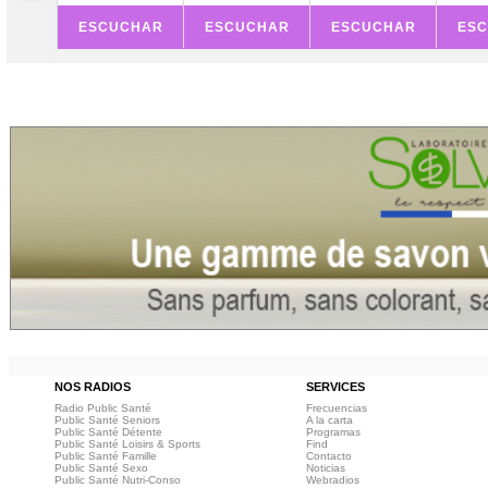
ESCUCHAR
ESCUCHAR
ESCUCHAR
ES
NOS RADIOS
SERVICES
Radio Public Santé
Frecuencias
Public Santé Seniors
A la carta
Public Santé Détente
Programas
Public Santé Loisirs & Sports
Find
Public Santé Famille
Contacto
Public Santé Sexo
Noticias
Public Santé Nutri-Conso
Webradios