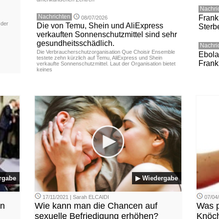
Nachri
Nachrichten
Frank
08/07/2026
 der
Die von Temu, Shein und AliExpress
Sterbe
verkauften Sonnenschutzmittel sind sehr
gesundheitsschädlich.
Nachri
Die Verbraucherschutzorganisation Que Choisir Ensemble
Ebola-
testete zehn kürzlich auf Temu, AliExpress und Shein
Frankr
verkaufte Sonnenschutzmittel. Laut der Organisation bietet
keines
rgabe
▶ Wiedergabe
17/11/2021 | Sarah ELCAIDI
07/04
en
Wie kann man die Chancen auf
Was p
sexuelle Befriedigung erhöhen?
Knöch