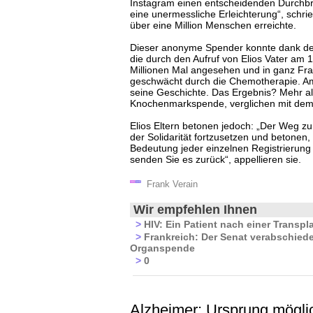
Instagram einen entscheidenden Durchbr
eine unermessliche Erleichterung“, schrie
über eine Million Menschen erreichte.
Dieser anonyme Spender konnte dank de
die durch den Aufruf von Elios Vater am 
Millionen Mal angesehen und in ganz Fran
geschwächt durch die Chemotherapie. Am
seine Geschichte. Das Ergebnis? Mehr als
Knochenmarkspende, verglichen mit dem j
Elios Eltern betonen jedoch: „Der Weg zu
der Solidarität fortzusetzen und betonen,
Bedeutung jeder einzelnen Registrierung be
senden Sie es zurück“, appellieren sie.
Frank Verain
Wir empfehlen Ihnen
>
HIV: Ein Patient nach einer Transpla
>
Frankreich: Der Senat verabschiede
Organspende
>
0
Alzheimer: Ursprung mögli