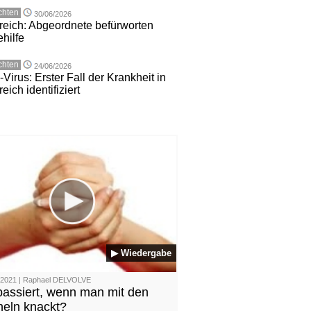
chten
30/06/2026
reich: Abgeordnete befürworten
hilfe
chten
24/06/2026
Virus: Erster Fall der Krankheit in
eich identifiziert
▶ Wiedergabe
/2021 | Raphael DELVOLVE
assiert, wenn man mit den
eln knackt?