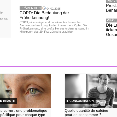
:
PRÄVE
Prost
PRÄVENTION
04/02/2025
Behan
COPD: Die Bedeutung der
die
Früherkennung!
ine ala
PRÄVE
COPD, eine weitgehend unbekannte chronische
Die L
Atemwegserkrankung, fordert immer mehr Opfer. Die
Früherkennung, eine große Herausforderung, stand im
ticke
Mittelpunkt des 29. Französischsprachigen
Gesun
▶ BEAUTE
▶ CONSOMMATION
Le cerne : une problématique
Quelle quantité de caféine
spécifique pour chaque type
peut-on consommer ?