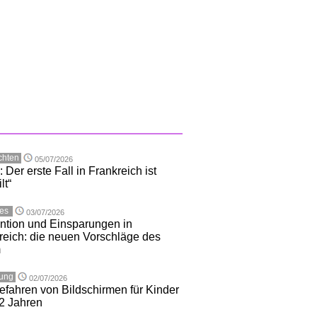
chten
05/07/2026
 Der erste Fall in Frankreich ist
lt“
les
03/07/2026
ntion und Einsparungen in
reich: die neuen Vorschläge des
m
hung
02/07/2026
efahren von Bildschirmen für Kinder
 2 Jahren