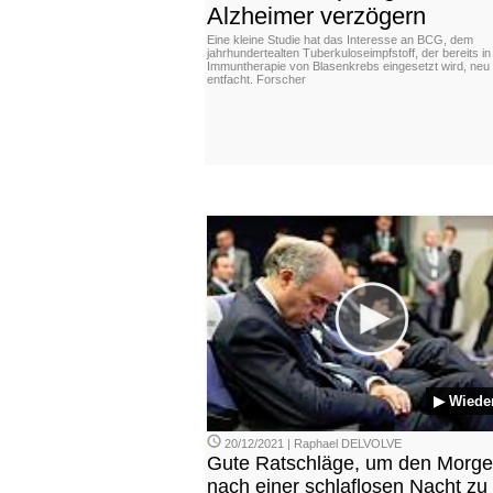
Alzheimer verzögern
Eine kleine Studie hat das Interesse an BCG, dem
jahrhundertealten Tuberkuloseimpfstoff, der bereits in
Immuntherapie von Blasenkrebs eingesetzt wird, neu
entfacht. Forscher
▶ Wiede
20/12/2021 | Raphael DELVOLVE
Gute Ratschläge, um den Morg
nach einer schlaflosen Nacht zu