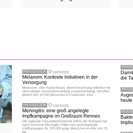
PRÄVE
PRÄVENTION
Darmk
19/05/2025
Melanom: Konkrete Initiativen in der
die T
Versorgung
Melanome, eine Hautkrebsart, deren Entstehung teilweise mit
PRÄVE
übermäßiger Sonneneinstrahlung zusammenhängt, betreffen
Augen
jährlich fast 18.000 Menschen in Frankreich. Eine
heute
PRÄVENTION
03/03/2025
Meningitis: eine groß angelegte
PRÄVE
Impfkampagne im Großraum Rennes
Bakter
Die regionale Gesundheitsbehörde (ARS) der Bretagne hat
Impfs
nach mehreren Meningitis-Fällen eine großangelegte
Impfkampagne für 100.000 junge Menschen im Alter von 15
bis