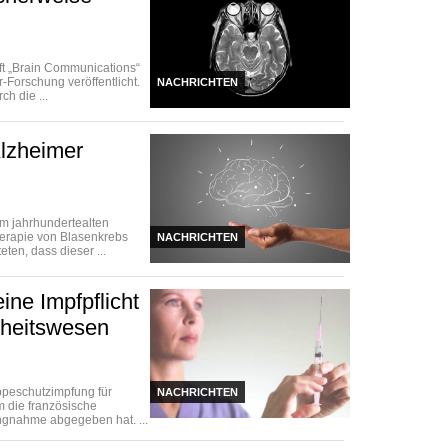
ft „Brain Communications“
Forschung veröffentlicht.
NACHRICHTEN
h die ...
lzheimer
em jahrhundertealten
herapie von Blasenkrebs
NACHRICHTEN
ten, dass dieser ...
ine Impfpflicht
dheitswesen
ippeschutzimpfung für
NACHRICHTEN
 die französische
ngnahme abgegeben hat. ...