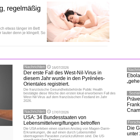
ig, regelmäßig
ch etwas länger im Bett
 lauter denn je klingelt. So
Nachrichten
16/07/2026
Nachri
Der erste Fall des West-Nil-Virus in
Ebola:
diesem Jahr wurde in den Pyrénées-
„gehei
Orientales registriert.
Die französische Gesundheitsbehörde Public Health
Sozia
bestätigte diese Woche den ersten lokal erworbenen Fall des
West-Nil-Virus auf dem französischen Festland im Jahr
Präve
2026.
Frank
Cna
Nachrichten
17/07/2026
USA: 34 Bundesstaaten von
Forsc
Lebensmittelvergiftungen betroffen
Die G
Die USA erleben einen starken Anstieg von Magen-Darm-
Erkrankungen, die auf einen durch Lebensmittel
unter
übertragenen Parasiten zurückzuführen sind. Die US-
amerikanischen Zentren