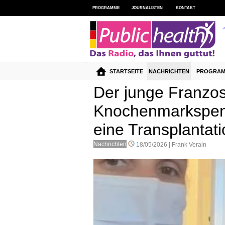
PROGRAMME
JOURNALISTEN
KONTAKT
STARTSEITE
NACHRICHTEN
PROGRA
Der junge Franzos
Knochenmarkspen
eine Transplantat
Nachrichten
18/05/2026 |
Frank Verain