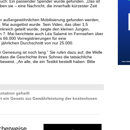
uch: Ein passender Spender wurde gefunden. „Das ist
ben sie – eine Nachricht, die innerhalb kürzester Zeit
r außergewöhnlichen Mobilisierung gefunden werden,
1. Mai ausgelöst wurde. Sein Video, das über 1,5
kreich geteilt wurde, zeigte den kleinen Jungen,
 7. Mai berichtete auch Léa Salamé im Fernsehen über
 66.000 Vorregistrierungen für eine
ährlichen Durchschnitt von nur 25.000.
r Genesung ist noch lang.“ Sie rufen dazu auf, die Welle
 dass die Geschichte ihres Sohnes die tatsächliche
weist. „An alle, die ein Testkit bestellt haben: Bitte
ntation geheilt
t ein Gesetz zur Gewährleistung der kostenlosen
cherweise