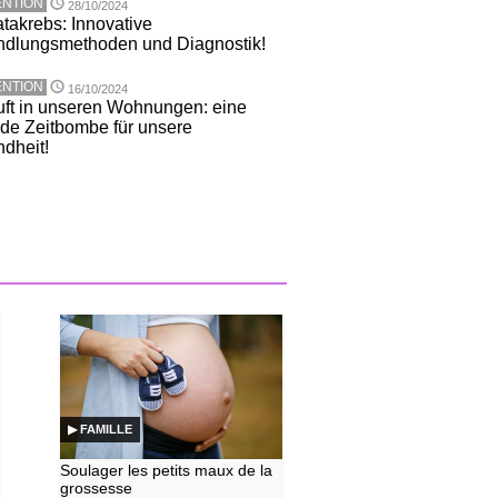
NTION
28/10/2024
atakrebs: Innovative
dlungsmethoden und Diagnostik!
NTION
16/10/2024
uft in unseren Wohnungen: eine
nde Zeitbombe für unsere
dheit!
▶ FAMILLE
Soulager les petits maux de la
grossesse