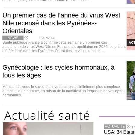
de santé (HAS). La ministre Stéphanie Rist annonce ...
Un premier cas de l’année du virus West
Nile recensé dans les Pyrénées-
Orientales
NEWS
16/07/2026
Santé publique France a confirmé cette semaine un premier cas
ACT
autochtone de virus West Nile en France métropolitaine en 2026. Le patient
a été infecté dans les Pyrénées-Orientales.Le virus, transmis ...
Gynécologie : les cycles hormonaux, à
tous les âges
Mesdames, vous le savez bien, votre corps est infiniment plus complexe
que celui d’un homme, en raison de la modification fréquente de vos cycles
hormonaux.
ACTUALITE
17
USA: 34 États 