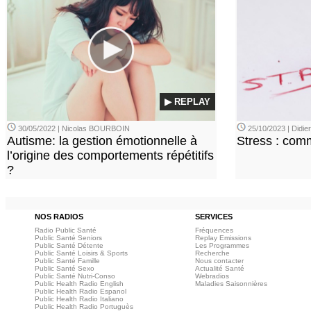
▶ REPLAY
30/05/2022 | Nicolas BOURBOIN
25/10/2023 | Didi
Autisme: la gestion émotionnelle à
Stress : com
l’origine des comportements répétitifs
?
NOS RADIOS
SERVICES
Radio Public Santé
Fréquences
Public Santé Seniors
Replay Emissions
Public Santé Détente
Les Programmes
Public Santé Loisirs & Sports
Recherche
Public Santé Famille
Nous contacter
Public Santé Sexo
Actualité Santé
Public Santé Nutri-Conso
Webradios
Public Health Radio English
Maladies Saisonnières
Public Health Radio Espanol
Public Health Radio Italiano
Public Health Radio Portuguès