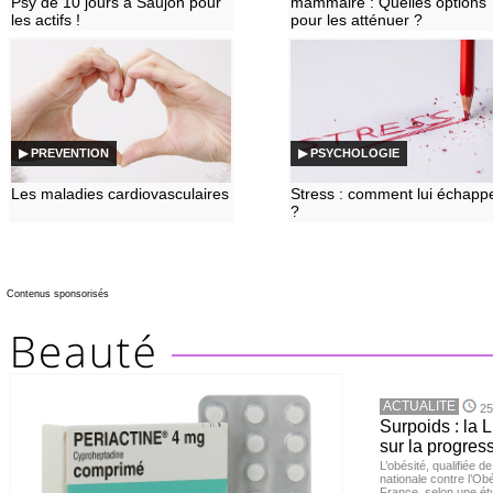
Psy de 10 jours à Saujon pour
mammaire : Quelles options
les actifs !
pour les atténuer ?
▶ PREVENTION
▶ PSYCHOLOGIE
Les maladies cardiovasculaires
Stress : comment lui échapp
?
Contenus sponsorisés
ACTUALITE
25
Surpoids : la L
sur la progres
L’obésité, qualifiée 
nationale contre l’Ob
France, selon une é