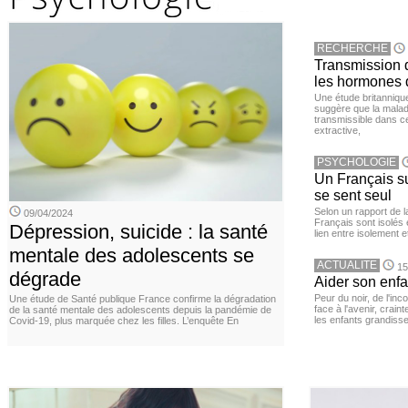
RECHERCHE
Transmission d
les hormones 
Une étude britanniqu
suggère que la maladi
transmissible dans c
extractive,
PSYCHOLOGIE
Un Français sur
se sent seul
Selon un rapport de 
09/04/2024
Français sont isolés 
Dépression, suicide : la santé
lien entre isolement e
mentale des adolescents se
ACTUALITE
15
dégrade
Aider son enfa
Peur du noir, de l'i
Une étude de Santé publique France confirme la dégradation
face à l'avenir, cra
de la santé mentale des adolescents depuis la pandémie de
les enfants grandisse
Covid-19, plus marquée chez les filles. L’enquête En