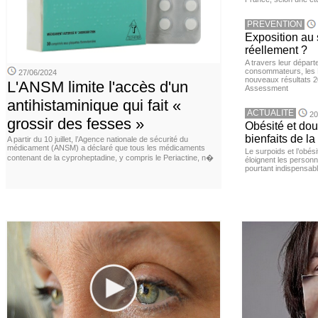
PREVENTION
Exposition au 
réellement ?
A travers leur départ
consommateurs, les L
27/06/2024
nouveaux résultats 
L'ANSM limite l'accès d'un
Assessment
antihistaminique qui fait «
ACTUALITE
20
grossir des fesses »
Obésité et doul
bienfaits de l
A partir du 10 juillet, l’Agence nationale de sécurité du
médicament (ANSM) a déclaré que tous les médicaments
Le surpoids et l’obési
contenant de la cyproheptadine, y compris le Periactine, n�
éloignent les personn
pourtant indispensabl