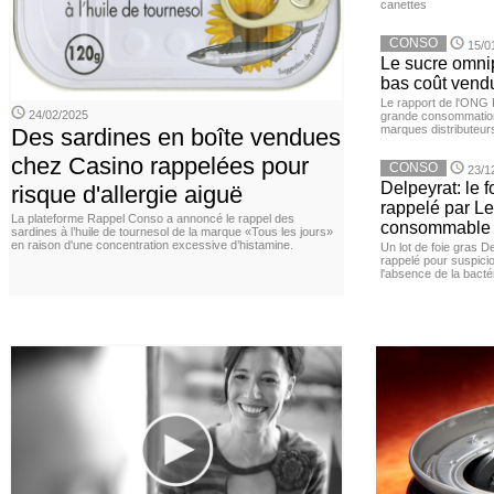
canettes
CONSO
15/0
Le sucre omnip
bas coût vend
Le rapport de l'ONG 
24/02/2025
grande consommation
marques distributeur
Des sardines en boîte vendues
chez Casino rappelées pour
CONSO
23/1
Delpeyrat: le f
risque d'allergie aiguë
rappelé par Le
La plateforme Rappel Conso a annoncé le rappel des
consommable
sardines à l’huile de tournesol de la marque «Tous les jours»
en raison d'une concentration excessive d’histamine.
Un lot de foie gras D
rappelé pour suspicio
l'absence de la bacté