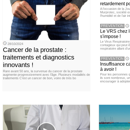
retardement po
A l’occasion de la Jour
Murprotec, société ex
l’humidité et de l’air i
PREVENTION
Le VRS chez le
s'impose !
Le Virus Respiratoire
28/10/2024
contagieux qui peut ê
Cancer de la prostate :
respiratoire allant d’
traitements et diagnostics
PREVENTION
innovants !
Insuffisance c
à avoir !
Rare avant 50 ans, la survenue du cancer de la prostate
Pour les personnes qu
augmente progressivement avec l’âge. Plusieurs modalités de
ils sont nombreux, u
traitements C’est un cancer de bon, voire de très bo
encourager à adopter