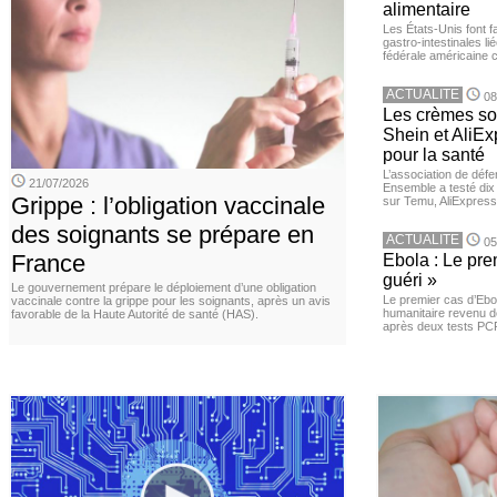
alimentaire
Les États-Unis font 
gastro-intestinales li
fédérale américaine 
ACTUALITE
08
Les crèmes so
Shein et AliE
pour la santé
L’association de dé
21/07/2026
Ensemble a testé di
Grippe : l’obligation vaccinale
sur Temu, AliExpress 
des soignants se prépare en
ACTUALITE
05
France
Ebola : Le pre
guéri »
Le gouvernement prépare le déploiement d’une obligation
Le premier cas d’Ebo
vaccinale contre la grippe pour les soignants, après un avis
humanitaire revenu d
favorable de la Haute Autorité de santé (HAS).
après deux tests PCR n