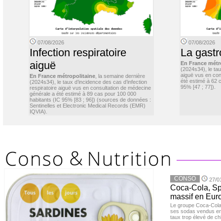
07/08/2026
07/08/2026
Infection respiratoire
La gastr
aiguë
En France métr
(2024s34), le ta
aiguë vus en con
En France métropolitaine
, la semaine dernière
été estimé à 62 
(2024s34), le taux d’incidence des cas d’infection
95% [47 ; 77]).
respiratoire aiguë vus en consultation de médecine
générale a été estimé à 89 cas pour 100 000
habitants (IC 95% [83 ; 96]) (sources de données :
Sentinelles et Electronic Medical Records (EMR)
IQVIA).
CONSO
27/0
Coca-Cola, Spr
massif en Euro
Le groupe Coca-Cola 
ses sodas vendus en 
taux trop élevé de c