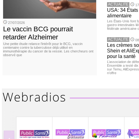
ACTUALITE
17
USA: 34 États 
alimentaire
Les États-Unis font 
27/07/2026
gastro-intestinales li
Le vaccin BCG pourrait
fédérale américaine 
retarder Alzheimer
ACTUALITE
08
Une petite étude relance l’intérêt pour le BCG, vaccin
Les crèmes so
centenaire contre la tuberculose déjà utilisé en
Shein et AliE
immunothérapie du cancer de la vessie. Les chercheurs ont
observé que
pour la santé
L’association de dé
Ensemble a testé di
sur Temu, AliExpress 
n’offre