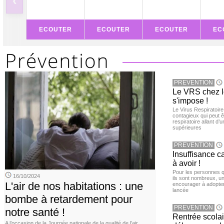
‹
ECOUTER
ECOUTER
ECOUTER
EC
PREVENTION
Le VRS chez le
s'impose !
Le Virus Respiratoire
contagieux qui peut ê
respiratoire allant d’
supérieures
PREVENTION
Insuffisance c
à avoir !
Pour les personnes qu
16/10/2024
ils sont nombreux, u
L'air de nos habitations : une
encourager à adopter
lancée
bombe à retardement pour
PREVENTION
notre santé !
Rentrée scola
A l’occasion de la Journée nationale de la qualité de l’air,