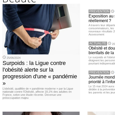
PREVENTION
Exposition au 
réellement ?
A travers leur départ
consommateurs, les L
nouveaux résultats 
Assessment
ACTUALITE
20
Obésité et doul
bienfaits de l
Le surpoids et l’obési
25/06/2024
éloignent les personn
Surpoids : la Ligue contre
pourtant indispensabl
l'obésité alerte sur la
PREVENTION
progression d'une « pandémie
Journée mondia
priorité à l'in
»
Le 15 mai 2024 aura l
L’obésité, qualifiée de « pandémie moderne » par la Ligue
dédiée à la préventio
nationale contre l’Obésité, affecte 18,1% des adultes en
les parents et les je
France, selon une étude récente. Devenue une
préoccupation majeu