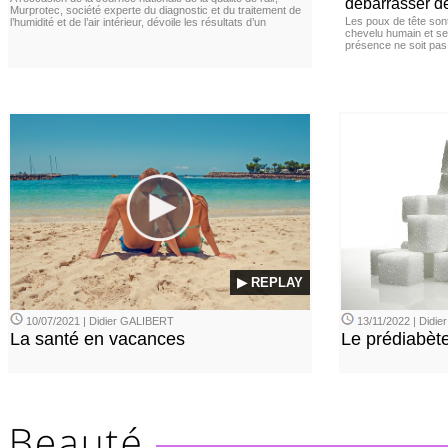
débarrasser d
Murprotec, société experte du diagnostic et du traitement de
Les poux de tête sont 
l’humidité et de l’air intérieur, dévoile les résultats d’un
chevelu humain et se
présence ne soit pas
▶ REPLAY
10/07/2021 | Didier GALIBERT
13/11/2022 | Didi
La santé en vacances
Le prédiabèt