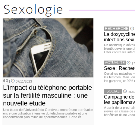
RECHERCHE
La doxycycline
infections sex
Un antibiotique dével
bientôt devenir une p
lutter contre les inf
ACTUALITE
17
Sexe : Recher
Certaines maladies –
les femmes. Mais, on 
les garçons, et 20%
|
07/11/2023
L’impact du téléphone portable
SOCIAL
01/0
sur la fertilité masculine : une
Campagne de v
nouvelle étude
les papillomav
A partir de la procha
Une étude de l’Université de Genève a montré une corrélation
élèves en classe de c
entre une utilisation intensive du téléphone portable et une
bénéficier d'une vacc
concentration plus faible de spermatozoïdes. Cette ét