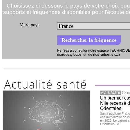
Choisissez ci-dessous le pays de votre choix pour 
supports et fréquences disponibles pour l'écoute 
Votre pays
Pensez à consulter notre espace
TECHNIQU
marques, logos, url de nos radios, etc...)
ACTUALITE
16
Un premier ca
Nile recensé 
Orientales
Santé publique Franc
cas autochtone de vi
en 2026. Le patient a
Orientales.Le