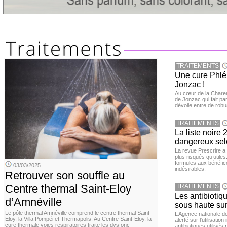
TRAITEMENTS
Une cure Phlé
Jonzac !
Au cœur de la Charent
de Jonzac qui fait pa
dévoile entre de robu
TRAITEMENTS
La liste noir
dangereux selo
La revue Prescrire a
plus risqués qu’utiles
formules aux bénéfice
03/03/2025
indésirables.
Retrouver son souffle au
Centre thermal Saint-Eloy
TRAITEMENTS
Les antibiotiq
d’Amnéville
sous haute sur
Le pôle thermal Amnéville comprend le centre thermal Saint-
L’Agence nationale 
Eloy, la Villa Pompéi et Thermapolis. Au Centre Saint-Eloy, la
alerté sur l'utilisati
cure thermale voies respiratoires traite les dysfonc
antibiotiques utilisés