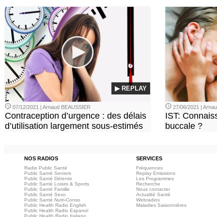
▶ REPLAY
07/12/2021 | Arnaud BEAUSSIER
27/06/2021 | Arn
Contraception d’urgence : des délais
IST: Connais
d’utilisation largement sous-estimés
buccale ?
NOS RADIOS
SERVICES
Radio Public Santé
Fréquences
Public Santé Seniors
Replay Emissions
Public Santé Détente
Les Programmes
Public Santé Loisirs & Sports
Recherche
Public Santé Famille
Nous contacter
Public Santé Sexo
Actualité Santé
Public Santé Nutri-Conso
Webradios
Public Health Radio English
Maladies Saisonnières
Public Health Radio Espanol
Public Health Radio Italiano