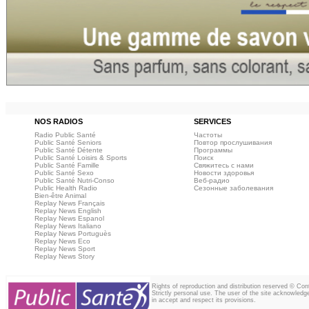
NOS RADIOS
SERVICES
Radio Public Santé
Частоты
Public Santé Seniors
Повтор прослушивания
Public Santé Détente
Программы
Public Santé Loisirs & Sports
Поиск
Public Santé Famille
Свяжитесь с нами
Public Santé Sexo
Новости здоровья
Public Santé Nutri-Conso
Веб‑радио
Public Health Radio
Сезонные заболевания
Bien-être Animal
Replay News Français
Replay News English
Replay News Espanol
Replay News Italiano
Replay News Portuguès
Replay News Eco
Replay News Sport
Replay News Story
Rights of reproduction and distribution reserved © Co
Strictly personal use. The user of the site acknowledg
in accept and respect its provisions.