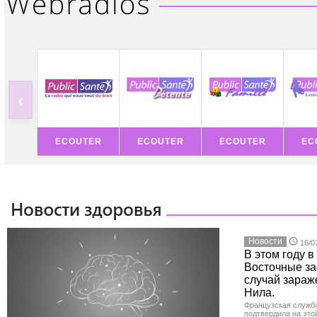
‹
ECOUTER
ECOUTER
ECOUTER
EC
Новости
16/0
В этом году 
Восточные з
случай зараж
Нила.
Французская служб
подтвердила на это