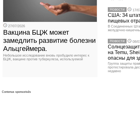
Новости
17/0
США: 34 штат
пищевых отр
27/07/2026
В Соединенных Шта
желудочно-кишечны
Вакцина БЦЖ может
замедлить развитие болезни
Новости
08/0
Солнцезащит
Альцгеймера.
на Temu, Shei
Небольшое исследование вновь пробудило интерес к
опасны для з
БЦЖ, вакцине против туберкулеза, используемой
Группа защиты прав
протестировала де
недавно
Contenus sponsorisés