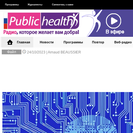
Программы
Журналисты
Свяжитесь с нами
Главная
Новости
Программы
Повтор
Веб‑радио
Файл
24/10/2023 |
Arnaud BEAUSSIER