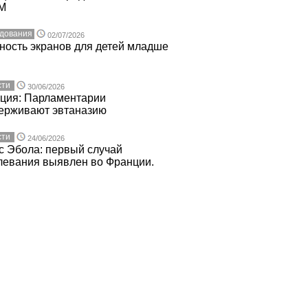
M
дования
02/07/2026
ность экранов для детей младше
сти
30/06/2026
ция: Парламентарии
ерживают эвтаназию
сти
24/06/2026
с Эбола: первый случай
левания выявлен во Франции.