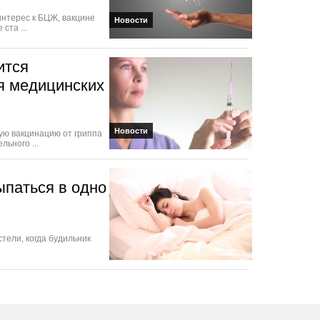
нтерес к БЦЖ, вакцине
Новости
ста ...
ится
я медицинских
Новости
ую вакцинацию от гриппа
ьного ...
ыпаться в одно
стели, когда будильник