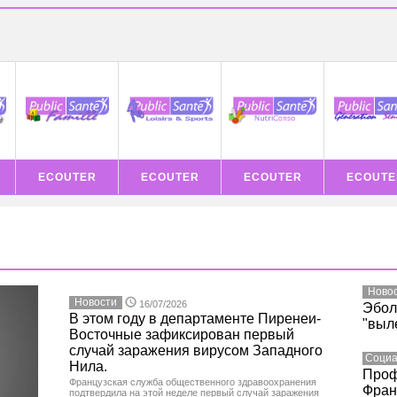
ECOUTER
ECOUTER
ECOUTER
ECOUTE
Ново
Новости
16/07/2026
Эбол
В этом году в департаменте Пиренеи-
"выл
Восточные зафиксирован первый
случай заражения вирусом Западного
Социа
Нила.
Проф
Французская служба общественного здравоохранения
Фран
подтвердила на этой неделе первый случай заражения