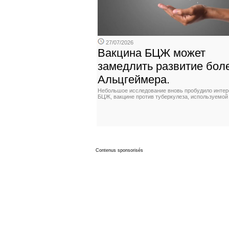
27/07/2026
Вакцина БЦЖ может
замедлить развитие бол
Альцгеймера.
Небольшое исследование вновь пробудило интер
БЦЖ, вакцине против туберкулеза, используемой
Contenus sponsorisés