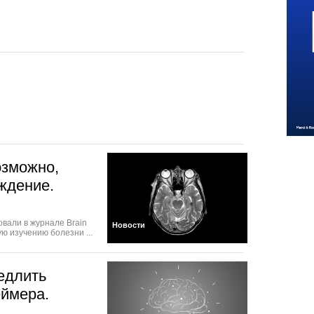
озможно,
ждение.
овали в журнале Brain
Новости
ю изучению болезни ...
едлить
еймера.