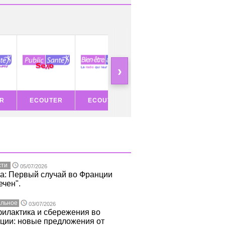
›
R
ECOUTER
ECOUTER
ECOUTER
ECOU
сти
05/07/2026
а: Первый случай во Франции
ечен".
льное
03/07/2026
илактика и сбережения во
ции: новые предложения от