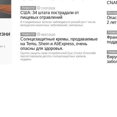
CNA
Новости
17/07/2026
США: 34 штата пострадали от
Иссле
пищевых отравлений
Опас
2 лет
В Соединенных Штатах наблюдается резкий рост числа
желудочно-кишечных заболеваний, связанных
езни
Ново
Новости
08/07/2026
Фран
Солнцезащитные кремы, продаваемые
подд
на Temu, Shein и AliExpress, очень
ес к
опасны для здоровья.
Ново
Группа защиты прав потребителей Que Choisir Ensemble
протестировала десять солнцезащитных кремов,
Виру
недавно
забо