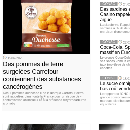
CONSO
24/0
Des sardines 
Casino rappelé
aiguë
La plateforme Rappel
sardines à l’huile de
en raison d'une conc
CONSO
27/0
Coca-Cola, Spr
massif en Euro
Le groupe Coca-Cola 
15/07/2025
ses sodas vendus en 
Des pommes de terre
taux trop élevé de c
canettes
surgelées Carrefour
contiennent des substances
CONSO
15/0
Le sucre omnip
cancérogènes
bas coût vend
Des « pommes duchesse » de la marque Carrefour extra
Le rapport de l'ONG 
sont rappelées dans toute la France pour un risque de «
grande consommation
contamination chimique » lié à la présence d’hydrocarbures
marques distributeur
aromatiq
équivalents