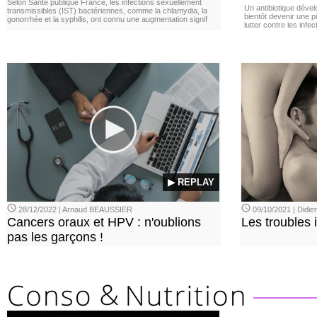
Selon Santé publique France, les infections sexuellement
Un antibiotique dével
transmissibles (IST) bactériennes, comme la chlamydia, la
bientôt devenir une p
gonorrhée et la syphilis, ont connu une augmentation signif
lutter contre les inf
▶ REPLAY
28/12/2022 | Arnaud BEAUSSIER
09/10/2021 | Didi
Cancers oraux et HPV : n'oublions
Les troubles 
pas les garçons !