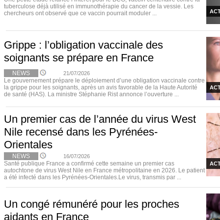
tuberculose déjà utilisé en immunothérapie du cancer de la vessie. Les
ACT
chercheurs ont observé que ce vaccin pourrait moduler ...
Grippe : l’obligation vaccinale des
soignants se prépare en France
NEWS
21/07/2026
Le gouvernement prépare le déploiement d’une obligation vaccinale contre
la grippe pour les soignants, après un avis favorable de la Haute Autorité
ACT
de santé (HAS). La ministre Stéphanie Rist annonce l’ouverture ...
Un premier cas de l’année du virus West
Nile recensé dans les Pyrénées-
Orientales
NEWS
16/07/2026
Santé publique France a confirmé cette semaine un premier cas
ACT
autochtone de virus West Nile en France métropolitaine en 2026. Le patient
a été infecté dans les Pyrénées-Orientales.Le virus, transmis par ...
Un congé rémunéré pour les proches
aidants en France