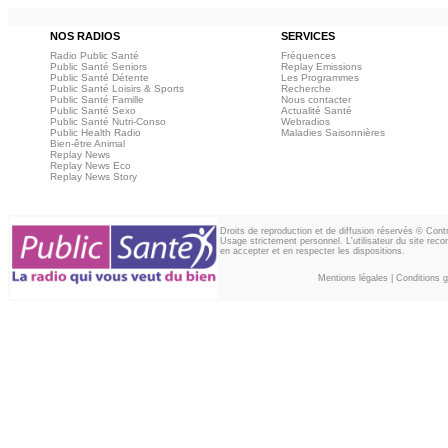
NOS RADIOS
SERVICES
Radio Public Santé
Fréquences
Public Santé Seniors
Replay Emissions
Public Santé Détente
Les Programmes
Public Santé Loisirs & Sports
Recherche
Public Santé Famille
Nous contacter
Public Santé Sexo
Actualité Santé
Public Santé Nutri-Conso
Webradios
Public Health Radio
Maladies Saisonnières
Bien-être Animal
Replay News
Replay News Eco
Replay News Story
Droits de reproduction et de diffusion réservés © Con
Usage strictement personnel. L'utilisateur du site reco
en accepter et en respecter les dispositions.
Mentions légales
|
Conditions gé