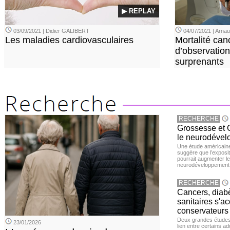
▶ REPLAY
03/09/2021 | Didier GALIBERT
04/07/2021 | Arn
Les maladies cardiovasculaires
Mortalité can
d’observation
surprenants
RECHERCHE
Grossesse et C
le neurodével
Une étude américaine
suggère que l’exposi
pourrait augmenter le
neurodéveloppement
RECHERCHE
Cancers, diabè
sanitaires s'a
conservateurs
Deux grandes études 
23/01/2026
lien entre certains ad