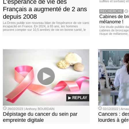
L'espérance de vie des
sulfites et sorbate) 
Français a augmenté de 2 ans
RECHERCHE
depuis 2008
Cabines de bro
mélanome !
La Drees publie son nouveau bilan de l’espérance de vie sans
incapacité en France. En 2024, à 65 ans, les hommes
Une étude publiée d
peuvent compter sur 10,5 années de vie en bonne santé, le
cabines de bronzage ar
risque de mélanome, 
▶ REPLAY
28/02/2023 | Anthony BOURDAIN
02/12/2022 | Arn
Dépistage du cancer du sein par
Cancers : de
empreinte digitale
lourdes à gér