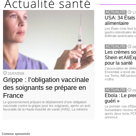
ACTUALITE
17
USA: 34 États 
alimentaire
Les États-Unis font 
gastro-intestinales li
fédérale américaine 
ACTUALITE
08
Les crèmes so
Shein et AliE
pour la santé
L’association de dé
Ensemble a testé di
21/07/2026
sur Temu, AliExpress 
Grippe : l’obligation vaccinale
n’offre
des soignants se prépare en
ACTUALITE
05
France
Ebola : Le pre
guéri »
Le gouvernement prépare le déploiement d’une obligation
vaccinale contre la grippe pour les soignants, après un avis
Le premier cas d’Ebo
favorable de la Haute Autorité de santé (HAS). La ministre
humanitaire revenu d
après deux tests PCR n
annoncé
Contenus sponsorisés