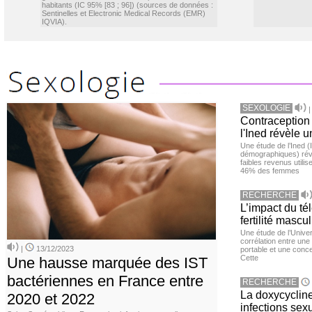
habitants (IC 95% [83 ; 96]) (sources de données :
Sentinelles et Electronic Medical Records (EMR)
IQVIA).
SEXOLOGIE
Contraception 
l'Ined révèle u
Une étude de l’Ined (I
démographiques) ré
faibles revenus utili
46% des femmes
RECHERCHE
L’impact du té
fertilité mascu
Une étude de l’Unive
corrélation entre une 
|
13/12/2023
portable et une conce
Cette
Une hausse marquée des IST
bactériennes en France entre
RECHERCHE
La doxycycline
2020 et 2022
infections sex