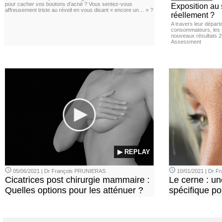
pour cacher vos boutons d’acné ? Vous sentez-vous
Exposition au 
affreusement triste au réveil en vous disant « encore un… » ?
réellement ?
A travers leur départ
consommateurs, les L
nouveaux résultats 
Assessment
▶ REPLAY
05/06/2021 | Dr François PRUNIERAS
10/01/2021 | Dr 
Cicatrices post chirurgie mammaire :
Le cerne : u
Quelles options pour les atténuer ?
spécifique p