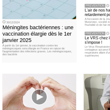
PREVENTION
L'air de nos h
retardement po
A l’occasion de la Jour
Murprotec, société ex
30/12/2024
l’humidité et de l’air i
Méningites bactériennes : une
vaccination élargie dès le 1er
PREVENTION
Le VRS chez le
janvier 2025
s'impose !
À partir du 1er janvier, la vaccination contre les
Le Virus Respiratoire
méningocoques sera élargie en France en raison de
contagieux qui peut ê
l'augmentation des infections graves. Les méningocoques,
respiratoire allant d’
des bactérie
supérieures