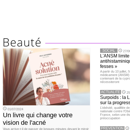
SOCIAL
27/0
L'ANSM limite 
antihistaminiqu
fesses »
A partir du 10 juillet,
médicament (ANSM) a
contenant de la cypro
nécessiteront
ACTUALITE
25
Surpoids : la L
sur la progres
L’obésité, qualifiée 
01/07/2024
nationale contre l’Ob
Un livre qui change votre
France, selon une é
préoccupation
vision de l'acné
PREVENTION
Vous arrive-t-il de passer de longues minutes devant le miroir