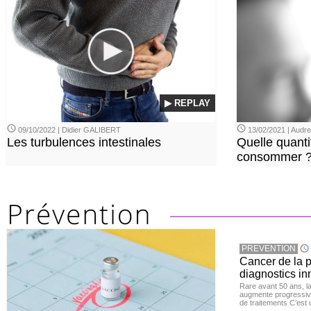
▶ REPLAY
09/10/2022 | Didier GALIBERT
13/02/2021 | Aud
Les turbulences intestinales
Quelle quanti
consommer 
PREVENTION
Cancer de la pr
diagnostics in
Rare avant 50 ans, l
augmente progressive
de traitements C’est 