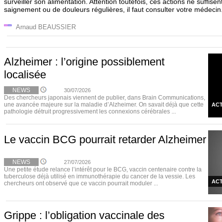
surveiller son alimentation. Attention toutefois, ces actions ne suffise
saignement ou de douleurs régulières, il faut consulter votre médecin
Arnaud BEAUSSIER
Alzheimer : l’origine possiblement
localisée
NEWS
30/07/2026
Des chercheurs japonais viennent de publier, dans Brain Communications,
une avancée majeure sur la maladie d’Alzheimer. On savait déjà que cette
ACT
pathologie détruit progressivement les connexions cérébrales ...
Le vaccin BCG pourrait retarder Alzheimer
NEWS
27/07/2026
Une petite étude relance l’intérêt pour le BCG, vaccin centenaire contre la
tuberculose déjà utilisé en immunothérapie du cancer de la vessie. Les
ACT
chercheurs ont observé que ce vaccin pourrait moduler ...
Grippe : l’obligation vaccinale des