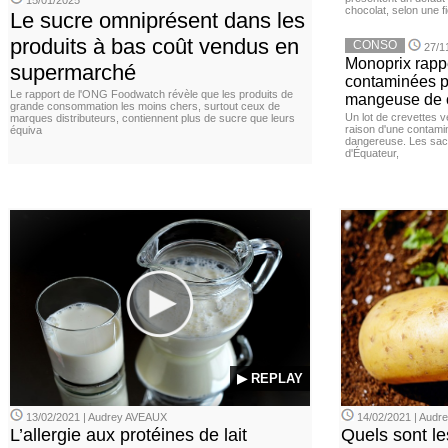
15/01/2025
chocolat, selon une 
Le sucre omniprésent dans les
produits à bas coût vendus en
CONSO
27/1
Monoprix rappe
supermarché
contaminées p
Le rapport de l'ONG Foodwatch révèle que les produits de
mangeuse de c
grande consommation les moins chers, surtout ceux de
Un lot de crevettes 
marques distributeurs, contiennent plus de sucre que leurs
raison d'une contamina
équiva
dangereuse. Les sach
d'Équateur,
▶ REPLAY
13/02/2021 | Audrey AVEAUX
14/02/2021 | Audrey
L’allergie aux protéines de lait
Quels sont le