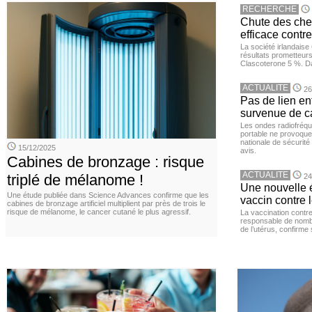
RECHERCHE
Chute des chev
efficace contre
La société irlandais
résultats prometteurs
Clascoterone 5 %. Da
ACTUALITE
26
Pas de lien en
survenue de c
Les ondes radiofréqu
portable ne provoque
nationale de sécurité
15/12/2025
avis.
Cabines de bronzage : risque
ACTUALITE
triplé de mélanome !
24
Une nouvelle é
Une étude publiée dans Science Advances confirme que les
vaccin contre l
cabines de bronzage artificiel multiplient par près de trois le
risque de mélanome, le cancer cutané le plus agressif.
La vaccination contr
responsable de nomb
de l’utérus, confirme