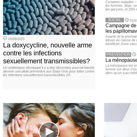
Certaines maladies –
les femmes. Mais, on 
les garçons, et 20%
SOCIAL
01/0
Campagne de v
les papillomav
A partir de la procha
15/08/2023
élèves en classe de c
La doxycycline, nouvelle arme
bénéficier d'une vacc
contre les infections
PREVENTION
sexuellement transmissibles?
La ménopause,
La ménopause est en
Un antibiotique développé il y a des décennies pourrait bientôt
femme sur deux n’os
devenir une pilule préventive aux États-Unis pour lutter contre
alors qu’un suivi méd
les infections sexuellement transmissibles (IS