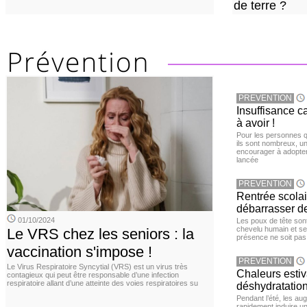
de terre ?
PREVENTION
Insuffisance c
à avoir !
Pour les personnes qu
ils sont nombreux, u
encourager à adopter
lancée
PREVENTION
Rentrée scola
débarrasser d
01/10/2024
Les poux de tête sont 
chevelu humain et se
Le VRS chez les seniors : la
présence ne soit pas
vaccination s'impose !
PREVENTION
Le Virus Respiratoire Syncytial (VRS) est un virus très
Chaleurs estiva
contagieux qui peut être responsable d’une infection
respiratoire allant d’une atteinte des voies respiratoires su
déshydratation
Pendant l’été, les a
rapidement induire u