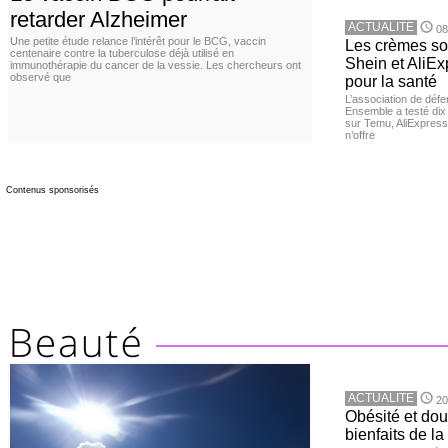
retarder Alzheimer
ACTUALITE
08
Une petite étude relance l’intérêt pour le BCG, vaccin
Les crèmes so
centenaire contre la tuberculose déjà utilisé en
Shein et AliE
immunothérapie du cancer de la vessie. Les chercheurs ont
observé que
pour la santé
L’association de dé
Ensemble a testé di
sur Temu, AliExpress 
n’offre
Contenus sponsorisés
ACTUALITE
20
Obésité et doul
bienfaits de l