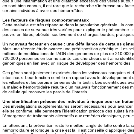
due à une inflammation et une dilatation excessive des veines autour d
en sont bien connus, il est rare que la recherche s’intéresse aux fact
certains individus à avoir des hémorroïdes.
Les facteurs de risques comportementaux
Cette maladie est très répandue dans la population générale ; la c
des causes de survenue très variées pour expliquer le phénomène : s
pauvre en fibres, obésité, soulèvement de charges lourdes, pratique
Un nouveau facteur en cause : une défaillance de certains gène
Mais une récente étude avance une prédisposition génétique. Les sci
millions de modifications de l'ADN des génomes de plus de 210.000 pa
720.000 personnes en bonne santé. Les chercheurs ont ainsi identifi
génomiques en lien avec un risque de développer des hémorroïdes.
Ces gènes sont justement exprimés dans les vaisseaux sanguins et da
intestinaux. Leur fonction semble en rapport avec le développement d
les villosités et les parois intérieures de l’intestin. Les scientifiques
la maladie hémorroïdaire résulte d’un mauvais fonctionnement des mu
de cellule qui recouvre les parois de l’intestin.
Une identification précoce des individus à risque pour un traite
Des investigations supplémentaires seront nécessaires pour avancer s
elle se confirme, elle permettra l’identification précoce des sujets à ri
l'émergence de traitements alternatifs aux remèdes classiques, peu c
En attendant, la prévention reste le meilleur angle de lutte contre la 
hémorroïdaire et lorsque la crise est là, il est conseillé d’appliquer d