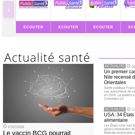
‹
ECOUTER
ECOUTER
ECOUTER
EC
ACTUALITE
16
Un premier ca
Nile recensé 
Orientales
Santé publique Franc
cas autochtone de vi
en 2026. Le patient a
Orientales.Le
ACTUALITE
17
USA: 34 États 
alimentaire
Les États-Unis font 
27/07/2026
gastro-intestinales li
Le vaccin BCG pourrait
fédérale américaine 