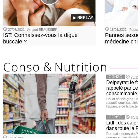
▶ REPLAY
27/06/2021 | Arnaud BEAUSSIER
15/01/2021 | Pasca
IST: Connaissez-vous la digue
Pannes sexue
buccale ?
médecine chi
CONSO
23/1
Delpeyrat: le f
rappelé par Le
consommable
Un lot de foie gras D
rappelé pour suspicio
l'absence de la bacté
CONSO
10/1
Lidl : des cale
dans toute la 
Des calendriers de l
présentent un défaut 