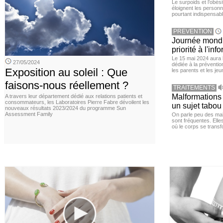
Le surpoids et l’obési
éloignent les personn
pourtant indispensabl
PREVENTION
Journée mondia
priorité à l'in
Le 15 mai 2024 aura l
27/05/2024
dédiée à la préventio
Exposition au soleil : Que
les parents et les je
faisons-nous réellement ?
TRAITEMENTS
Malformations 
A travers leur département dédié aux relations patients et
consommateurs, les Laboratoires Pierre Fabre dévoilent les
un sujet tabou 
nouveaux résultats 2023/2024 du programme Sun
Assessment Family
On parle peu des mal
sont fréquentes. Elle
où le corps se transf