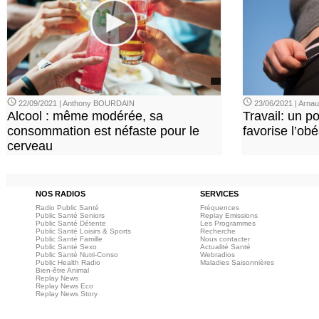
22/09/2021 | Anthony BOURDAIN
23/06/2021 | Arn
Alcool : même modérée, sa
Travail: un p
consommation est néfaste pour le
favorise l’ob
cerveau
NOS RADIOS
SERVICES
Radio Public Santé
Fréquences
Public Santé Seniors
Replay Emissions
Public Santé Détente
Les Programmes
Public Santé Loisirs & Sports
Recherche
Public Santé Famille
Nous contacter
Public Santé Sexo
Actualité Santé
Public Santé Nutri-Conso
Webradios
Public Health Radio
Maladies Saisonnières
Bien-être Animal
Replay News
Replay News Eco
Replay News Story