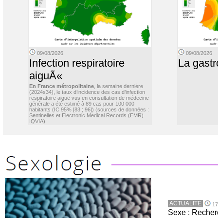
09/08/2026
09/08/2026
Infection respiratoire
La gastr
aiguÃ«
En France métropolitaine
, la semaine dernière
(2024s34), le taux d’incidence des cas d’infection
respiratoire aiguë vus en consultation de médecine
générale a été estimé à 89 cas pour 100 000
habitants (IC 95% [83 ; 96]) (sources de données :
Sentinelles et Electronic Medical Records (EMR)
IQVIA).
ACTUALITE
17
Sexe : Recher