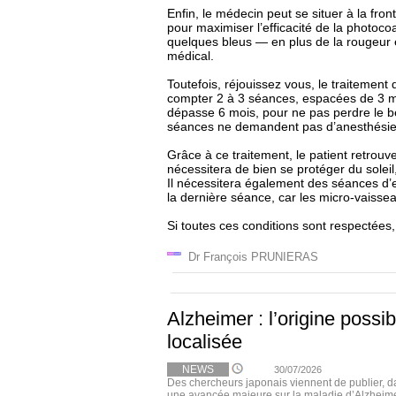
Enfin, le médecin peut se situer à la f
pour maximiser l’efficacité de la photoco
quelques bleus — en plus de la rougeur 
médical.
Toutefois, réjouissez vous, le traitement 
compter 2 à 3 séances, espacées de 3 mois
dépasse 6 mois, pour ne pas perdre le b
séances ne demandent pas d’anesthésie 
Grâce à ce traitement, le patient retro
nécessitera de bien se protéger du soleil
Il nécessitera également des séances d’
la dernière séance, car les micro-vaiss
Si toutes ces conditions sont respectées
Dr François PRUNIERAS
Alzheimer : l’origine possi
localisée
NEWS
30/07/2026
Des chercheurs japonais viennent de publier, 
une avancée majeure sur la maladie d’Alzheimer