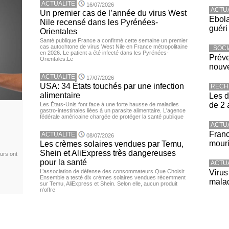
ACTUALITE
16/07/2026
ACTU
Un premier cas de l’année du virus West
Ebola
Nile recensé dans les Pyrénées-
guéri
Orientales
Santé publique France a confirmé cette semaine un premier
cas autochtone de virus West Nile en France métropolitaine
SOCI
en 2026. Le patient a été infecté dans les Pyrénées-
Préve
Orientales.Le
nouve
ACTUALITE
17/07/2026
USA: 34 États touchés par une infection
RECH
alimentaire
Les d
de 2 
Les États-Unis font face à une forte hausse de maladies
gastro-intestinales liées à un parasite alimentaire. L'agence
fédérale américaine chargée de protéger la santé publique
ACTU
Franc
ACTUALITE
08/07/2026
mouri
Les crèmes solaires vendues par Temu,
Shein et AliExpress très dangereuses
urs ont
pour la santé
ACTU
L’association de défense des consommateurs Que Choisir
Virus
Ensemble a testé dix crèmes solaires vendues récemment
malad
sur Temu, AliExpress et Shein. Selon elle, aucun produit
n’offre