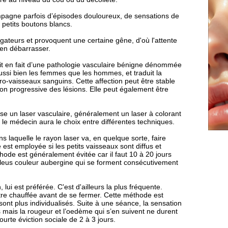
mpagne parfois d’épisodes douloureux, de sensations de
petits boutons blancs.
ogateurs et provoquent une certaine gêne, d'où l'attente
'en débarrasser.
agit en fait d’une pathologie vasculaire bénigne dénommée
ussi bien les femmes que les hommes, et traduit la
ro-vaisseaux sanguins. Cette affection peut être stable
on progressive des lésions. Elle peut également être
ilise un laser vasculaire, généralement un laser à colorant
 le médecin aura le choix entre différentes techniques.
laquelle le rayon laser va, en quelque sorte, faire
 est employée si les petits vaisseaux sont diffus et
ode est généralement évitée car il faut 10 à 20 jours
e bleus couleur aubergine qui se forment consécutivement
lui est préférée. C'est d'ailleurs la plus fréquente.
tre chauffée avant de se fermer. Cette méthode est
ont plus individualisés. Suite à une séance, la sensation
 mais la rougeur et l’oedème qui s’en suivent ne durent
rte éviction sociale de 2 à 3 jours.