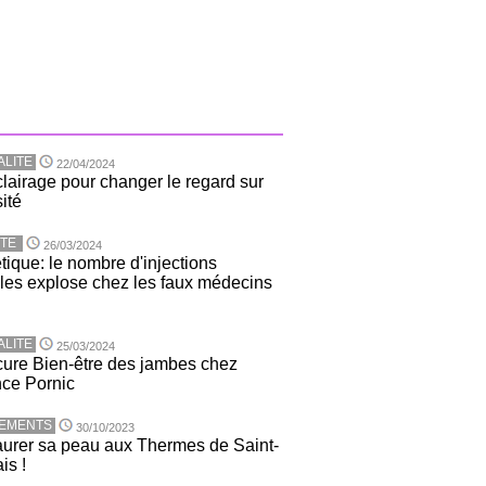
ALITE
22/04/2024
lairage pour changer le regard sur
sité
TE
26/03/2024
tique: le nombre d'injections
ales explose chez les faux médecins
ALITE
25/03/2024
ure Bien-être des jambes chez
nce Pornic
TEMENTS
30/10/2023
urer sa peau aux Thermes de Saint-
is !