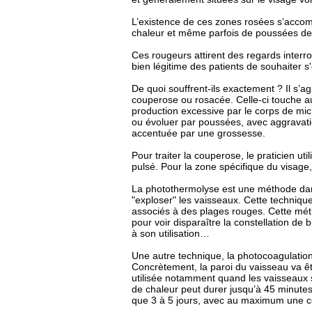
L’existence de ces zones rosées s’acco
chaleur et même parfois de poussées de 
Ces rougeurs attirent des regards interr
bien légitime des patients de souhaiter s
De quoi souffrent-ils exactement ? Il s’
couperose ou rosacée. Celle-ci touche a
production excessive par le corps de mic
ou évoluer par poussées, avec aggravati
accentuée par une grossesse.
Pour traiter la couperose, le praticien ut
pulsé. Pour la zone spécifique du visage,
La photothermolyse est une méthode dans 
"exploser" les vaisseaux. Cette technique
associés à des plages rouges. Cette méth
pour voir disparaître la constellation d
à son utilisation…
Une autre technique, la photocoagulation, 
Concrètement, la paroi du vaisseau va ê
utilisée notamment quand les vaisseaux s
de chaleur peut durer jusqu’à 45 minutes
que 3 à 5 jours, avec au maximum une cou