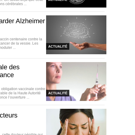
ns cérébrales ...
arder Alzheimer
vaccin centenaire contre la
cancer de la vessie. Les
ACTUALITÉ
oduler ...
nale des
rance
obligation vaccinale contre
rable de la Haute Autorité
ACTUALITÉ
ce l’ouverture ...
acteurs
, cette douleur pénible qui