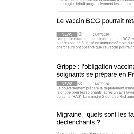
pathologie détruit progressivement les connexio
Le vaccin BCG pourrait ret
NEWS
27/07/2026
Une petite étude relance l’intérêt pour le BCG, 
tuberculose déjà utilisé en immunothérapie du 
chercheurs ont observé que ce vaccin pourrait m
Grippe : l’obligation vacci
soignants se prépare en F
NEWS
21/07/2026
Le gouvernement prépare le déploiement d’une 
la grippe pour les soignants, après un avis favo
de santé (HAS). La ministre Stéphanie Rist annon
Migraine : quels sont les f
déclenchants ?
Vous le connaissez bien ce mal de tête pulsatile