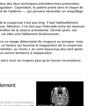
rontière des deux techniques précédemment présentées,
agulation. Cependant, le patient prend alors le risque de
et de l’œdème —, qui peuvent nécessiter un maquillage
de la couperose n’est pas long. Il faut habituellement
. Attention, il ne faut que l'intervalle entre les séances
énéfice de la séance précédente. Dernier point, ces
car elles sont faiblement douloureuses.
uvera un visage débarrassé de rougeurs ou presque, mais
, un facteur qui favorise la réapparition de la couperose.
entretien, au moins 1 an voire beaucoup plus tard après
eaux auront tendance à réapparaitre…
, alors vous ne rougirez plus qu’en bonne circonstance.
blement
dans Brain Communications,
. On savait déjà que cette
ACTUALITÉ