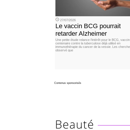
27/07/2026
Le vaccin BCG pourrait
retarder Alzheimer
Une petite étude relance l’intérêt pour le BCG, vaccin
centenaire contre la tuberculose déjà utilisé en
immunothérapie du cancer de la vessie. Les cherche
observé que
Contenus sponsorisés