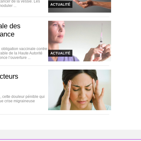
cancer de la vessie. Les
ACTUALITÉ
oduler ...
nale des
rance
obligation vaccinale contre
rable de la Haute Autorité
ACTUALITÉ
ce l’ouverture ...
acteurs
, cette douleur pénible qui
que crise migraineuse