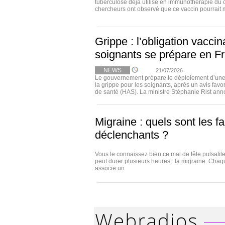
tuberculose déjà utilisé en immunothérapie du 
chercheurs ont observé que ce vaccin pourrait m
Grippe : l’obligation vacci
soignants se prépare en F
NEWS
21/07/2026
Le gouvernement prépare le déploiement d’une 
la grippe pour les soignants, après un avis favo
de santé (HAS). La ministre Stéphanie Rist annon
Migraine : quels sont les f
déclenchants ?
Vous le connaissez bien ce mal de tête pulsatile
peut durer plusieurs heures : la migraine. Cha
associe un