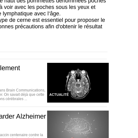
 le haut des pommettes dénommées poches
à voir avec les poches sous les yeux et
e lymphatique avec l’âge.
type de cerne est essentiel pour proposer le
nnes précautions afin d'obtenir le résultat
blement
dans Brain Communications,
. On savait déjà que cette
ACTUALITÉ
ns cérébrales ...
arder Alzheimer
vaccin centenaire contre la