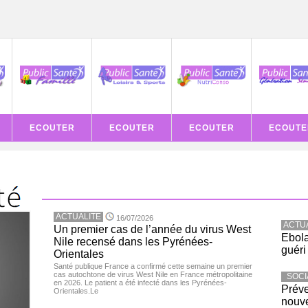
ECOUTER
ECOUTER
ECOUTER
ECOUTE
ACTUALITE
16/07/2026
ACTU
Un premier cas de l’année du virus West
Ebola
Nile recensé dans les Pyrénées-
guéri
Orientales
Santé publique France a confirmé cette semaine un premier
cas autochtone de virus West Nile en France métropolitaine
SOCI
en 2026. Le patient a été infecté dans les Pyrénées-
Préve
Orientales.Le
nouve