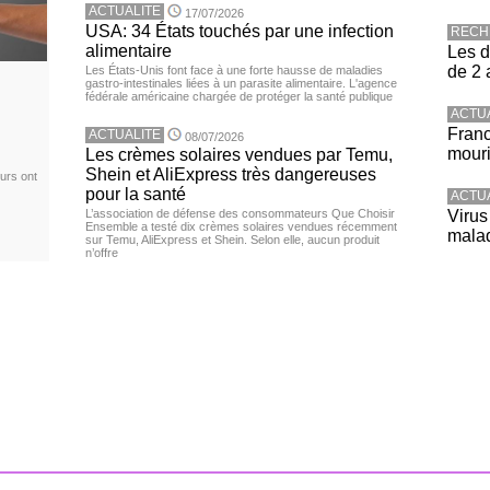
ACTUALITE
17/07/2026
USA: 34 États touchés par une infection
RECH
alimentaire
Les d
de 2 
Les États-Unis font face à une forte hausse de maladies
gastro-intestinales liées à un parasite alimentaire. L'agence
fédérale américaine chargée de protéger la santé publique
ACTU
Franc
ACTUALITE
08/07/2026
mouri
Les crèmes solaires vendues par Temu,
Shein et AliExpress très dangereuses
urs ont
pour la santé
ACTU
L’association de défense des consommateurs Que Choisir
Virus
Ensemble a testé dix crèmes solaires vendues récemment
malad
sur Temu, AliExpress et Shein. Selon elle, aucun produit
n’offre