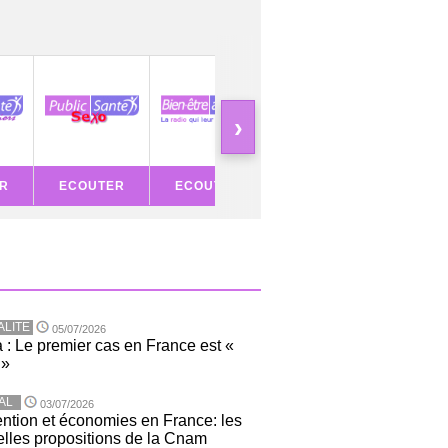
›
R
ECOUTER
ECOUTER
ECOUTER
ECOU
ALITE
05/07/2026
 : Le premier cas en France est «
 »
AL
03/07/2026
ntion et économies en France: les
lles propositions de la Cnam