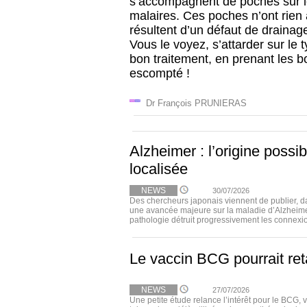
s’accompagnent de poches sur
malaires. Ces poches n’ont rien 
résultent d’un défaut de drainag
Vous le voyez, s’attarder sur le 
bon traitement, en prenant les bo
escompté !
Dr François PRUNIERAS
Alzheimer : l’origine possi
localisée
NEWS
30/07/2026
Des chercheurs japonais viennent de publier, 
une avancée majeure sur la maladie d’Alzheimer
pathologie détruit progressivement les connexio
Le vaccin BCG pourrait ret
NEWS
27/07/2026
Une petite étude relance l’intérêt pour le BCG, 