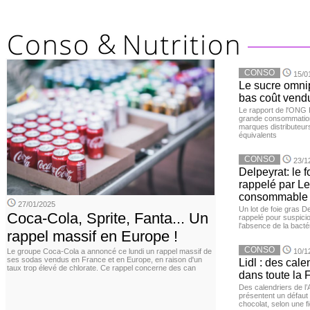
CONSO
15/0
Le sucre omnip
bas coût vend
Le rapport de l'ONG 
grande consommation
marques distributeur
équivalents
CONSO
23/1
Delpeyrat: le f
rappelé par Le
consommable
27/01/2025
Un lot de foie gras D
Coca-Cola, Sprite, Fanta... Un
rappelé pour suspicio
l'absence de la bacté
rappel massif en Europe !
CONSO
Le groupe Coca-Cola a annoncé ce lundi un rappel massif de
10/1
ses sodas vendus en France et en Europe, en raison d'un
Lidl : des cale
taux trop élevé de chlorate. Ce rappel concerne des can
dans toute la 
Des calendriers de l
présentent un défaut 
chocolat, selon une 