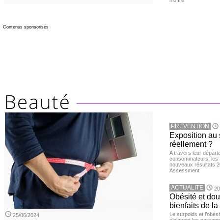
n’offre
Contenus sponsorisés
PREVENTION
Exposition au 
réellement ?
A travers leur départ
consommateurs, les L
nouveaux résultats 
Assessment
ACTUALITE
20
Obésité et doul
bienfaits de l
Le surpoids et l’obési
25/06/2024