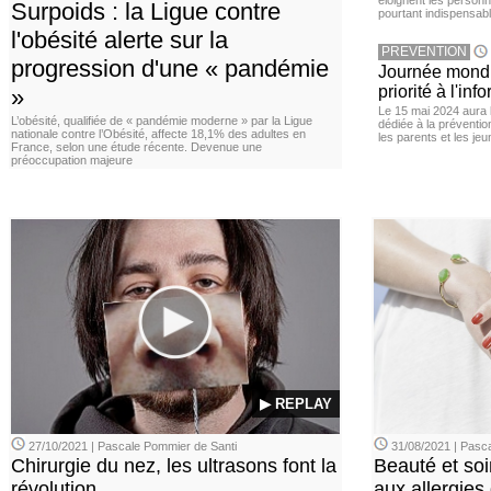
éloignent les personn
Surpoids : la Ligue contre
pourtant indispensabl
l'obésité alerte sur la
PREVENTION
progression d'une « pandémie
Journée mondia
priorité à l'in
»
Le 15 mai 2024 aura l
L’obésité, qualifiée de « pandémie moderne » par la Ligue
dédiée à la préventio
nationale contre l’Obésité, affecte 18,1% des adultes en
les parents et les je
France, selon une étude récente. Devenue une
préoccupation majeure
▶ REPLAY
27/10/2021 | Pascale Pommier de Santi
31/08/2021 | Pasca
Chirurgie du nez, les ultrasons font la
Beauté et soi
révolution
aux allergies