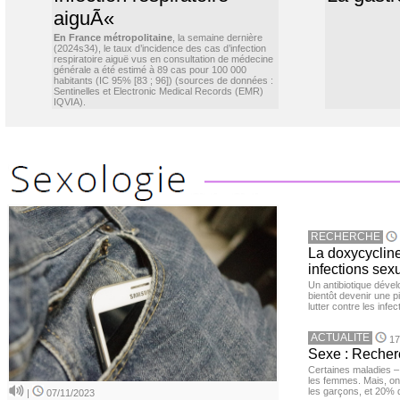
aiguÃ«
En France métropolitaine
, la semaine dernière
(2024s34), le taux d’incidence des cas d’infection
respiratoire aiguë vus en consultation de médecine
générale a été estimé à 89 cas pour 100 000
habitants (IC 95% [83 ; 96]) (sources de données :
Sentinelles et Electronic Medical Records (EMR)
IQVIA).
RECHERCHE
La doxycycline
infections sex
Un antibiotique dével
bientôt devenir une p
lutter contre les inf
ACTUALITE
17
Sexe : Recher
Certaines maladies –
les femmes. Mais, on 
les garçons, et 20%
|
07/11/2023