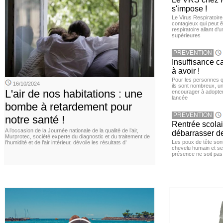
s'impose !
Le Virus Respiratoire
contagieux qui peut ê
respiratoire allant d’
supérieures
PREVENTION
Insuffisance c
à avoir !
Pour les personnes qu
16/10/2024
ils sont nombreux, u
L'air de nos habitations : une
encourager à adopter
lancée
bombe à retardement pour
PREVENTION
notre santé !
Rentrée scola
A l’occasion de la Journée nationale de la qualité de l’air,
débarrasser d
Murprotec, société experte du diagnostic et du traitement de
Les poux de tête sont 
l’humidité et de l’air intérieur, dévoile les résultats d’
chevelu humain et se
présence ne soit pas