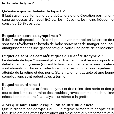
le diabète de type 2.
Qu’est-ce que le diabète de type 1 ?
Il faut savoir que l’on parle de diabète lors d’une élévation permanen
sang au-dessus d’un seuil fixé par les médecins. Le moins fréquent es
constitue 10 % des cas.
Et quels en sont les symptômes ?
Il doit être diagnostiqué tôt car il peut devenir mortel en l’absence 
sont très révélateurs : besoin de boire souvent et de manger beauc
amaigrissement et une grande fatigue, voire une perte de conscience
Et quelles sont les caractéristiques du diabète de type 2 ?
Le diabète de type 2 survient plus tardivement. Il est lié au surpoids e
défaillante. La glycémie (qui est le taux de sucre dans le sang) s’élev
sont absents ou discrets : infections urinaires ou cutanées répétées, r
atteinte de la rétine et des nerfs. Sans traitement adapté et une bonn
complications sont redoutables à terme.
Et quelles sont elles ?
L’atteinte des petites artères des yeux et des reins, des nerfs et des
cou et des jambes entraine des troubles graves comme une insuffisan
nécessiter le recours à la dialyse ou même à la greffe…
Alors que faut il faire lorsque l’on souffre du diabète ?
Que le diabète soit de type 1 ou 2, un régime alimentaire adapté et u
régulière ont des effets bénéfiques qui s’ajoutent aux traitements et 