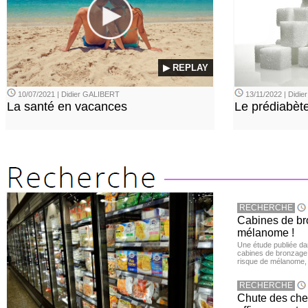
▶ REPLAY
10/07/2021 | Didier GALIBERT
13/11/2022 | Didi
La santé en vacances
Le prédiabèt
RECHERCHE
Cabines de bro
mélanome !
Une étude publiée d
cabines de bronzage ar
risque de mélanome, 
RECHERCHE
Chute des chev