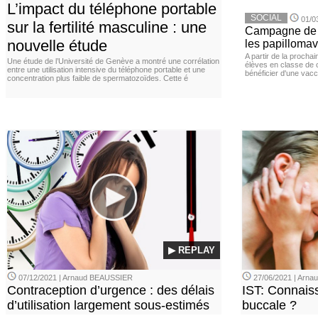
L’impact du téléphone portable
SOCIAL
01/0
sur la fertilité masculine : une
Campagne de v
nouvelle étude
les papillomav
A partir de la procha
Une étude de l’Université de Genève a montré une corrélation
élèves en classe de c
entre une utilisation intensive du téléphone portable et une
bénéficier d'une vacc
concentration plus faible de spermatozoïdes. Cette é
▶ REPLAY
07/12/2021 | Arnaud BEAUSSIER
27/06/2021 | Arn
Contraception d’urgence : des délais
IST: Connais
d’utilisation largement sous-estimés
buccale ?