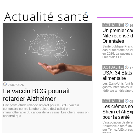
ACTUALITE
16
Un premier ca
Nile recensé 
Orientales
Santé publique Franc
cas autochtone de vi
en 2026. Le patient a
Orientales.Le
ACTUALITE
17
USA: 34 États 
alimentaire
Les États-Unis font 
27/07/2026
gastro-intestinales li
Le vaccin BCG pourrait
fédérale américaine 
retarder Alzheimer
ACTUALITE
08
Une petite étude relance l’intérêt pour le BCG, vaccin
Les crèmes so
centenaire contre la tuberculose déjà utilisé en
Shein et AliE
immunothérapie du cancer de la vessie. Les chercheurs ont
observé que
pour la santé
L’association de dé
Ensemble a testé di
sur Temu, AliExpress 