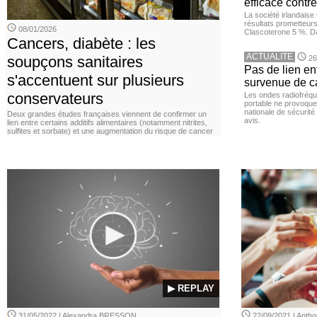
efficace contre
La société irlandais
résultats prometteurs
08/01/2026
Clascoterone 5 %. Da
Cancers, diabète : les
ACTUALITE
soupçons sanitaires
26
Pas de lien en
s'accentuent sur plusieurs
survenue de c
conservateurs
Les ondes radiofréqu
portable ne provoque
nationale de sécurité
Deux grandes études françaises viennent de confirmer un
avis.
lien entre certains additifs alimentaires (notamment nitrites,
sulfites et sorbate) et une augmentation du risque de cancer
▶ REPLAY
31/05/2022 | Alexandra BRESSON
22/09/2021 | Ant