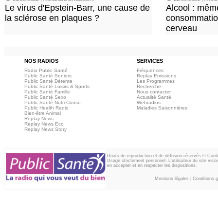
Le virus d'Epstein-Barr, une cause de
Alcool : mêm
la sclérose en plaques ?
consommation
cerveau
NOS RADIOS
SERVICES
Radio Public Santé
Fréquences
Public Santé Seniors
Replay Emissions
Public Santé Détente
Les Programmes
Public Santé Loisirs & Sports
Recherche
Public Santé Famille
Nous contacter
Public Santé Sexo
Actualité Santé
Public Santé Nutri-Conso
Webradios
Public Health Radio
Maladies Saisonnières
Bien-être Animal
Replay News
Replay News Eco
Replay News Story
Droits de reproduction et de diffusion réservés © Con
Usage strictement personnel. L'utilisateur du site reco
en accepter et en respecter les dispositions.
Mentions légales
|
Conditions gé