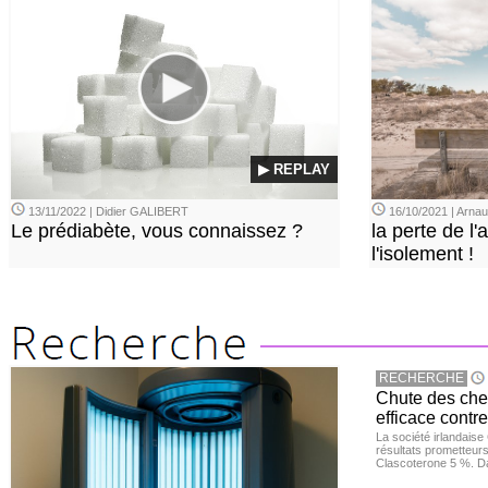
▶ REPLAY
13/11/2022 | Didier GALIBERT
16/10/2021 | Arn
Le prédiabète, vous connaissez ?
la perte de l'a
l'isolement !
RECHERCHE
Chute des chev
efficace contre
La société irlandais
résultats prometteurs
Clascoterone 5 %. Da