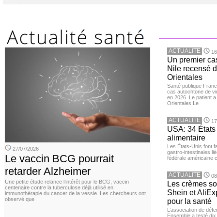
ACTUALITE
16
Un premier ca
Nile recensé 
Orientales
Santé publique Franc
cas autochtone de vi
en 2026. Le patient a
Orientales.Le
ACTUALITE
17
USA: 34 États 
alimentaire
Les États-Unis font 
27/07/2026
gastro-intestinales li
Le vaccin BCG pourrait
fédérale américaine 
retarder Alzheimer
ACTUALITE
08
Une petite étude relance l’intérêt pour le BCG, vaccin
Les crèmes so
centenaire contre la tuberculose déjà utilisé en
Shein et AliE
immunothérapie du cancer de la vessie. Les chercheurs ont
observé que
pour la santé
L’association de dé
Ensemble a testé di