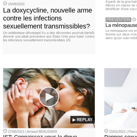
A partir de la procha
15/08/2023
élèves en classe de c
La doxycycline, nouvelle arme
bénéficier d'une vacc
contre les infections
PREVENTION
sexuellement transmissibles?
La ménopause,
La ménopause est en
Un antibiotique développé il y a des décennies pourrait bientôt
femme sur deux n’os
devenir une pilule préventive aux États-Unis pour lutter contre
alors qu’un suivi méd
les infections sexuellement transmissibles (IS
▶ REPLAY
27/06/2021 | Arnaud BEAUSSIER
15/01/2021 | Pasca