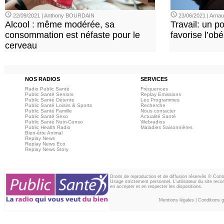
22/09/2021 | Anthony BOURDAIN
23/06/2021 | Arn
Alcool : même modérée, sa
Travail: un p
consommation est néfaste pour le
favorise l’ob
cerveau
NOS RADIOS
SERVICES
Radio Public Santé
Fréquences
Public Santé Seniors
Replay Emissions
Public Santé Détente
Les Programmes
Public Santé Loisirs & Sports
Recherche
Public Santé Famille
Nous contacter
Public Santé Sexo
Actualité Santé
Public Santé Nutri-Conso
Webradios
Public Health Radio
Maladies Saisonnières
Bien-être Animal
Replay News
Replay News Eco
Replay News Story
Droits de reproduction et de diffusion réservés © Con
Usage strictement personnel. L'utilisateur du site reco
en accepter et en respecter les dispositions.
Mentions légales
|
Conditions gé