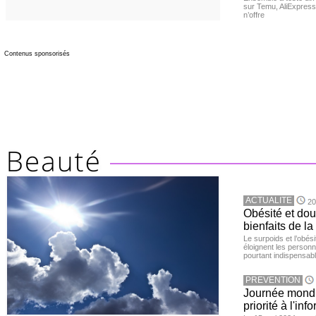
sur Temu, AliExpress 
n’offre
Contenus sponsorisés
ACTUALITE
20
Obésité et doul
bienfaits de l
Le surpoids et l’obési
éloignent les personn
pourtant indispensabl
PREVENTION
Journée mondia
priorité à l'in