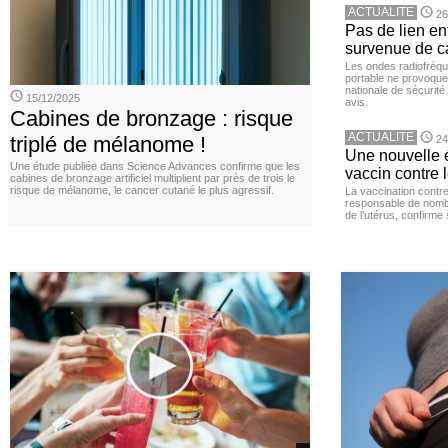
ACTUALITE
26
Pas de lien en
survenue de c
Les ondes radiofréqu
portable ne provoque
nationale de sécurité
15/12/2025
avis.
Cabines de bronzage : risque
ACTUALITE
triplé de mélanome !
24
Une nouvelle é
Une étude publiée dans Science Advances confirme que les
vaccin contre l
cabines de bronzage artificiel multiplient par près de trois le
risque de mélanome, le cancer cutané le plus agressif.
La vaccination contr
responsable de nomb
de l’utérus, confirme