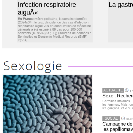
Infection respiratoire
La gastr
aiguÃ«
En France métropolitaine
, la semaine dernière
(2024s34), le taux d’incidence des cas d’infection
respiratoire aiguë vus en consultation de médecine
générale a été estimé à 89 cas pour 100 000
habitants (IC 95% [83 ; 96]) (sources de données :
Sentinelles et Electronic Medical Records (EMR)
IQVIA).
ACTUALITE
17
Sexe : Recher
Certaines maladies –
les femmes. Mais, on 
les garçons, et 20%
SOCIAL
01/0
Campagne de v
les papillomav