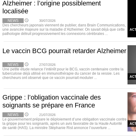
Alzheimer : l’origine possiblement
localisée
NEWS
30/07/2026
Des chercheurs japonais viennent de publier, dans Brain Communications,
une avancée majeure sur la maladie d’Alzheimer. On savait déjà que cette
ACT
pathologie détruit progressivement les connexions cérébrales ...
Le vaccin BCG pourrait retarder Alzheimer
NEWS
27/07/2026
Une petite étude relance l’intérêt pour le BCG, vaccin centenaire contre la
tuberculose déjà utilisé en immunothérapie du cancer de la vessie. Les
ACT
chercheurs ont observé que ce vaccin pourrait moduler ...
Grippe : l’obligation vaccinale des
soignants se prépare en France
NEWS
21/07/2026
Le gouvernement prépare le déploiement d’une obligation vaccinale contre
la grippe pour les soignants, après un avis favorable de la Haute Autorité
ACT
de santé (HAS). La ministre Stéphanie Rist annonce l’ouverture ...