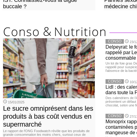
IST: Connaissez-vous la digue
Pannes sexue
buccale ?
médecine chi
CONSO
23/1
Delpeyrat: le f
rappelé par Le
consommable
Un lot de foie gras D
rappelé pour suspicio
l'absence de la bacté
CONSO
10/1
Lidl : des cale
dans toute la 
Des calendriers de l
présentent un défaut 
15/01/2025
chocolat, selon une 
Le sucre omniprésent dans les
produits à bas coût vendus en
CONSO
27/1
Monoprix rappe
supermarché
contaminées p
Le rapport de l'ONG Foodwatch révèle que les produits de
mangeuse de c
grande consommation les moins chers, surtout ceux de