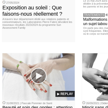
Le 15 mai 2024 aura l
27/05/2024
dédiée à la préventio
Exposition au soleil : Que
les parents et les je
faisons-nous réellement ?
TRAITEMENTS
Malformations 
A travers leur département dédié aux relations patients et
consommateurs, les Laboratoires Pierre Fabre dévoilent les
un sujet tabou 
nouveaux résultats 2023/2024 du programme Sun
Assessment Family
On parle peu des mal
sont fréquentes. Elle
où le corps se transf
▶ REPLAY
31/08/2021 | Pascale Pommier de Santi
26/09/2021 | Didi
Beauté et soin des ongles : attention
Mincir sans 