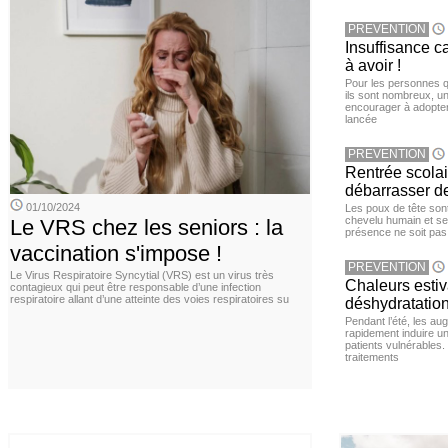
PREVENTION
Insuffisance c
à avoir !
Pour les personnes qu
ils sont nombreux, u
encourager à adopter
lancée
PREVENTION
Rentrée scola
débarrasser d
01/10/2024
Les poux de tête sont 
chevelu humain et se
Le VRS chez les seniors : la
présence ne soit pas
vaccination s'impose !
PREVENTION
Le Virus Respiratoire Syncytial (VRS) est un virus très
Chaleurs estiva
contagieux qui peut être responsable d’une infection
respiratoire allant d’une atteinte des voies respiratoires su
déshydratation
Pendant l’été, les a
rapidement induire u
patients vulnérables.
traitements