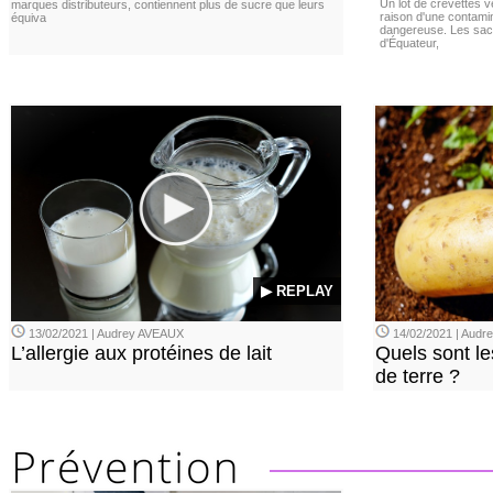
Un lot de crevettes 
marques distributeurs, contiennent plus de sucre que leurs
raison d'une contamina
équiva
dangereuse. Les sach
d'Équateur,
▶ REPLAY
13/02/2021 | Audrey AVEAUX
14/02/2021 | Audrey
L’allergie aux protéines de lait
Quels sont le
de terre ?