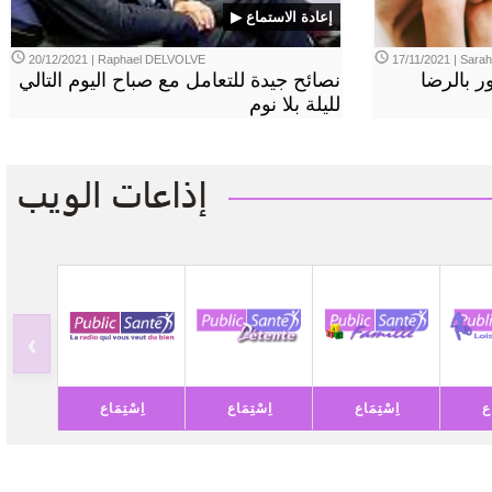
▶ إعادة الاستماع
20/12/2021 | Raphael DELVOLVE
17/11/2021 | Sara
 بالرضا
نصائح جيدة للتعامل مع صباح اليوم التالي
لليلة بلا نوم
‹
اع
اِسْتِمَاع
اِسْتِمَاع
اِسْتِمَاع