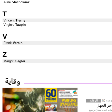
Aline
Stachowiak
T
Vincent
Tierny
Virginie
Taupin
V
Frank
Verain
Z
Margot
Ziegler
الوقاية
16/0
روف على نطاق واسع