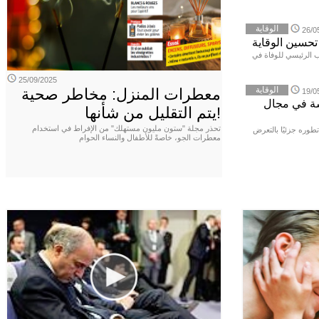
الوقاية
26/0
ب الرئيسي للوفاة في
25/09/2025
الوقاية
معطرات المنزل: مخاطر صحية
19/0
سة في مجال
يتم التقليل من شأنها!
تحذر مجلة "ستون مليون مستهلك" من الإفراط في استخدام
طوره جزئيًا بالتعرض
معطرات الجو، خاصةً للأطفال والنساء الحوام