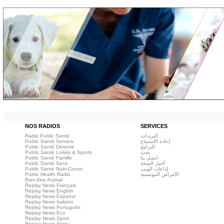
NOS RADIOS
SERVICES
Radio Public Santé
الترددات
Public Santé Seniors
إعادة الاستماع
Public Santé Détente
البرامج
Public Santé Loisirs & Sports
بحث
Public Santé Famille
اتصل بنا
Public Santé Sexo
أخبار الصحة
Public Santé Nutri-Conso
إذاعات الويب
Public Health Radio
الأمراض الموسمية
Bien-être Animal
Replay News Français
Replay News English
Replay News Espanol
Replay News Italiano
Replay News Portuguès
Replay News Eco
Replay News Sport
Replay News Story