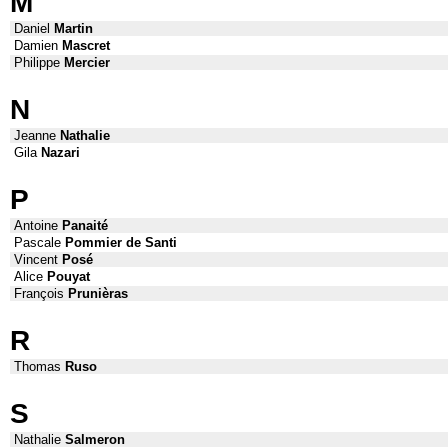
M
Daniel
Martin
Damien
Mascret
Philippe
Mercier
N
Jeanne
Nathalie
Gila
Nazari
P
Antoine
Panaité
Pascale
Pommier de Santi
Vincent
Posé
Alice
Pouyat
François
Prunièras
R
Thomas
Ruso
S
Nathalie
Salmeron