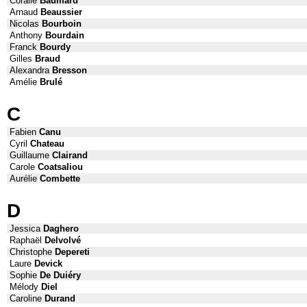
Coralie
Baumard
Arnaud
Beaussier
Nicolas
Bourboin
Anthony
Bourdain
Franck
Bourdy
Gilles
Braud
Alexandra
Bresson
Amélie
Brulé
C
Fabien
Canu
Cyril
Chateau
Guillaume
Clairand
Carole
Coatsaliou
Aurélie
Combette
D
Jessica
Daghero
Raphaël
Delvolvé
Christophe
Depereti
Laure
Devick
Sophie
De Duiéry
Mélody
Diel
Caroline
Durand