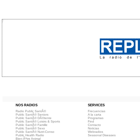
NOS RADIOS
SERVICES
Radio Public SantÃ©
Frecuencias
Public SantÃ© Seniors
A la carta
Public SantÃ© DÃ©tente
Programas
Public SantÃ© Loisirs & Sports
Find
Public SantÃ© Famille
Contacto
Public SantÃ© Sexo
Noticias
Public SantÃ© Nutri-Conso
Webradios
Public Health Radio
Seasonal Diseases
Bien-Ãªtre Animal