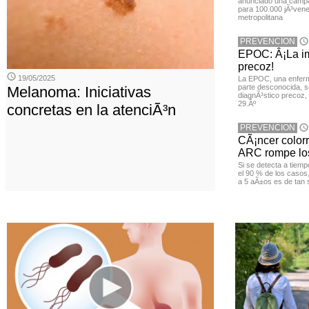
anunciado una campa
para 100.000 jÃ³vene
metropolitana
PREVENCION
EPOC: Â¡La im
precoz!
19/05/2025
La EPOC, una enferm
parte desconocida, s
Melanoma: Iniciativas
diagnÃ³stico precoz, 
29.Âº
concretas en la atenciÃ³n
PREVENCION
CÃ¡ncer color
ARC rompe los
Si se detecta a tiemp
el 90 % de los casos
a 5 aÃ±os es de tan 