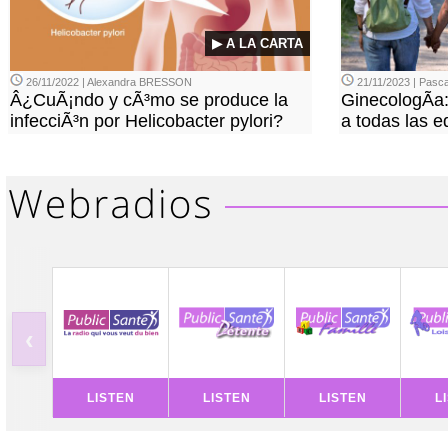
▶ A LA CARTA
26/11/2022 | Alexandra BRESSON
21/11/2023 | Pasca
Â¿CuÃ¡ndo y cÃ³mo se produce la
GinecologÃ­a
infecciÃ³n por Helicobacter pylori?
a todas las 
‹
LISTEN
LISTEN
LISTEN
L