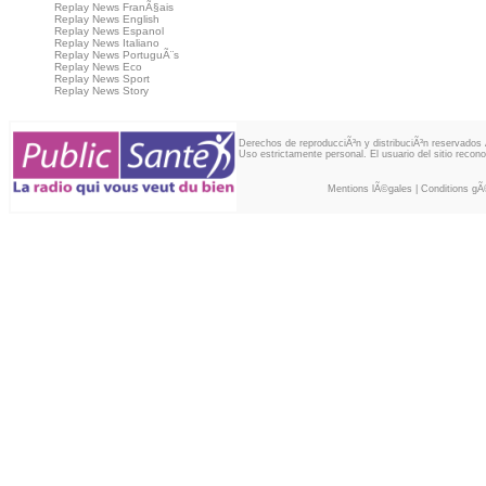
Replay News FranÃ§ais
Replay News English
Replay News Espanol
Replay News Italiano
Replay News PortuguÃ¨s
Replay News Eco
Replay News Sport
Replay News Story
Derechos de reproducciÃ³n y distribuciÃ³n reservado
Uso estrictamente personal. El usuario del sitio recon
Mentions lÃ©gales
|
Conditions gÃ©