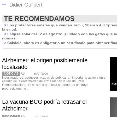
Didier Galibert
TE RECOMENDAMOS
>
Los protectores solares que venden Temu, Shein y AliExpres
la salud.
>
Eclipse solar del 12 de agosto: ¡Cuidado con las gafas que 
normas!
>
Calvicie: ahora es obligatorio un certificado para obtener fina
Alzheimer: el origen posiblemente
localizado
NOTICIAS
30/07/2026
Investigadores japoneses acaban de publicar un importante avance en el
estudio de la enfermedad de Alzheimer en la revista Brain
NOT
Communications. Ya se sabía que esta enfermedad destruye
progresivamente ...
La vacuna BCG podría retrasar el
Alzheimer.
NOTICIAS
27/07/2026