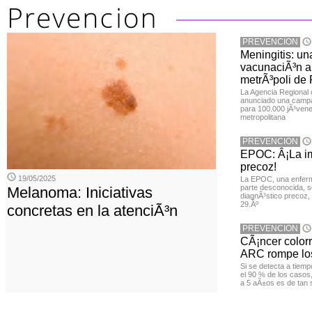
PREVENCION
Meningitis: u
vacunaciÃ³n a 
metrÃ³poli de
La Agencia Regional
anunciado una campa
para 100.000 jÃ³vene
metropolitana
PREVENCION
EPOC: Â¡La im
precoz!
19/05/2025
La EPOC, una enferm
parte desconocida, s
Melanoma: Iniciativas
diagnÃ³stico precoz, 
29.Âº
concretas en la atenciÃ³n
PREVENCION
CÃ¡ncer color
ARC rompe los
Si se detecta a tiemp
el 90 % de los casos
a 5 aÃ±os es de tan 