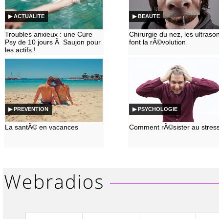
▶ ACTUALITE
▶ BEAUTE
Troubles anxieux : une Cure
Chirurgie du nez, les ultraso
Psy de 10 jours Ã Saujon pour
font la rÃ©volution
les actifs !
▶ PREVENTION
▶ PSYCHOLOGIE
La santÃ© en vacances
Comment rÃ©sister au stres