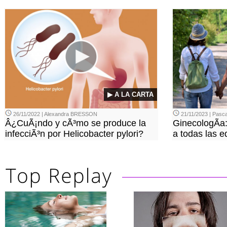
▶ A LA CARTA
26/11/2022 | Alexandra BRESSON
21/11/2023 | Pasca
Â¿CuÃ¡ndo y cÃ³mo se produce la
GinecologÃ­a
infecciÃ³n por Helicobacter pylori?
a todas las 