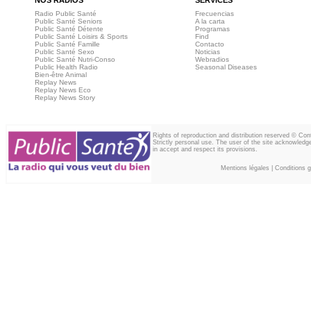
NOS RADIOS
SERVICES
Radio Public Santé
Frecuencias
Public Santé Seniors
A la carta
Public Santé Détente
Programas
Public Santé Loisirs & Sports
Find
Public Santé Famille
Contacto
Public Santé Sexo
Noticias
Public Santé Nutri-Conso
Webradios
Public Health Radio
Seasonal Diseases
Bien-être Animal
Replay News
Replay News Eco
Replay News Story
Rights of reproduction and distribution reserved © Co
Strictly personal use. The user of the site acknowledg
in accept and respect its provisions.
Mentions légales
|
Conditions gé