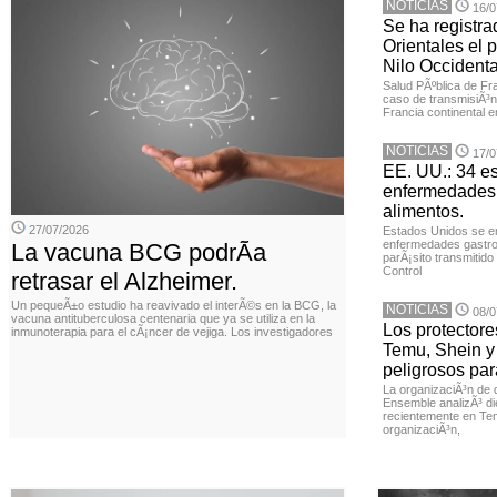
NOTICIAS
16/0
Se ha registra
Orientales el p
Nilo Occidenta
Salud PÃºblica de Fr
caso de transmisiÃ³n 
Francia continental e
NOTICIAS
17/0
EE. UU.: 34 e
enfermedades 
alimentos.
27/07/2026
Estados Unidos se en
enfermedades gastroi
La vacuna BCG podrÃ­a
parÃ¡sito transmitido
Control
retrasar el Alzheimer.
Un pequeÃ±o estudio ha reavivado el interÃ©s en la BCG, la
NOTICIAS
08/0
vacuna antituberculosa centenaria que ya se utiliza en la
Los protector
inmunoterapia para el cÃ¡ncer de vejiga. Los investigadores
Temu, Shein y
peligrosos par
La organizaciÃ³n de 
Ensemble analizÃ³ di
recientemente en Tem
organizaciÃ³n,