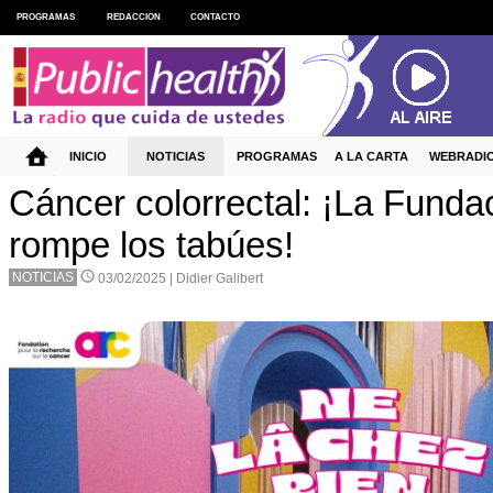
PROGRAMAS
REDACCION
CONTACTO
INICIO
NOTICIAS
PROGRAMAS
A LA CARTA
WEBRADI
Cáncer colorrectal: ¡La Fund
rompe los tabúes!
NOTICIAS
03/02/2025 |
Didier Galibert