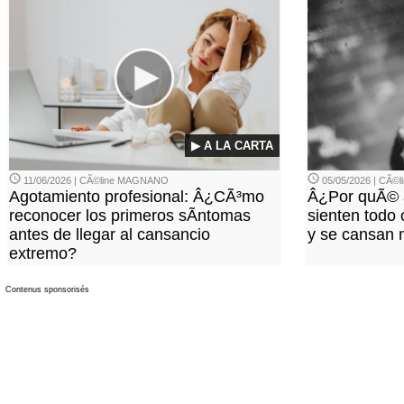
▶ A LA CARTA
11/06/2026 | CÃ©line MAGNANO
05/05/2026 | CÃ
Agotamiento profesional: Â¿CÃ³mo
Â¿Por quÃ© 
reconocer los primeros sÃ­ntomas
sienten todo 
antes de llegar al cansancio
y se cansan 
extremo?
Contenus sponsorisés