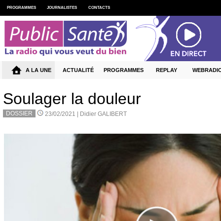
PROGRAMMES
JOURNALISTES
CONTACTS
A LA UNE
ACTUALITÉ
PROGRAMMES
REPLAY
WEBRADI
Soulager la douleur
DOSSIER
23/02/2021 |
Didier GALIBERT