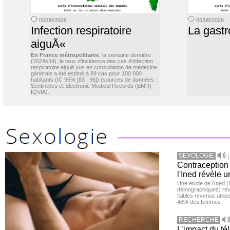
06/08/2026
06/08/2026
Infection respiratoire
La gastr
aiguÃ«
En France métropolitaine
, la semaine dernière
(2024s34), le taux d’incidence des cas d’infection
respiratoire aiguë vus en consultation de médecine
générale a été estimé à 89 cas pour 100 000
habitants (IC 95% [83 ; 96]) (sources de données :
Sentinelles et Electronic Medical Records (EMR)
IQVIA).
SEXOLOGIE
Contraception 
l'Ined révèle u
Une étude de l’Ined (I
démographiques) ré
faibles revenus utili
46% des femmes
RECHERCHE
L’impact du té