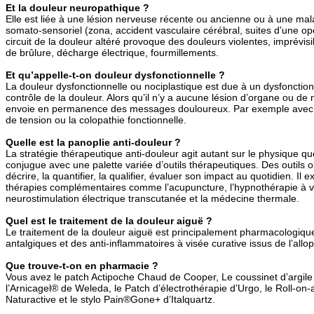
Et la douleur neuropathique ?
Elle est liée à une lésion nerveuse récente ou ancienne ou à une mal
somato-sensoriel (zona, accident vasculaire cérébral, suites d’une op
circuit de la douleur altéré provoque des douleurs violentes, imprévi
de brûlure, décharge électrique, fourmillements.
Et qu’appelle-t-on douleur dysfonctionnelle ?
La douleur dysfonctionnelle ou nociplastique est due à un dysfonct
contrôle de la douleur. Alors qu’il n’y a aucune lésion d’organe ou de 
envoie en permanence des messages douloureux. Par exemple avec la
de tension ou la colopathie fonctionnelle.
Quelle est la panoplie anti-douleur ?
La stratégie thérapeutique anti-douleur agit autant sur le physique que
conjugue avec une palette variée d’outils thérapeutiques. Des outils ob
décrire, la quantifier, la qualifier, évaluer son impact au quotidien. Il
thérapies complémentaires comme l’acupuncture, l’hypnothérapie à vi
neurostimulation électrique transcutanée et la médecine thermale.
Quel est le traitement de la douleur aiguë ?
Le traitement de la douleur aiguë est principalement pharmacologique
antalgiques et des anti-inflammatoires à visée curative issus de l’allop
Que trouve-t-on en pharmacie ?
Vous avez le patch Actipoche Chaud de Cooper, Le coussinet d’argil
l’Arnicagel® de Weleda, le Patch d’électrothérapie d’Urgo, le Roll-on-
Naturactive et le stylo Pain®Gone+ d’Italquartz.