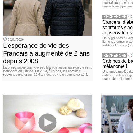
pourrait augmenter le
neurodéveloppement
RECHERCHE
Cancers, diabè
sanitaires s'a
conservateurs
Deux grandes études 
23/01/2026
lien entre certains ad
L'espérance de vie des
sulfites et sorbate) 
Français a augmenté de 2 ans
RECHERCHE
depuis 2008
Cabines de bro
mélanome !
La Drees publie son nouveau bilan de l’espérance de vie sans
incapacité en France. En 2024, à 65 ans, les hommes
Une étude publiée d
peuvent compter sur 10,5 années de vie en bonne santé, le
cabines de bronzage ar
risque de mélanome, 