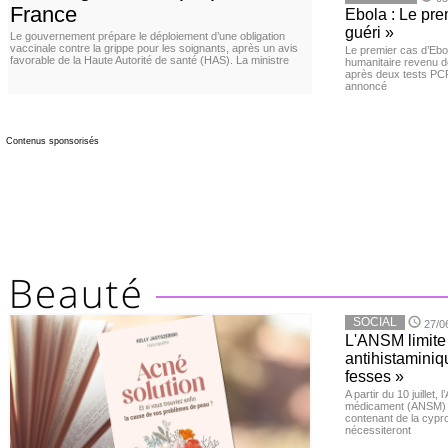
France
Ebola : Le pre
guéri »
Le gouvernement prépare le déploiement d’une obligation
vaccinale contre la grippe pour les soignants, après un avis
Le premier cas d’Ebo
favorable de la Haute Autorité de santé (HAS). La ministre
humanitaire revenu d
après deux tests PCR n
annoncé
Contenus sponsorisés
SOCIAL
27/0
L'ANSM limite 
antihistaminiqu
fesses »
A partir du 10 juillet,
médicament (ANSM) a
contenant de la cypro
nécessiteront