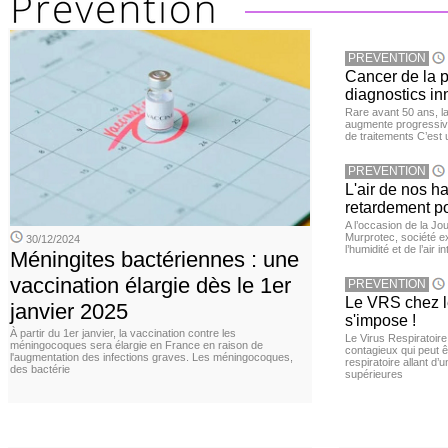
PREVENTION
Cancer de la pr
diagnostics in
Rare avant 50 ans, l
augmente progressive
de traitements C’est 
PREVENTION
L'air de nos h
retardement po
A l’occasion de la Jour
Murprotec, société ex
30/12/2024
l’humidité et de l’air i
Méningites bactériennes : une
vaccination élargie dès le 1er
PREVENTION
Le VRS chez le
janvier 2025
s'impose !
À partir du 1er janvier, la vaccination contre les
Le Virus Respiratoire
méningocoques sera élargie en France en raison de
contagieux qui peut ê
l'augmentation des infections graves. Les méningocoques,
respiratoire allant d’
des bactérie
supérieures