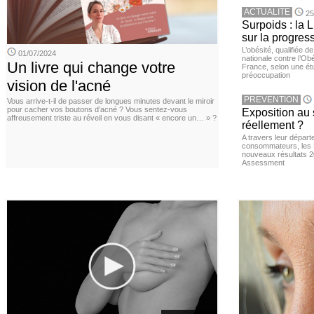
ACTUALITE
25
Surpoids : la L
sur la progres
L’obésité, qualifiée 
01/07/2024
nationale contre l’Ob
Un livre qui change votre
France, selon une é
préoccupation
vision de l'acné
PREVENTION
Vous arrive-t-il de passer de longues minutes devant le miroir
pour cacher vos boutons d’acné ? Vous sentez-vous
Exposition au 
affreusement triste au réveil en vous disant « encore un… » ?
réellement ?
A travers leur départ
consommateurs, les L
nouveaux résultats 
Assessment