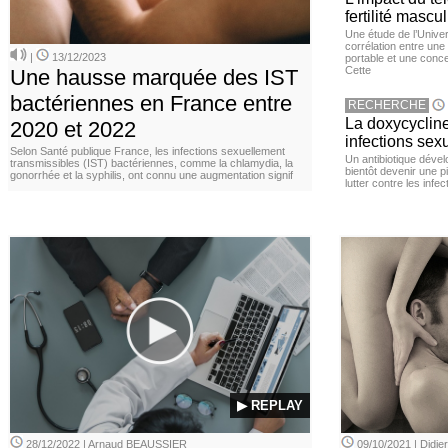
fertilité mascu
Une étude de l’Unive
corrélation entre une 
|
13/12/2023
portable et une conce
Cette
Une hausse marquée des IST
bactériennes en France entre
RECHERCHE
La doxycycline
2020 et 2022
infections sex
Selon Santé publique France, les infections sexuellement
Un antibiotique dével
transmissibles (IST) bactériennes, comme la chlamydia, la
bientôt devenir une p
gonorrhée et la syphilis, ont connu une augmentation signif
lutter contre les inf
▶ REPLAY
28/12/2022 | Arnaud BEAUSSIER
09/10/2021 | Didi