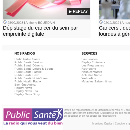
▶ REPLAY
28/02/2023 | Anthony BOURDAIN
02/12/2022 | Arn
Dépistage du cancer du sein par
Cancers : de
empreinte digitale
lourdes à gér
NOS RADIOS
SERVICES
Radio Public Santé
Fréquences
Public Santé Seniors
Replay Emissions
Public Santé Détente
Les Programmes
Public Santé Loisirs & Sports
Recherche
Public Santé Famille
Nous contacter
Public Santé Sexo
Actualité Santé
Public Santé Nutri-Conso
Webradios
Public Health Radio
Maladies Saisonnières
Bien-être Animal
Replay News
Replay News Eco
Replay News Story
Droits de reproduction et de diffusion réservés © Con
Usage strictement personnel. L'utilisateur du site reco
en accepter et en respecter les dispositions.
Mentions légales
|
Conditions gé