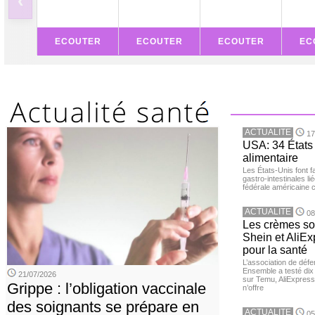
‹
ECOUTER
ECOUTER
ECOUTER
EC
ACTUALITE
17
USA: 34 États 
alimentaire
Les États-Unis font 
gastro-intestinales li
fédérale américaine 
ACTUALITE
08
Les crèmes so
Shein et AliE
pour la santé
L’association de dé
Ensemble a testé di
21/07/2026
sur Temu, AliExpress 
Grippe : l’obligation vaccinale
n’offre
des soignants se prépare en
ACTUALITE
05