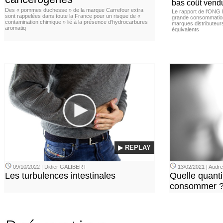
bas coût vend
Des « pommes duchesse » de la marque Carrefour extra
Le rapport de l'ONG 
sont rappelées dans toute la France pour un risque de «
grande consommation
contamination chimique » lié à la présence d’hydrocarbures
marques distributeur
aromatiq
équivalents
▶ REPLAY
09/10/2022 | Didier GALIBERT
13/02/2021 | Aud
Les turbulences intestinales
Quelle quanti
consommer 