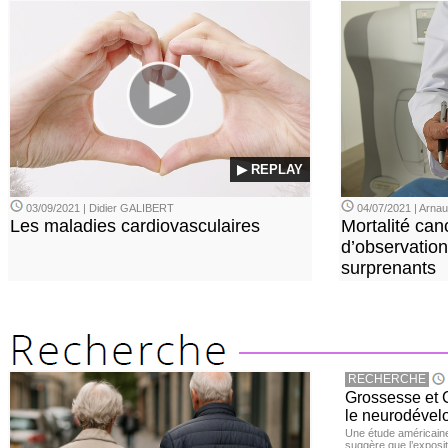
▶ REPLAY
03/09/2021 | Didier GALIBERT
04/07/2021 | Arn
Les maladies cardiovasculaires
Mortalité can
d’observation
surprenants
RECHERCHE
Grossesse et C
le neurodével
Une étude américaine
suggère que l’exposi