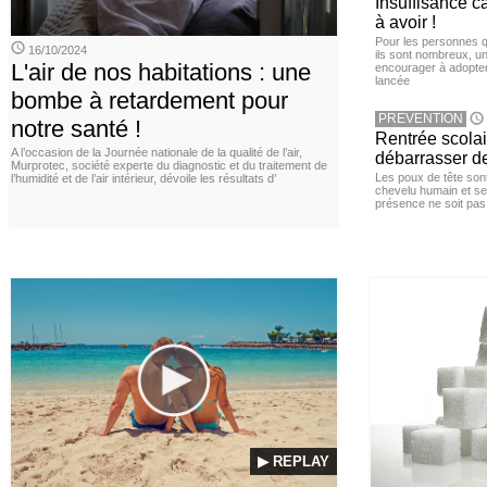
Insuffisance c
à avoir !
Pour les personnes qu
16/10/2024
ils sont nombreux, u
L'air de nos habitations : une
encourager à adopter
lancée
bombe à retardement pour
PREVENTION
notre santé !
Rentrée scola
A l’occasion de la Journée nationale de la qualité de l’air,
débarrasser d
Murprotec, société experte du diagnostic et du traitement de
Les poux de tête sont 
l’humidité et de l’air intérieur, dévoile les résultats d’
chevelu humain et se
présence ne soit pas
▶ REPLAY