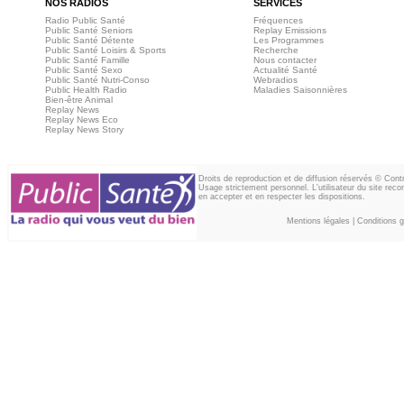
NOS RADIOS
SERVICES
Radio Public Santé
Fréquences
Public Santé Seniors
Replay Emissions
Public Santé Détente
Les Programmes
Public Santé Loisirs & Sports
Recherche
Public Santé Famille
Nous contacter
Public Santé Sexo
Actualité Santé
Public Santé Nutri-Conso
Webradios
Public Health Radio
Maladies Saisonnières
Bien-être Animal
Replay News
Replay News Eco
Replay News Story
Droits de reproduction et de diffusion réservés © Con
Usage strictement personnel. L'utilisateur du site reco
en accepter et en respecter les dispositions.
Mentions légales
|
Conditions gé