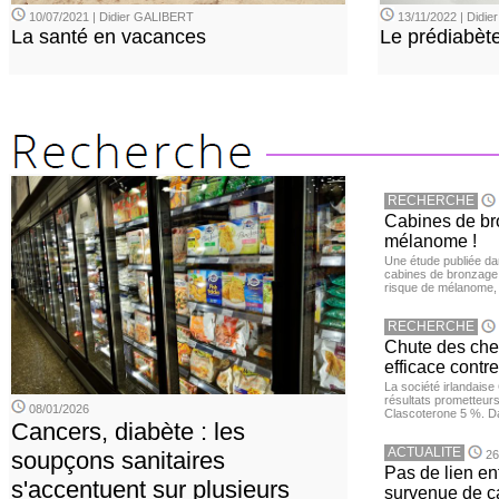
10/07/2021 | Didier GALIBERT
13/11/2022 | Didi
La santé en vacances
Le prédiabèt
RECHERCHE
Cabines de bro
mélanome !
Une étude publiée d
cabines de bronzage ar
risque de mélanome, 
RECHERCHE
Chute des chev
efficace contre
La société irlandais
résultats prometteurs
08/01/2026
Clascoterone 5 %. Da
Cancers, diabète : les
ACTUALITE
soupçons sanitaires
26
Pas de lien en
s'accentuent sur plusieurs
survenue de c