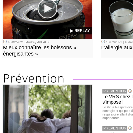
▶ REPLAY
16/02/2021 | Audrey AVEAUX
13/02/2021 | Aud
Mieux connaître les boissons «
L’allergie aux
énergisantes »
PREVENTION
Le VRS chez le
s'impose !
Le Virus Respiratoire
contagieux qui peut ê
respiratoire allant d’
supérieures
PREVENTION