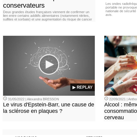
conservateurs
Les ondes radiofréqu
portable ne provoque
nationale de sécurité
Deux grandes études françaises viennent de confirmer un
avis.
lien entre certains additifs alimentaires (notamment nitrites,
sulfites et sorbate) et une augmentation du risque de cancer
▶ REPLAY
31/05/2022 | Alexandra BRESSON
22/09/2021 | Ant
Le virus d'Epstein-Barr, une cause de
Alcool : mêm
la sclérose en plaques ?
consommation
cerveau