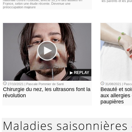
nationale contre l’Obésité, affecte 18,1% des adultes en
les parents et les je
France, selon une étude récente. Devenue une
préoccupation majeure
▶ REPLAY
27/10/2021 | Pascale Pommier de Santi
31/08/2021 | Pasca
Chirurgie du nez, les ultrasons font la
Beauté et soi
révolution
aux allergies
paupières