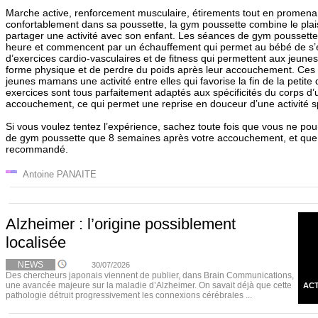
Marche active, renforcement musculaire, étirements tout en promenan
confortablement dans sa poussette, la gym poussette combine le plais
partager une activité avec son enfant. Les séances de gym poussett
heure et commencent par un échauffement qui permet au bébé de s’en
d’exercices cardio-vasculaires et de fitness qui permettent aux jeun
forme physique et de perdre du poids après leur accouchement. Ces 
jeunes mamans une activité entre elles qui favorise la fin de la petite
exercices sont tous parfaitement adaptés aux spécificités du corps 
accouchement, ce qui permet une reprise en douceur d’une activité sp
Si vous voulez tentez l’expérience, sachez toute fois que vous ne pou
de gym poussette que 8 semaines après votre accouchement, et que l
recommandé.
Antoine PANAITE
Alzheimer : l’origine possiblement
localisée
NEWS
30/07/2026
Des chercheurs japonais viennent de publier, dans Brain Communications,
une avancée majeure sur la maladie d’Alzheimer. On savait déjà que cette
ACT
pathologie détruit progressivement les connexions cérébrales ...