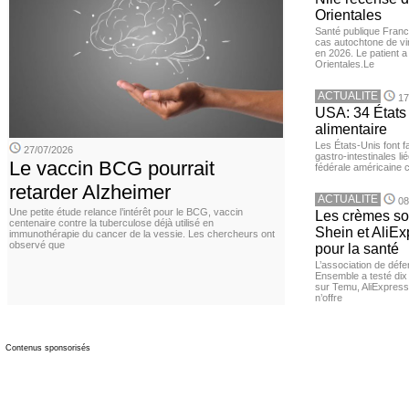
Orientales
Santé publique Franc
cas autochtone de vi
en 2026. Le patient a
Orientales.Le
ACTUALITE
17
USA: 34 États 
alimentaire
Les États-Unis font 
27/07/2026
gastro-intestinales li
Le vaccin BCG pourrait
fédérale américaine 
retarder Alzheimer
ACTUALITE
08
Une petite étude relance l’intérêt pour le BCG, vaccin
Les crèmes so
centenaire contre la tuberculose déjà utilisé en
Shein et AliE
immunothérapie du cancer de la vessie. Les chercheurs ont
observé que
pour la santé
L’association de dé
Ensemble a testé di
sur Temu, AliExpress 
n’offre
Contenus sponsorisés