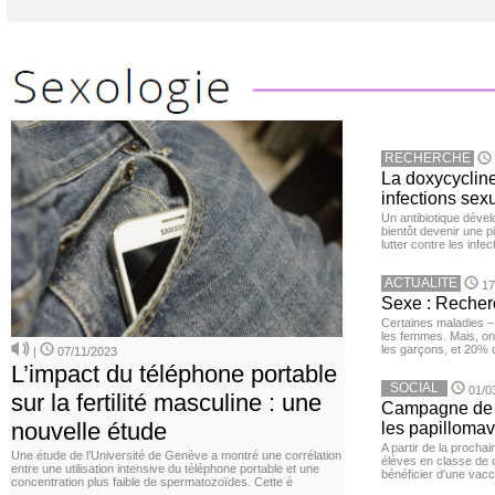
RECHERCHE
La doxycycline
infections sex
Un antibiotique dével
bientôt devenir une p
lutter contre les inf
ACTUALITE
17
Sexe : Recher
Certaines maladies –
les femmes. Mais, on 
les garçons, et 20%
|
07/11/2023
L’impact du téléphone portable
SOCIAL
01/0
sur la fertilité masculine : une
Campagne de v
nouvelle étude
les papillomav
A partir de la procha
Une étude de l’Université de Genève a montré une corrélation
élèves en classe de c
entre une utilisation intensive du téléphone portable et une
bénéficier d'une vacc
concentration plus faible de spermatozoïdes. Cette é