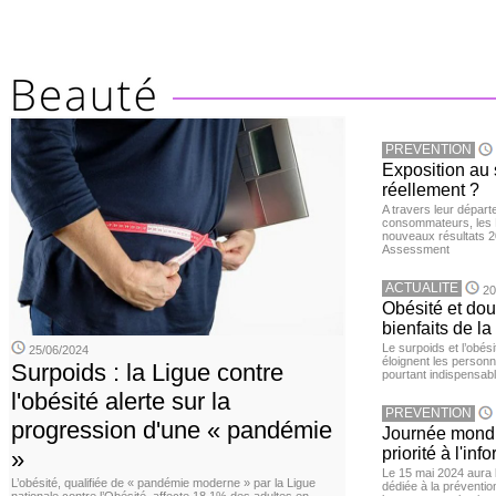
PREVENTION
Exposition au 
réellement ?
A travers leur départ
consommateurs, les L
nouveaux résultats 
Assessment
ACTUALITE
20
Obésité et doul
bienfaits de l
Le surpoids et l’obési
25/06/2024
éloignent les personn
Surpoids : la Ligue contre
pourtant indispensabl
l'obésité alerte sur la
PREVENTION
progression d'une « pandémie
Journée mondia
priorité à l'in
»
Le 15 mai 2024 aura l
L’obésité, qualifiée de « pandémie moderne » par la Ligue
dédiée à la préventio