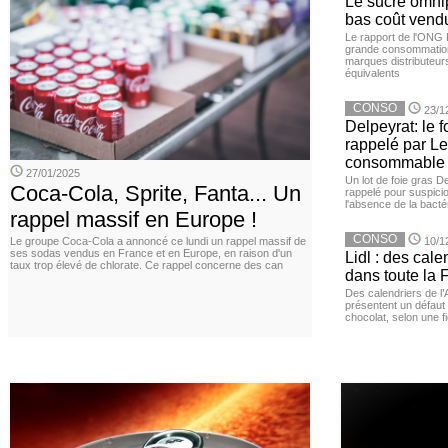
Le sucre omnip
bas coût vend
Le rapport de l'ONG 
grande consommation
marques distributeur
équivalents
CONSO
23/1
Delpeyrat: le f
rappelé par Le
consommable
27/01/2025
Un lot de foie gras D
Coca-Cola, Sprite, Fanta... Un
rappelé pour suspicio
l'absence de la bacté
rappel massif en Europe !
CONSO
Le groupe Coca-Cola a annoncé ce lundi un rappel massif de
10/1
ses sodas vendus en France et en Europe, en raison d'un
Lidl : des cale
taux trop élevé de chlorate. Ce rappel concerne des can
dans toute la 
Des calendriers de l
présentent un défaut 
chocolat, selon une 