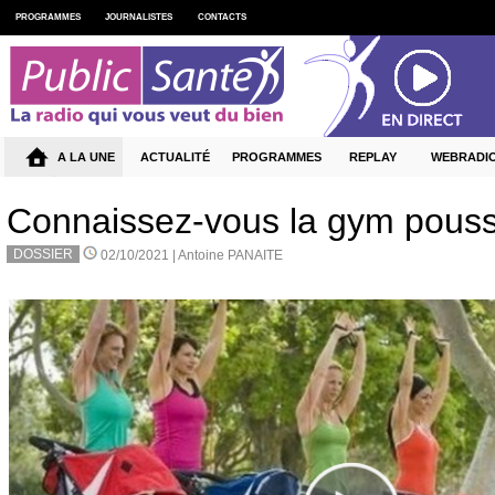
PROGRAMMES
JOURNALISTES
CONTACTS
A LA UNE
ACTUALITÉ
PROGRAMMES
REPLAY
WEBRADI
Connaissez-vous la gym pouss
DOSSIER
02/10/2021 |
Antoine PANAITE