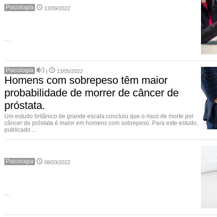
Psicologia
13/09/2022
...
Psicologia
|
13/05/2022
Homens com sobrepeso têm maior
probabilidade de morrer de câncer de
próstata.
Um estudo britânico de grande escala concluiu que o risco de morte por
câncer de próstata é maior em homens com sobrepeso. Para este estudo,
publicado ...
Psicologia
08/03/2022
...