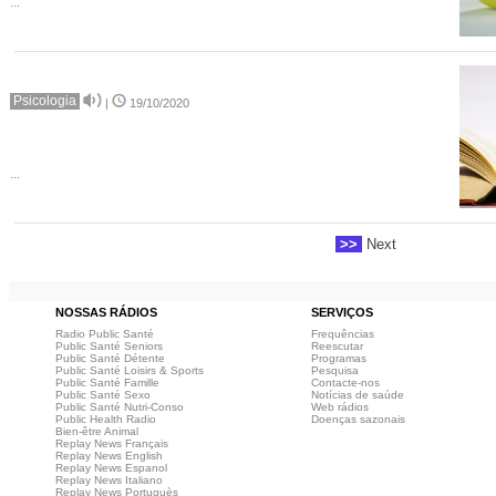
...
Psicologia
|
19/10/2020
...
>>
Next
NOSSAS RÁDIOS
SERVIÇOS
Radio Public Santé
Frequências
Public Santé Seniors
Reescutar
Public Santé Détente
Programas
Public Santé Loisirs & Sports
Pesquisa
Public Santé Famille
Contacte-nos
Public Santé Sexo
Notícias de saúde
Public Santé Nutri-Conso
Web rádios
Public Health Radio
Doenças sazonais
Bien-être Animal
Replay News Français
Replay News English
Replay News Espanol
Replay News Italiano
Replay News Portuguès