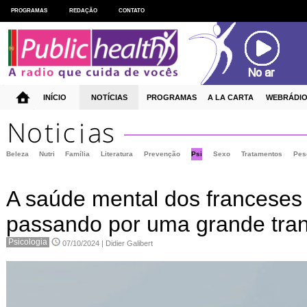
PROGRAMAS
REDAÇÃO
CONTATO
INÍCIO
NOTÍCIAS
PROGRAMAS
A LA CARTA
WEBRÁDI
Beleza
Nutri
Família
Literatura
Prevenção
Psi
Sexo
Tratamentos
Pes
A saúde mental dos franceses
passando por uma grande tra
Psicologia
07/10/2024 | Didier Galibert