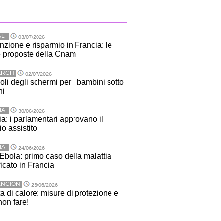
AL
03/07/2026
nzione e risparmio in Francia: le
 proposte della Cnam
ARCH
02/07/2026
coli degli schermi per i bambini sotto
ni
IA
30/06/2026
a: i parlamentari approvano il
io assistito
IA
24/06/2026
 Ebola: primo caso della malattia
ficato in Francia
ENCION
23/06/2026
a di calore: misure di protezione e
non fare!