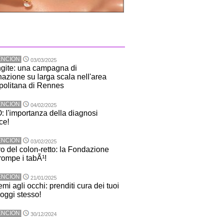
ENCION
03/03/2025
gite: una campagna di
nazione su larga scala nell'area
politana di Rennes
ENCION
04/02/2025
 l'importanza della diagnosi
ce!
ENCION
03/02/2025
o del colon-retto: la Fondazione
ompe i tabÃ¹!
ENCION
21/01/2025
mi agli occhi: prenditi cura dei tuoi
 oggi stesso!
ENCION
30/12/2024