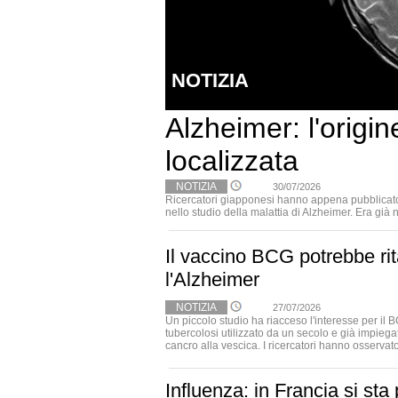
NOTIZIA
Alzheimer: l'origi
localizzata
NOTIZIA
30/07/2026
Ricercatori giapponesi hanno appena pubblicato
nello studio della malattia di Alzheimer. Era già
Il vaccino BCG potrebbe ri
l'Alzheimer
NOTIZIA
27/07/2026
Un piccolo studio ha riacceso l'interesse per il B
tubercolosi utilizzato da un secolo e già impiega
cancro alla vescica. I ricercatori hanno osservato 
Influenza: in Francia si sta