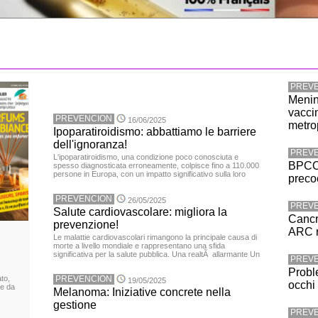
PREV
Menin
vacci
PREVENCION
16/06/2025
metro
Ipoparatiroidismo: abbattiamo le barriere
dell'ignoranza!
PREV
L'ipoparatiroidismo, una condizione poco conosciuta e
BPCO:
spesso diagnosticata erroneamente, colpisce fino a 110.000
persone in Europa, con un impatto significativo sulla loro
preco
PREVENCION
26/05/2025
PREV
Salute cardiovascolare: migliora la
Cancr
prevenzione!
ARC r
Le malattie cardiovascolari rimangono la principale causa di
morte a livello mondiale e rappresentano una sfida
significativa per la salute pubblica. Una realtÃ allarmante Un
PREV
Proble
to,
PREVENCION
19/05/2025
occhi
te da
Melanoma: Iniziative concrete nella
gestione
PREV