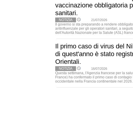
vaccinazione obbligatoria pe
sanitari.
NOTIZIA
21/07/2026
Il governo si sta preparando a rendere obbligato
antinfluenzale per gli operatori sanitari, a segui
dell'Autorità Nazionale per la Salute (ASL) france
Il primo caso di virus del N
di quest'anno è stato regist
Orientali.
NOTIZIA
16/07/2026
Questa settimana, l'Agenzia francese per la salu
France) ha confermato il primo caso di contagio l
occidentale nella Francia continentale nel 2026. Il