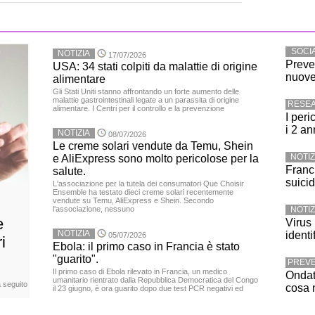
SOCI
NOTIZIA
17/07/2026
Preve
USA: 34 stati colpiti da malattie di origine
nuove
alimentare
Gli Stati Uniti stanno affrontando un forte aumento delle
malattie gastrointestinali legate a un parassita di origine
RESE
alimentare. I Centri per il controllo e la prevenzione
I peri
i 2 an
NOTIZIA
08/07/2026
Le creme solari vendute da Temu, Shein
NOTIZ
e AliExpress sono molto pericolose per la
Franci
salute.
suicid
L'associazione per la tutela dei consumatori Que Choisir
Ensemble ha testato dieci creme solari recentemente
vendute su Temu, AliExpress e Shein. Secondo
l'associazione, nessuno
NOTIZ
e
Virus
NOTIZIA
identi
05/07/2026
i
Ebola: il primo caso in Francia è stato
"guarito".
PREV
Il primo caso di Ebola rilevato in Francia, un medico
Ondat
umanitario rientrato dalla Repubblica Democratica del Congo
a seguito
cosa 
il 23 giugno, è ora guarito dopo due test PCR negativi ed