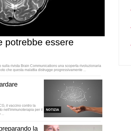
ne potrebbe essere
 sulla rivista Brain Communications una scoperta rivoluzionaria
 noto che questa malattia distrugge progressivamente ...
tardare
CG, il vaccino contro la
to nell'immunoterapia per il
NOTIZIA
...
 preparando la