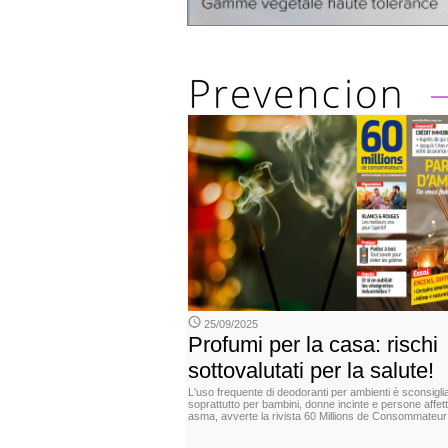
25/09/2025
Profumi per la casa: rischi
sottovalutati per la salute!
L'uso frequente di deodoranti per ambienti è sconsiglia
soprattutto per bambini, donne incinte e persone affet
asma, avverte la rivista 60 Millions de Consommateur