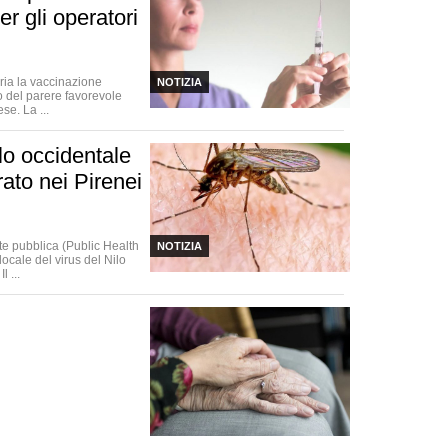
r gli operatori
ria la vaccinazione
NOTIZIA
to del parere favorevole
se. La ...
ilo occidentale
rato nei Pirenei
te pubblica (Public Health
NOTIZIA
ocale del virus del Nilo
 ...