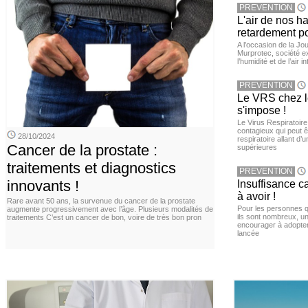
PREVENTION
L'air de nos h
retardement po
A l’occasion de la Jour
Murprotec, société ex
l’humidité et de l’air i
PREVENTION
Le VRS chez le
s'impose !
Le Virus Respiratoire
contagieux qui peut ê
28/10/2024
respiratoire allant d’
Cancer de la prostate :
supérieures
traitements et diagnostics
PREVENTION
innovants !
Insuffisance c
à avoir !
Rare avant 50 ans, la survenue du cancer de la prostate
Pour les personnes qu
augmente progressivement avec l’âge. Plusieurs modalités de
ils sont nombreux, u
traitements C’est un cancer de bon, voire de très bon pron
encourager à adopter
lancée