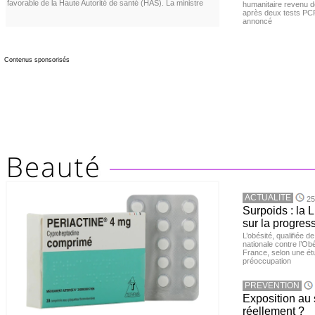
favorable de la Haute Autorité de santé (HAS). La ministre
humanitaire revenu d
après deux tests PCR n
annoncé
Contenus sponsorisés
ACTUALITE
25
Surpoids : la L
sur la progres
L’obésité, qualifiée 
nationale contre l’Ob
France, selon une é
préoccupation
PREVENTION
Exposition au 
réellement ?