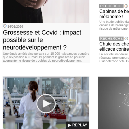
RECHERCHE
Cabines de bro
mélanome !
Une étude publiée d
cabines de bronzage ar
14/01/2026
risque de mélanome, 
Grossesse et Covid : impact
possible sur le
RECHERCHE
Chute des chev
neurodéveloppement ?
efficace contre
Une étude américaine portant sur 18 000 naissances suggère
La société irlandais
que l’exposition au Covid‑19 pendant la grossesse pourrait
résultats prometteurs
augmenter le risque de troubles du neurodéveloppement
Clascoterone 5 %. Da
▶ REPLAY