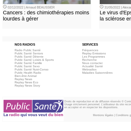
02/12/2022 | Arnaud BEAUSSIER
31/05/2022 | Ale
Cancers : des chimiothérapies moins
Le virus d'Ep
lourdes à gérer
la sclérose e
NOS RADIOS
SERVICES
Radio Public Santé
Fréquences
Public Santé Seniors
Replay Emissions
Public Santé Détente
Les Programmes
Public Santé Loisirs & Sports
Recherche
Public Santé Famille
Nous contacter
Public Santé Sexo
Actualité Santé
Public Santé Nutri-Conso
Webradios
Public Health Radio
Maladies Saisonnières
Bien-être Animal
Replay News
Replay News Eco
Replay News Story
Droits de reproduction et de diffusion réservés © Con
Usage strictement personnel. L'utilisateur du site reco
en accepter et en respecter les dispositions.
Mentions légales
|
Conditions gé