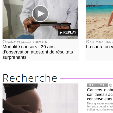
▶ REPLAY
04/07/2021 | Arnaud BEAUSSIER
10/07/2021 | Didi
Mortalité cancers : 30 ans
La santé en 
d’observation attestent de résultats
surprenants
RECHERCHE
Cancers, diabè
sanitaires s'a
conservateurs
Deux grandes études 
lien entre certains ad
sulfites et sorbate) 