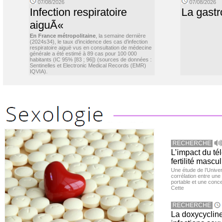
07/08/2026
07/08/2026
Infection respiratoire
La gastr
aiguÃ«
En France métropolitaine
, la semaine dernière
(2024s34), le taux d’incidence des cas d’infection
respiratoire aiguë vus en consultation de médecine
générale a été estimé à 89 cas pour 100 000
habitants (IC 95% [83 ; 96]) (sources de données :
Sentinelles et Electronic Medical Records (EMR)
IQVIA).
RECHERCHE
L’impact du té
fertilité mascu
Une étude de l’Unive
corrélation entre une 
portable et une conce
Cette
RECHERCHE
La doxycycline