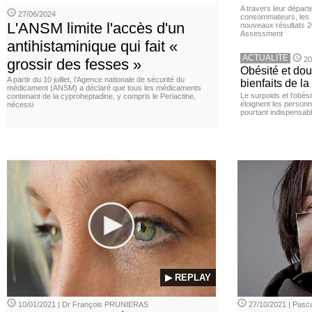
A travers leur départ
27/06/2024
consommateurs, les L
L'ANSM limite l'accès d'un
nouveaux résultats 
Assessment
antihistaminique qui fait «
ACTUALITE
20
grossir des fesses »
Obésité et doul
A partir du 10 juillet, l’Agence nationale de sécurité du
bienfaits de l
médicament (ANSM) a déclaré que tous les médicaments
Le surpoids et l’obési
contenant de la cyproheptadine, y compris le Periactine,
éloignent les personn
nécessi
pourtant indispensabl
▶ REPLAY
10/01/2021 | Dr François PRUNIERAS
27/10/2021 | Pasca