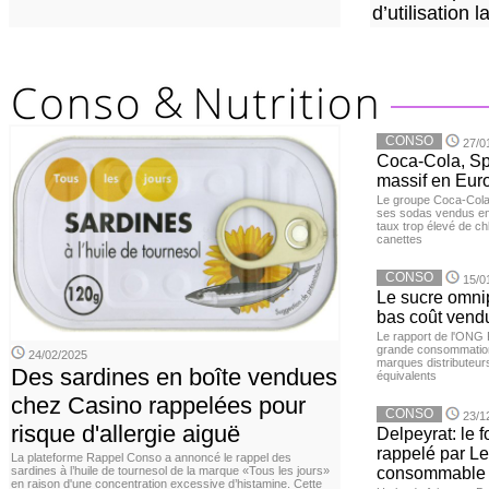
d’utilisation
CONSO
27/0
Coca-Cola, Spr
massif en Euro
Le groupe Coca-Cola 
ses sodas vendus en 
taux trop élevé de c
canettes
CONSO
15/0
Le sucre omnip
bas coût vend
Le rapport de l'ONG 
grande consommation
24/02/2025
marques distributeur
Des sardines en boîte vendues
équivalents
chez Casino rappelées pour
CONSO
23/1
risque d'allergie aiguë
Delpeyrat: le f
rappelé par Le
La plateforme Rappel Conso a annoncé le rappel des
sardines à l’huile de tournesol de la marque «Tous les jours»
consommable
en raison d'une concentration excessive d’histamine. Cette