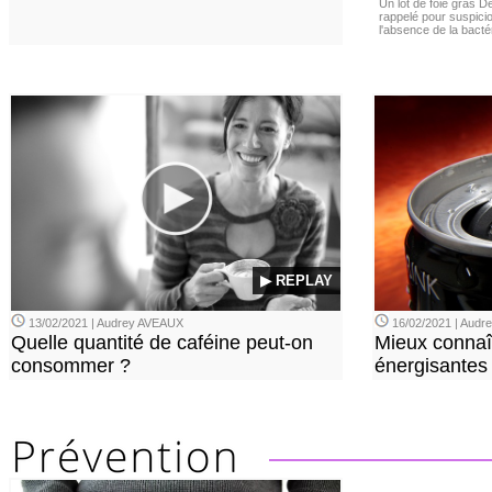
Un lot de foie gras D
rappelé pour suspicio
l'absence de la bacté
▶ REPLAY
13/02/2021 | Audrey AVEAUX
16/02/2021 | Aud
Quelle quantité de caféine peut-on
Mieux connaî
consommer ?
énergisantes