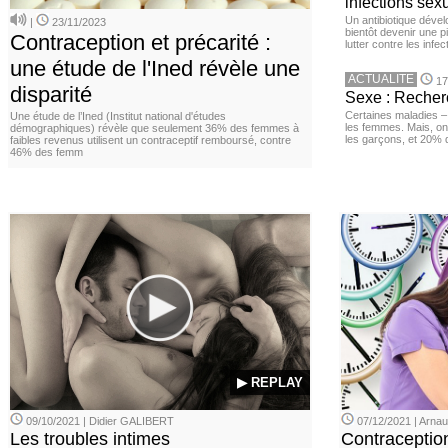
infections sex
Un antibiotique dével
|
23/11/2023
bientôt devenir une p
Contraception et précarité :
lutter contre les inf
une étude de l'Ined révèle une
ACTUALITE
17
disparité
Sexe : Recher
Certaines maladies –
Une étude de l’Ined (Institut national d'études
les femmes. Mais, on 
démographiques) révèle que seulement 36% des femmes à
les garçons, et 20%
faibles revenus utilisent un contraceptif remboursé, contre
46% des femm
▶ REPLAY
09/10/2021 | Didier GALIBERT
07/12/2021 | Arn
Les troubles intimes
Contraception