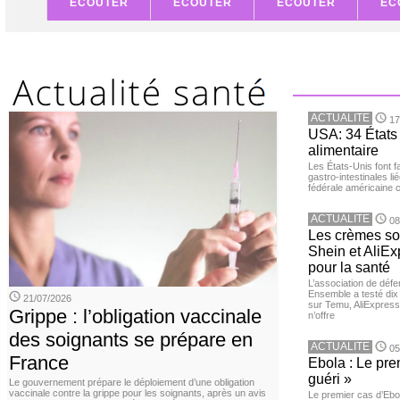
ECOUTER
ECOUTER
ECOUTER
EC
ACTUALITE
17
USA: 34 États 
alimentaire
Les États-Unis font 
gastro-intestinales li
fédérale américaine 
ACTUALITE
08
Les crèmes so
Shein et AliE
pour la santé
L’association de dé
Ensemble a testé di
21/07/2026
sur Temu, AliExpress 
Grippe : l’obligation vaccinale
n’offre
des soignants se prépare en
ACTUALITE
05
France
Ebola : Le pre
guéri »
Le gouvernement prépare le déploiement d’une obligation
vaccinale contre la grippe pour les soignants, après un avis
Le premier cas d’Ebo