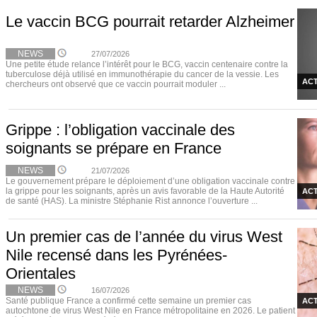
Le vaccin BCG pourrait retarder Alzheimer
NEWS
27/07/2026
Une petite étude relance l’intérêt pour le BCG, vaccin centenaire contre la
tuberculose déjà utilisé en immunothérapie du cancer de la vessie. Les
ACT
chercheurs ont observé que ce vaccin pourrait moduler ...
Grippe : l’obligation vaccinale des
soignants se prépare en France
NEWS
21/07/2026
Le gouvernement prépare le déploiement d’une obligation vaccinale contre
la grippe pour les soignants, après un avis favorable de la Haute Autorité
ACT
de santé (HAS). La ministre Stéphanie Rist annonce l’ouverture ...
Un premier cas de l’année du virus West
Nile recensé dans les Pyrénées-
Orientales
NEWS
16/07/2026
Santé publique France a confirmé cette semaine un premier cas
ACT
autochtone de virus West Nile en France métropolitaine en 2026. Le patient