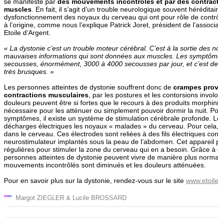
se manifeste par
des mouvements incontrôlés et par des contrac
muscles
. En fait, il s’agit d’un trouble neurologique souvent héréditai
dysfonctionnement des noyaux du cerveau qui ont pour rôle de contrôle
à l’origine, comme nous l’explique Patrick Joret, président de l’associa
Etoile d’Argent.
« La dystonie c’est un trouble moteur cérébral. C’est à la sortie des no
mauvaises informations qui sont données aux muscles. Les symptôm
secousses, énormément, 3000 à 4000 secousses par jour, et c’est 
très brusques. »
Les personnes atteintes de dystonie souffrent donc de
crampes prov
contractions musculaires
, par les postures et les contorsions invol
douleurs peuvent être si fortes que le recours à des produits morphi
nécessaire pour les atténuer ou simplement pouvoir dormir la nuit. Po
symptômes, il existe un système de stimulation cérébrale profonde. Le
décharges électriques les noyaux « malades » du cerveau. Pour cela,
dans le cerveau. Ces électrodes sont reliées à des fils électriques co
neurostimulateur implantés sous la peau de l’abdomen. Cet appareil 
régulières pour stimuler la zone du cerveau qui en a besoin. Grâce à 
personnes atteintes de dystonie peuvent vivre de manière plus norma
mouvements incontrôlés sont diminués et les douleurs atténuées.
Pour en savoir plus sur la dystonie, rendez-vous sur le site
www.etoil
Margot ZIEGLER & Lucile BROSSARD