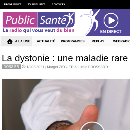
PROGRAMMES
JOURNALISTES
CONTACTS
A LA UNE
ACTUALITÉ
PROGRAMMES
REPLAY
WEBRADI
La dystonie : une maladie rare
DOSSIER
18/03/2021 |
Margot ZIEGLER & Lucile BROSSARD