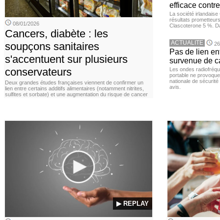
efficace contre
La société irlandais
résultats prometteurs
08/01/2026
Clascoterone 5 %. Da
Cancers, diabète : les
ACTUALITE
soupçons sanitaires
26
Pas de lien en
s'accentuent sur plusieurs
survenue de c
conservateurs
Les ondes radiofréqu
portable ne provoque
nationale de sécurité
Deux grandes études françaises viennent de confirmer un
avis.
lien entre certains additifs alimentaires (notamment nitrites,
sulfites et sorbate) et une augmentation du risque de cancer
▶ REPLAY