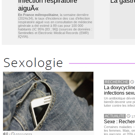
Infection respiratoire
La gastr
aiguÃ«
En France métropolitaine
, la semaine dernière
(2024s34), le taux d’incidence des cas d’infection
respiratoire aiguë vus en consultation de médecine
générale a été estimé à 89 cas pour 100 000
habitants (IC 95% [83 ; 96]) (sources de données :
Sentinelles et Electronic Medical Records (EMR)
IQVIA).
RECHERCHE
La doxycycline
infections sex
Un antibiotique dével
bientôt devenir une p
lutter contre les inf
ACTUALITE
17
Sexe : Recher
Certaines maladies –
les femmes. Mais, on 
les garçons, et 20%
|
07/11/2023