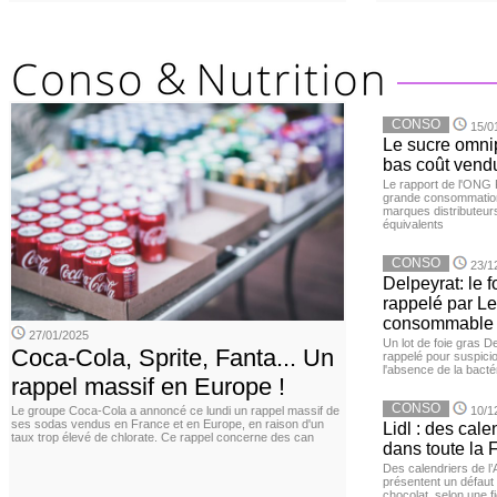
CONSO
15/0
Le sucre omnip
bas coût vend
Le rapport de l'ONG 
grande consommation
marques distributeur
équivalents
CONSO
23/1
Delpeyrat: le f
rappelé par Le
consommable
27/01/2025
Un lot de foie gras D
Coca-Cola, Sprite, Fanta... Un
rappelé pour suspicio
l'absence de la bacté
rappel massif en Europe !
CONSO
Le groupe Coca-Cola a annoncé ce lundi un rappel massif de
10/1
ses sodas vendus en France et en Europe, en raison d'un
Lidl : des cale
taux trop élevé de chlorate. Ce rappel concerne des can
dans toute la 
Des calendriers de l
présentent un défaut 
chocolat, selon une 