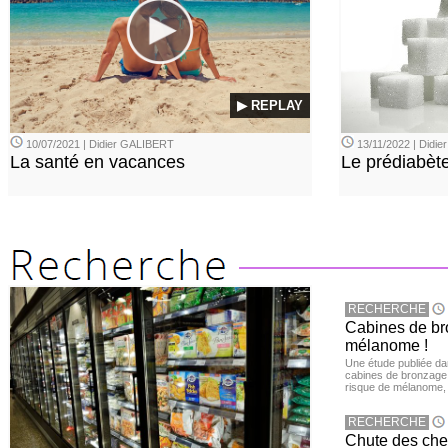
▶ REPLAY
10/07/2021 | Didier GALIBERT
13/11/2022 | Didi
La santé en vacances
Le prédiabèt
RECHERCHE
Cabines de bro
mélanome !
Une étude publiée d
cabines de bronzage ar
risque de mélanome, 
RECHERCHE
Chute des chev