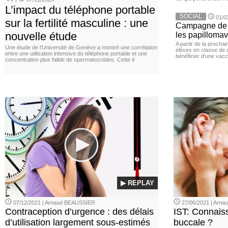
L’impact du téléphone portable
SOCIAL
01/0
sur la fertilité masculine : une
Campagne de v
nouvelle étude
les papillomav
A partir de la procha
Une étude de l’Université de Genève a montré une corrélation
élèves en classe de c
entre une utilisation intensive du téléphone portable et une
bénéficier d'une vacc
concentration plus faible de spermatozoïdes. Cette é
▶ REPLAY
07/12/2021 | Arnaud BEAUSSIER
27/06/2021 | Arn
Contraception d’urgence : des délais
IST: Connais
d’utilisation largement sous-estimés
buccale ?