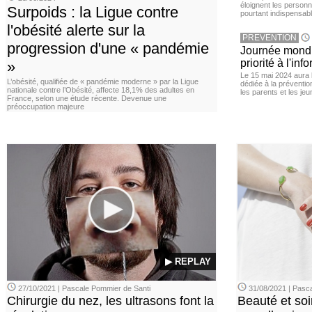
éloignent les personn
Surpoids : la Ligue contre
pourtant indispensabl
l'obésité alerte sur la
PREVENTION
progression d'une « pandémie
Journée mondia
priorité à l'in
»
Le 15 mai 2024 aura l
L’obésité, qualifiée de « pandémie moderne » par la Ligue
dédiée à la préventio
nationale contre l’Obésité, affecte 18,1% des adultes en
les parents et les je
France, selon une étude récente. Devenue une
préoccupation majeure
▶ REPLAY
27/10/2021 | Pascale Pommier de Santi
31/08/2021 | Pasca
Chirurgie du nez, les ultrasons font la
Beauté et soi