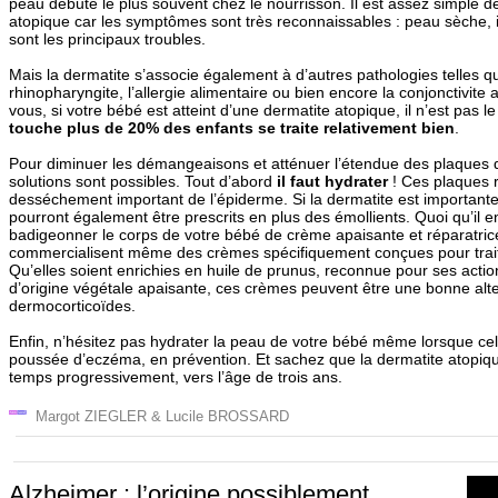
peau débute le plus souvent chez le nourrisson. Il est assez simple d
atopique car les symptômes sont très reconnaissables : peau sèche, ir
sont les principaux troubles.
Mais la dermatite s’associe également à d’autres pathologies telles qu
rhinopharyngite, l’allergie alimentaire ou bien encore la conjonctivite 
vous, si votre bébé est atteint d’une dermatite atopique, il n’est pas le
touche plus de 20% des enfants se traite relativement bien
.
Pour diminuer les démangeaisons et atténuer l’étendue des plaque
solutions sont possibles. Tout d’abord
il faut hydrater
! Ces plaques 
desséchement important de l’épiderme. Si la dermatite est importante
pourront également être prescrits en plus des émollients. Quoi qu’il en
badigeonner le corps de votre bébé de crème apaisante et réparatri
commercialisent même des crèmes spécifiquement conçues pour traite
Qu’elles soient enrichies en huile de prunus, reconnue pour ses action
d’origine végétale apaisante, ces crèmes peuvent être une bonne alt
dermocorticoïdes.
Enfin, n’hésitez pas hydrater la peau de votre bébé même lorsque cel
poussée d’eczéma, en prévention. Et sachez que la dermatite atopique
temps progressivement, vers l’âge de trois ans.
Margot ZIEGLER & Lucile BROSSARD
Alzheimer : l’origine possiblement