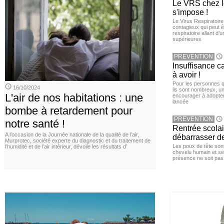
Le VRS chez le
s'impose !
Le Virus Respiratoire
contagieux qui peut ê
respiratoire allant d’
supérieures
PREVENTION
Insuffisance c
à avoir !
Pour les personnes qu
16/10/2024
ils sont nombreux, u
L'air de nos habitations : une
encourager à adopter
lancée
bombe à retardement pour
PREVENTION
notre santé !
Rentrée scola
A l’occasion de la Journée nationale de la qualité de l’air,
débarrasser d
Murprotec, société experte du diagnostic et du traitement de
Les poux de tête sont 
l’humidité et de l’air intérieur, dévoile les résultats d’
chevelu humain et se
présence ne soit pas