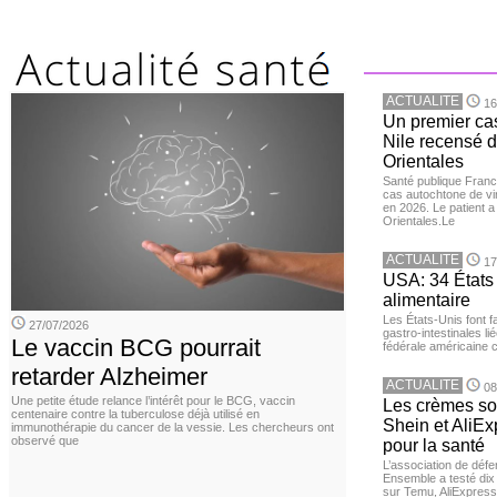
ACTUALITE
16
Un premier ca
Nile recensé 
Orientales
Santé publique Franc
cas autochtone de vi
en 2026. Le patient a
Orientales.Le
ACTUALITE
17
USA: 34 États 
alimentaire
Les États-Unis font 
27/07/2026
gastro-intestinales li
Le vaccin BCG pourrait
fédérale américaine 
retarder Alzheimer
ACTUALITE
08
Une petite étude relance l’intérêt pour le BCG, vaccin
Les crèmes so
centenaire contre la tuberculose déjà utilisé en
Shein et AliE
immunothérapie du cancer de la vessie. Les chercheurs ont
observé que
pour la santé
L’association de dé
Ensemble a testé di
sur Temu, AliExpress 