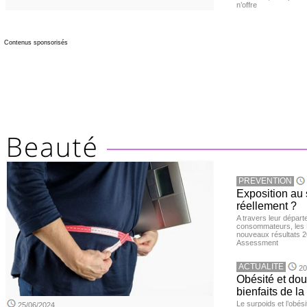
n’offre
Contenus sponsorisés
PREVENTION
Exposition au 
réellement ?
A travers leur départ
consommateurs, les L
nouveaux résultats 
Assessment
ACTUALITE
20
Obésité et doul
bienfaits de l
Le surpoids et l’obési
25/06/2024