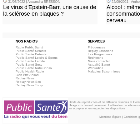
31/05/2022 | Alexandra BRESSON
22/09/2021 | Ant
Le virus d'Epstein-Barr, une cause de
Alcool : mêm
la sclérose en plaques ?
consommation
cerveau
NOS RADIOS
SERVICES
Radio Public Santé
Fréquences
Public Santé Seniors
Replay Emissions
Public Santé Détente
Les Programmes
Public Santé Loisirs & Sports
Recherche
Public Santé Famille
Nous contacter
Public Santé Sexo
Actualité Santé
Public Santé Nutri-Conso
Webradios
Public Health Radio
Maladies Saisonnières
Bien-être Animal
Replay News
Replay News Eco
Replay News Story
Droits de reproduction et de diffusion réservés © Con
Usage strictement personnel. L'utilisateur du site reco
en accepter et en respecter les dispositions.
Mentions légales
|
Conditions gé