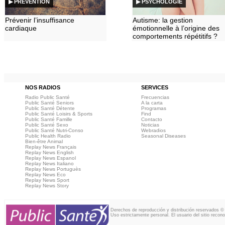
▶ PREVENTION
▶ PSYCHOLOGIE
Prévenir l’insuffisance
Autisme: la gestion
cardiaque
émotionnelle à l’origine des
comportements répétitifs ?
NOS RADIOS
SERVICES
Radio Public Santé
Frecuencias
Public Santé Seniors
A la carta
Public Santé Détente
Programas
Public Santé Loisirs & Sports
Find
Public Santé Famille
Contacto
Public Santé Sexo
Noticias
Public Santé Nutri-Conso
Webradios
Public Health Radio
Seasonal Diseases
Bien-être Animal
Replay News Français
Replay News English
Replay News Espanol
Replay News Italiano
Replay News Portuguès
Replay News Eco
Replay News Sport
Replay News Story
Derechos de reproducción y distribución reservados ©
Uso estrictamente personal. El usuario del sitio recon