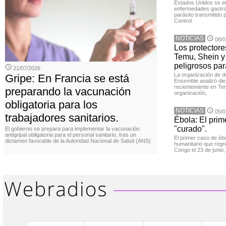
Estados Unidos se en
enfermedades gastroi
parásito transmitido 
Control
NOTICIAS
08/0
Los protector
Temu, Shein y
peligrosos par
21/07/2026
La organización de d
Gripe: En Francia se está
Ensemble analizó die
recientemente en Tem
preparando la vacunación
organización,
obligatoria para los
NOTICIAS
05/0
trabajadores sanitarios.
Ébola: El prim
"curado".
El gobierno se prepara para implementar la vacunación
antigripal obligatoria para el personal sanitario, tras un
El primer caso de éb
dictamen favorable de la Autoridad Nacional de Salud (ANS)
humanitario que regr
Congo el 23 de junio