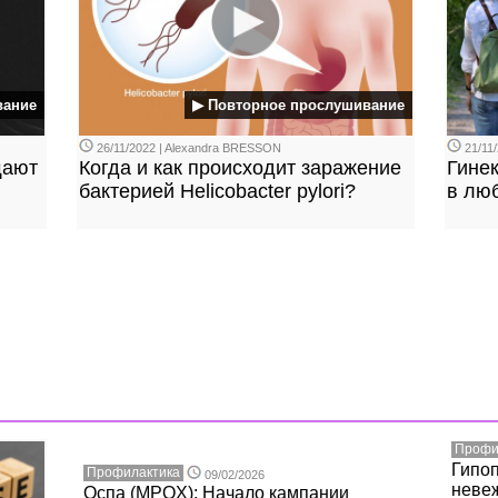
вание
▶ Повторное прослушивание
26/11/2022 | Alexandra BRESSON
21/11/
щают
Когда и как происходит заражение
Гине
бактерией Helicobacter pylori?
в лю
Профи
Гипо
Профилактика
09/02/2026
неве
Оспа (MPOX): Начало кампании