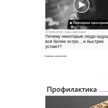
▶ Повторное прослуши
05/05/2026 | Céline MAGNANO
Почему некоторые люди ощу
всё более остро... и быстрее
устают?
Contenus sponsorisés