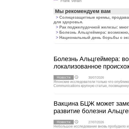
Frank Verain
Мы рекомендуем вам
>
Солнцезащитные кремы, продаваем
для здоровья.
>
Рак поджелудочной железы: мно
>
Болезнь Альцгеймера: возможно,
>
Национальный день борьбы с экз
Болезнь Альцгеймера: в
локализованное происхо
Новости
30/07/2026
Японские исследователи только что опублико
Communications крупную статью, посвященную
Вакцина БЦЖ может зам
развитие болезни Альцге
Новости
27/07/2026
Небольшое исследование вновь пробудило и