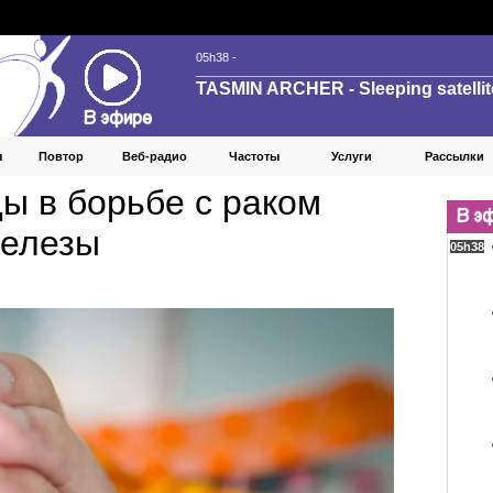
ы
Повтор
Веб‑радио
Частоты
Услуги
Рассылки
ы в борьбе с раком
железы