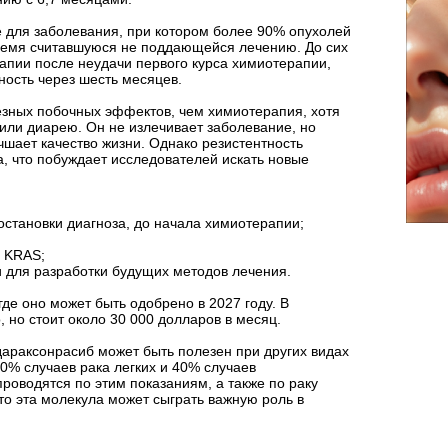
е для заболевания, при котором более 90% опухолей
ремя считавшуюся не поддающейся лечению. До сих
апии после неудачи первого курса химиотерапии,
ность через шесть месяцев.
зных побочных эффектов, чем химиотерапия, хотя
или диарею. Он не излечивает заболевание, но
чшает качество жизни. Однако резистентность
а, что побуждает исследователей искать новые
остановки диагноза, до начала химиотерапии;
и KRAS;
 для разработки будущих методов лечения.
де оно может быть одобрено в 2027 году. В
 но стоит около 30 000 долларов в месяц.
араксонрасиб может быть полезен при других видах
0% случаев рака легких и 40% случаев
роводятся по этим показаниям, а также по раку
то эта молекула может сыграть важную роль в