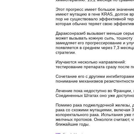
Этот прогресс имеет большое значени
имеют мутацию в гене KRAS, долгое в
пор не существовало эффективной тер
которая обычно теряет свою эффектив
Дараксонразиб вызывает меньше серье
может вызывать кожную сыпь, тошноту 
замедляет его прогрессирование и улу
появляется в среднем через 7,3 месяц
стратегии.
Изучаются несколько направлений:
тестирование препарата сразу после п
Сочетание его с другими ингибиторам
понимание механизмов резистентности
Лечение пока недоступно во Франции, г
Соединенных Штатах оно уже доступно,
Помимо рака поджелудочной железы, д
рака со схожими мутациями, включая 3
колоректального рака. Испытания уже п
желчных протоков. Онкологи считают, ч
ближайшие годы.