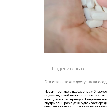
Эта статья также доступна на сле
Новый препарат, дараксонразиб, может
поджелудочной железы, одного из сам
ежегодной конференции Американского
внутрь один раз в день удваивает сре
химиотерапию: 13,2 месяца по сравне