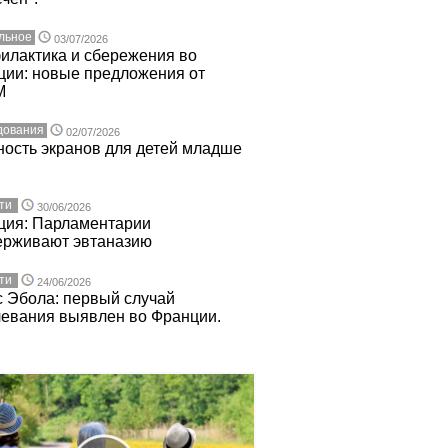
льное
03/07/2026
илактика и сбережения во
ции: новые предложения от
M
дования
02/07/2026
ость экранов для детей младше
ти
30/06/2026
ция: Парламентарии
ерживают эвтаназию
ти
24/06/2026
 Эбола: первый случай
левания выявлен во Франции.