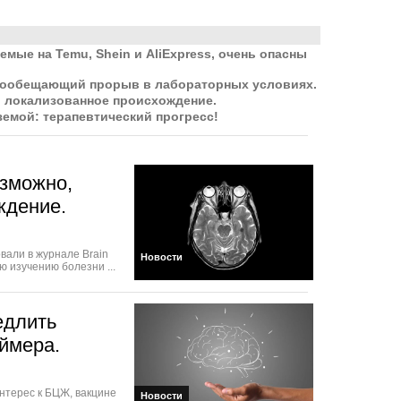
ые на Temu, Shein и AliExpress, очень опасны
гообещающий прорыв в лабораторных условиях.
 локализованное происхождение.
емой: терапевтический прогресс!
озможно,
ждение.
вали в журнале Brain
Новости
 изучению болезни ...
едлить
ймера.
нтерес к БЦЖ, вакцине
Новости