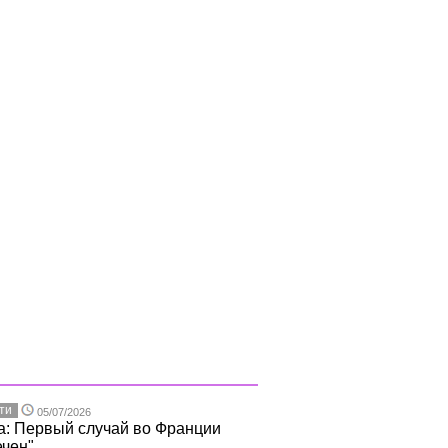
ти
05/07/2026
а: Первый случай во Франции
чен".