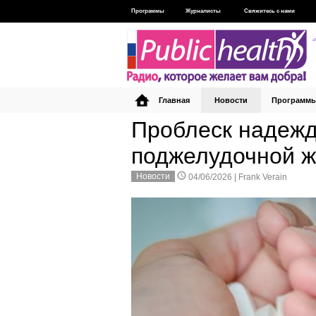
Программы
Журналисты
Свяжитесь с нами
Главная
Новости
Программ
Проблеск надежд
поджелудочной 
Новости
04/06/2026 |
Frank Verain