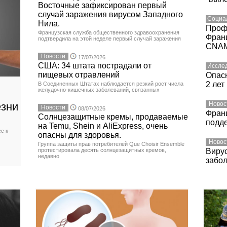
Восточные зафиксирован первый
случай заражения вирусом Западного
Социа
Нила.
Проф
Французская служба общественного здравоохранения
Фран
подтвердила на этой неделе первый случай заражения
CNA
Новости
17/07/2026
США: 34 штата пострадали от
Иссле
пищевых отравлений
Опасн
2 лет
В Соединенных Штатах наблюдается резкий рост числа
желудочно-кишечных заболеваний, связанных
езни
Новос
Новости
08/07/2026
Фран
Солнцезащитные кремы, продаваемые
подд
на Temu, Shein и AliExpress, очень
с к
опасны для здоровья.
Новос
Группа защиты прав потребителей Que Choisir Ensemble
протестировала десять солнцезащитных кремов,
Вирус
недавно
забо