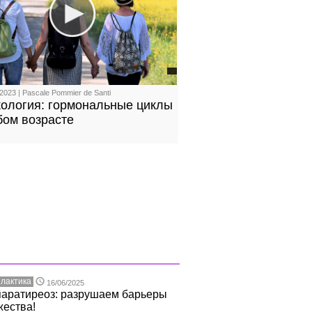
2023 | Pascale Pommier de Santi
кология: гормональные циклы
бом возрасте
лактика
16/06/2025
паратиреоз: разрушаем барьеры
жества!