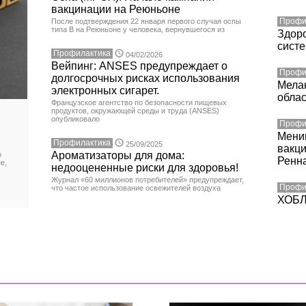
вакцинации на Реюньоне
Профи
После подтверждения 22 января первого случая оспы
типа B на Реюньоне у человека, вернувшегося из
Здоро
систе
Профилактика
04/02/2026
Вейпинг: ANSES предупреждает о
Профи
долгосрочных рисках использования
Мела
электронных сигарет.
облас
Французское агентство по безопасности пищевых
продуктов, окружающей среды и труда (ANSES)
опубликовало
Профи
Мени
Профилактика
25/09/2025
вакци
Ароматизаторы для дома:
о
Ренна
е,
недооцененные риски для здоровья!
Журнал «60 миллионов потребителей» предупреждает,
Профи
что частое использование освежителей воздуха
ХОБЛ: