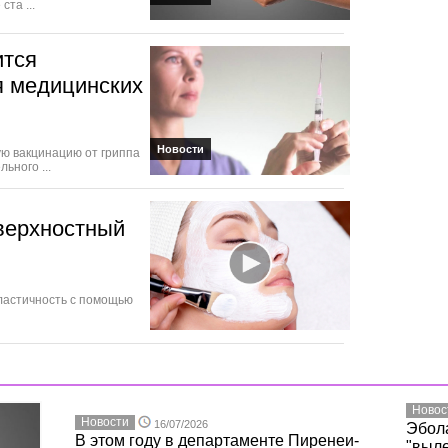
та ...
ится
я медицинских
Новости
ую вакцинацию от гриппа
ьного ...
оверхностный
эластичность с помощью
Новос
Новости
16/07/2026
Эбол
В этом году в департаменте Пиренеи-
"выле