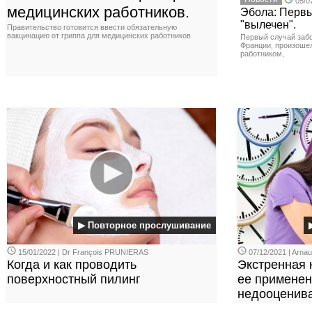
05/0
медицинских работников.
Эбола: Первы
"вылечен".
Правительство готовится ввести обязательную
вакцинацию от гриппа для медицинских работников
Первый случай заб
Франции, произоше
работником,
▶ Повторное прослушивание
15/01/2022 | Dr François PRUNIERAS
07/12/2021 | Arn
Когда и как проводить
Экстренная 
поверхностный пилинг
ее применен
недооценива