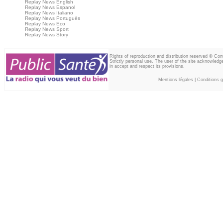
Replay News English
Replay News Espanol
Replay News Italiano
Replay News Portuguès
Replay News Eco
Replay News Sport
Replay News Story
Rights of reproduction and distribution reserved © Co
Strictly personal use. The user of the site acknowledg
in accept and respect its provisions.
Mentions légales
|
Conditions gé