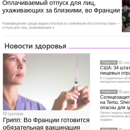
Оплачиваемый отпуск для лиц,
ухаживающих за близкими, во Франции
Нововведение среди видов отпусков по семейным обстоятельствам —
отпуск для лиц, ухаживающих з
Новости
17/0
США: 34 штат
пищевых отр
В Соединенных Шта
желудочно-кишечны
Новости
08/0
Солнцезащит
на Temu, Shei
опасны для з
Группа защиты прав
21/07/2026
протестировала де
Грипп: Во Франции готовится
недавно
обязательная вакцинация
Новости