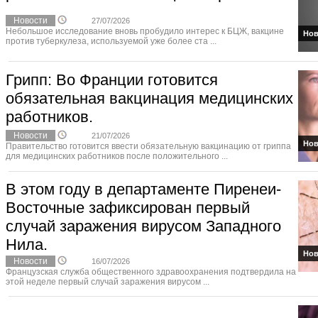
Новости
27/07/2026
Небольшое исследование вновь пробудило интерес к БЦЖ, вакцине
Нов
против туберкулеза, используемой уже более ста ...
Грипп: Во Франции готовится
обязательная вакцинация медицинских
работников.
Новости
21/07/2026
Нов
Правительство готовится ввести обязательную вакцинацию от гриппа
для медицинских работников после положительного ...
В этом году в департаменте Пиренеи-
Восточные зафиксирован первый
случай заражения вирусом Западного
Нила.
Нов
Новости
16/07/2026
Французская служба общественного здравоохранения подтвердила на
этой неделе первый случай заражения вирусом ...