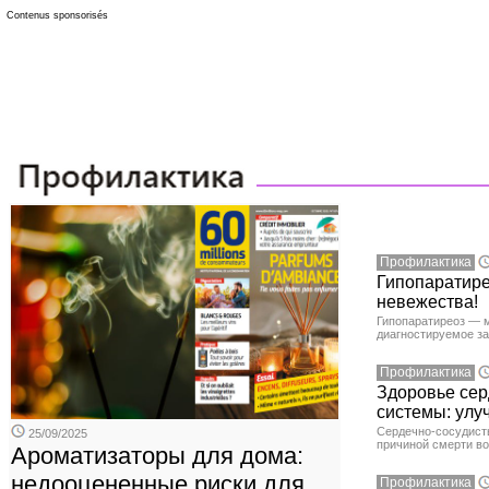
Contenus sponsorisés
Профилактика
Гипопаратире
невежества!
Гипопаратиреоз — м
диагностируемое з
Профилактика
Здоровье сер
системы: улу
Сердечно-сосудист
25/09/2025
причиной смерти во
Ароматизаторы для дома:
недооцененные риски для
Профилактика