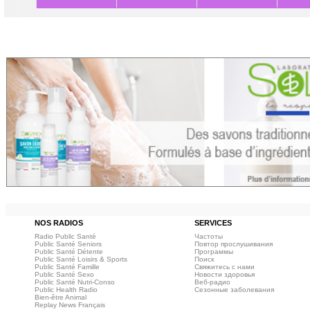
NOS RADIOS
SERVICES
Radio Public Santé
Частоты
Public Santé Seniors
Повтор прослушивания
Public Santé Détente
Программы
Public Santé Loisirs & Sports
Поиск
Public Santé Famille
Свяжитесь с нами
Public Santé Sexo
Новости здоровья
Public Santé Nutri-Conso
Веб‑радио
Public Health Radio
Сезонные заболевания
Bien-être Animal
Replay News Français