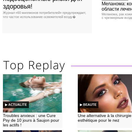
Меланома: ко
здоровья!
области лече
Журнал «60 миллионов потребителей» предупреждает,
Меланома, рак кожи
что частое использование освежителей возду�
с чрезмерным возд
▶ ACTUALITE
▶ BEAUTE
Troubles anxieux : une Cure
Une alternative à la chirurgie
Psy de 10 jours à Saujon pour
esthétique pour le nez
les actifs !