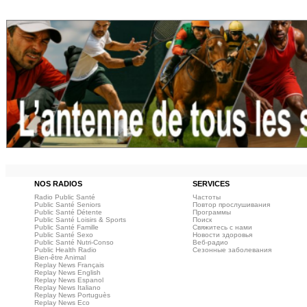
NOS RADIOS
SERVICES
Radio Public Santé
Частоты
Public Santé Seniors
Повтор прослушивания
Public Santé Détente
Программы
Public Santé Loisirs & Sports
Поиск
Public Santé Famille
Свяжитесь с нами
Public Santé Sexo
Новости здоровья
Public Santé Nutri-Conso
Веб‑радио
Public Health Radio
Сезонные заболевания
Bien-être Animal
Replay News Français
Replay News English
Replay News Espanol
Replay News Italiano
Replay News Portuguès
Replay News Eco