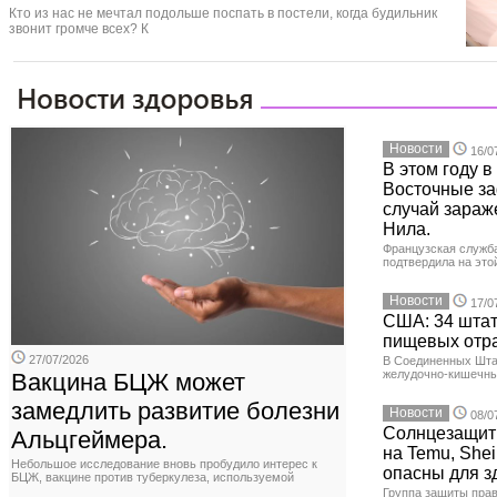
Кто из нас не мечтал подольше поспать в постели, когда будильник
звонит громче всех? К
Новости
16/0
В этом году 
Восточные з
случай зараж
Нила.
Французская служб
подтвердила на это
Новости
17/0
США: 34 штат
пищевых отр
27/07/2026
В Соединенных Шта
желудочно-кишечны
Вакцина БЦЖ может
замедлить развитие болезни
Новости
08/0
Солнцезащит
Альцгеймера.
на Temu, Shei
Небольшое исследование вновь пробудило интерес к
опасны для з
БЦЖ, вакцине против туберкулеза, используемой
Группа защиты прав