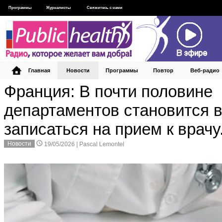
Программы
Журналисты
Свяжитесь с нами
Главная
Новости
Программы
Повтор
Веб‑радио
Франция: В почти половине
департаментов становится 
записаться на прием к врачу
Новости
19/05/2026 |
Pascal Lemontel