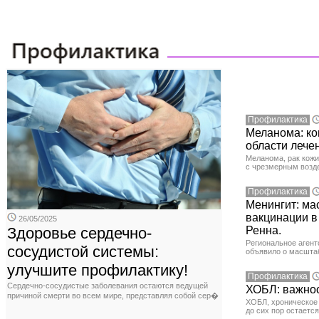
Профилактика
Меланома: ко
области лече
Меланома, рак кожи
с чрезмерным возд
Профилактика
Менингит: ма
вакцинации в
26/05/2025
Здоровье сердечно-
Ренна.
Региональное агент
сосудистой системы:
объявило о масшта
улучшите профилактику!
Профилактика
Сердечно-сосудистые заболевания остаются ведущей
ХОБЛ: важнос
причиной смерти во всем мире, представляя собой сер�
ХОБЛ, хроническое 
до сих пор остаетс