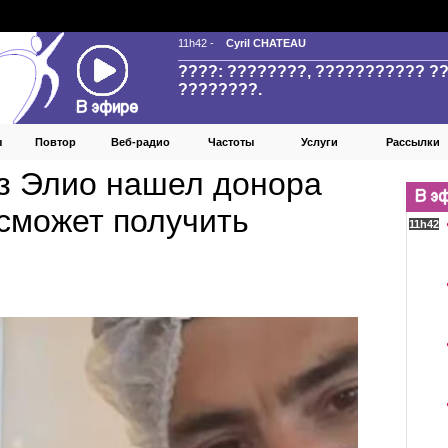
ы
Повтор
Веб‑радио
Частоты
Услуги
Рассылки
з Элио нашел донора
 сможет получить