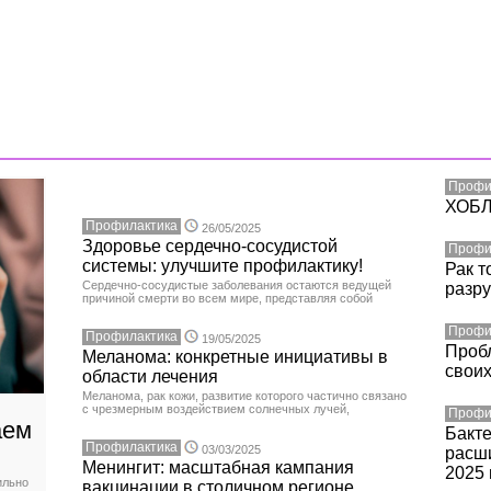
Профи
ХОБЛ:
Профилактика
26/05/2025
Здоровье сердечно-сосудистой
Профи
системы: улучшите профилактику!
Рак т
Сердечно-сосудистые заболевания остаются ведущей
разру
причиной смерти во всем мире, представляя собой
Профи
Профилактика
19/05/2025
Пробл
Меланома: конкретные инициативы в
своих
области лечения
Меланома, рак кожи, развитие которого частично связано
с чрезмерным воздействием солнечных лучей,
Профи
аем
Бакт
Профилактика
03/03/2025
расши
Менингит: масштабная кампания
2025 
ильно
вакцинации в столичном регионе