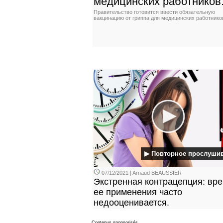
медицинских работников
Правительство готовится ввести обязательную
вакцинацию от гриппа для медицинских работнико
▶ Повторное прослуши
07/12/2021 | Arnaud BEAUSSIER
Экстренная контрацепция: вр
ее применения часто
недооценивается.
Contenus sponsorisés