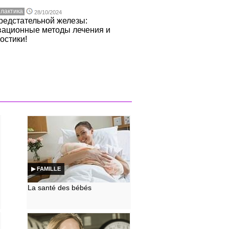
лактика
28/10/2024
редстательной железы:
вационные методы лечения и
остики!
▶ FAMILLE
La santé des bébés