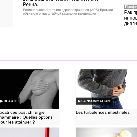
Ренна.
Профи
Региональное агентство здравоохранения (ARS) Бретани
Рак п
объявило о масштабной кампании вакцинации
инно
диагн
▶ BEAUTE
▶ CONSOMMATION
Cicatrices post chirurgie
Les turbulences intestinales
mammaire : Quelles options
pour les atténuer ?