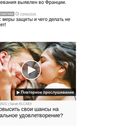
левания выявлен во Франции.
лактика
23/06/2026
 меры защиты и чего делать не
ет!
▶ Повторное прослушивание
2021 | Sarah ELCAIDI
повысить свои шансы на
уальное удовлетворение?