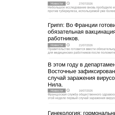
Новости
27/07/2026
Небольшое исследование вновь пробудило и
против туберкулеза, используемой уже более с
Грипп: Во Франции готов
обязательная вакцинаци
работников.
Новости
21/07/2026
Правительство готовится ввести обязательн
для медицинских работников после положител
В этом году в департаме
Восточные зафиксирован
случай заражения вирус
Нила.
Новости
16/07/2026
Французская служба общественного здравоо
этой неделе первый случай заражения вирусо
Гинекология: гормональн