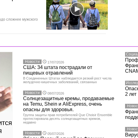
здо сложнее мужского
Социа
Проф
Новости
17/07/2026
Фран
США: 34 штата пострадали от
CNA
пищевых отравлений
В Соединенных Штатах наблюдается резкий рост числа
желудочно-кишечных заболеваний, связанных
Иссле
Опасн
Новости
08/07/2026
2 лет
Солнцезащитные кремы, продаваемые
на Temu, Shein и AliExpress, очень
Новос
опасны для здоровья.
Фран
Группа защиты прав потребителей Que Choisir Ensemble
подд
протестировала десять солнцезащитных кремов,
ится
недавно
я
Новос
Новости
05/07/2026
Вирус