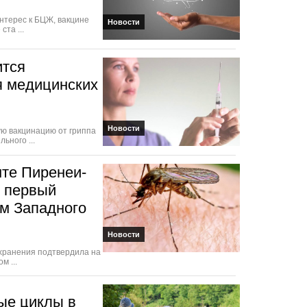
нтерес к БЦЖ, вакцине
Новости
та ...
ится
я медицинских
Новости
ую вакцинацию от гриппа
ьного ...
нте Пиренеи-
 первый
ом Западного
Новости
хранения подтвердила на
м ...
ые циклы в