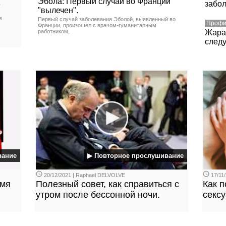
.
Эбола: Первый случай во Франции
забо
"вылечен".
в
Первый случай заболевания Эболой, выявленный во
Профи
Франции, произошел с врачом-гуманитарным
работником,
Жара:
следу
вание
▶ Повторное прослушивание
20/12/2021 | Raphael DELVOLVE
17/11/
емя
Полезный совет, как справиться с
Как 
утром после бессонной ночи.
секс