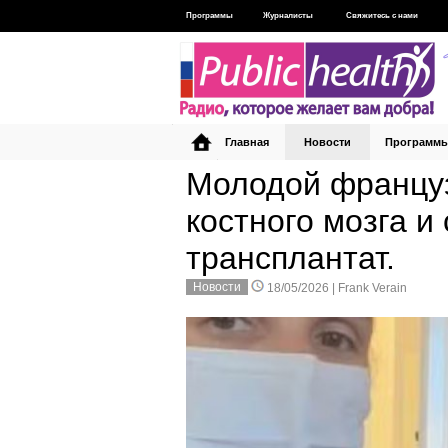
Программы
Журналисты
Свяжитесь с нами
Главная
Новости
Программ
Молодой францу
костного мозга и
трансплантат.
Новости
18/05/2026 |
Frank Verain