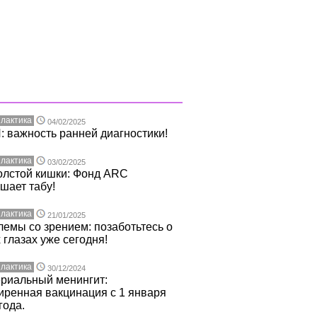
лактика
04/02/2025
 важность ранней диагностики!
лактика
03/02/2025
олстой кишки: Фонд ARC
шает табу!
лактика
21/01/2025
емы со зрением: позаботьтесь о
 глазах уже сегодня!
лактика
30/12/2024
ериальный менингит:
ренная вакцинация с 1 января
года.