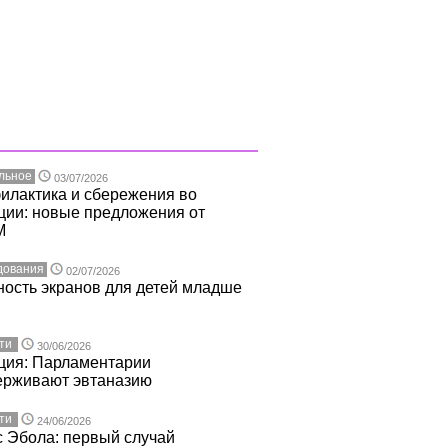
льное
03/07/2026
илактика и сбережения во
ции: новые предложения от
M
дования
02/07/2026
ость экранов для детей младше
ти
30/06/2026
ция: Парламентарии
ерживают эвтаназию
ти
24/06/2026
 Эбола: первый случай