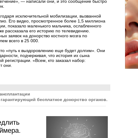
егчение», — написали они, и это сообщение быстро
к.
годаря исключительной мобилизации, вызванной
ио. Его видео, просмотренное более 1,5 миллиона
ии, показало маленького мальчика, ослабленного
же рассказала его историю по телевидению.
ых заявок на донорство костного мозга по
ем всего в 25 000.
то «путь к выздоровлению еще будет долгим». Они
рности, подчеркивая, что история их сына
й регистрации. «Всем, кто заказал набор:
т они.
рансплантации
 гарантирующий бесплатное донорство органов.
едлить
ймера.