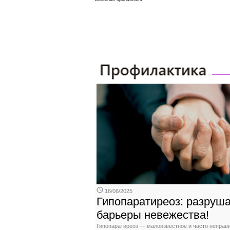
16/06/2025
Гипопаратиреоз: разруш
барьеры невежества!
Гипопаратиреоз — малоизвестное и часто неправ