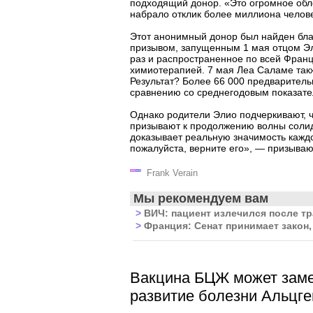
подходящий донор. «Это огромное обл
набрало отклик более миллиона челове
Этот анонимный донор был найден бла
призывом, запущенным 1 мая отцом Эл
раз и распространенное по всей Франц
химиотерапией. 7 мая Леа Саламе так
Результат? Более 66 000 предварительн
сравнению со среднегодовым показател
Однако родители Элио подчеркивают, ч
призывают к продолжению волны солида
доказывает реальную значимость каждо
пожалуйста, верните его», — призываю
Frank Verain
Мы рекомендуем вам
>
ВИЧ: пациент излечился после т
>
Франция: Сенат принимает закон,
Вакцина БЦЖ может зам
развитие болезни Альцге