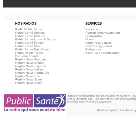
NOS RADIOS
SERVICES
Radio Public Santé
Частоты
Public Santé Seniors
Повтор прослушивания
Public Santé Détente
Программы
Public Santé Loisirs & Sports
Поиск
Public Santé Famille
Свяжитесь с нами
Public Santé Sexo
Новости здоровья
Public Santé Nutri-Conso
Веб‑радио
Public Health Radio
Сезонные заболевания
Bien-être Animal
Replay News Français
Replay News English
Replay News Espanol
Replay News Italiano
Replay News Portuguès
Replay News Eco
Replay News Sport
Replay News Story
Rights of reproduction and distribution reserved © Co
Strictly personal use. The user of the site acknowledg
in accept and respect its provisions.
Mentions légales
|
Conditions gé