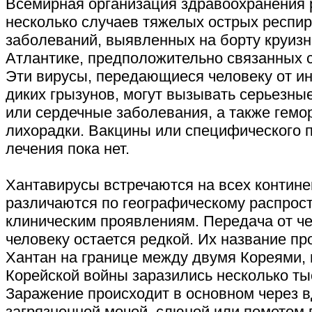
Всемирная организация здравоохранения 
несколько случаев тяжелых острых респи
заболеваний, выявленных на борту круизн
Атлантике, предположительно связанных с
Эти вирусы, передающиеся человеку от 
диких грызунов, могут вызывать серьезны
или сердечные заболевания, а также гемо
лихорадки. Вакцины или специфического 
лечения пока нет.
Хантавирусы встречаются на всех контине
различаются по географическому распрос
клиническим проявлениям. Передача от че
человеку остается редкой. Их название пр
Хантан на границе между двумя Кореями, 
Корейской войны заразились несколько ты
Заражение происходит в основном через 
загрязненной мочой, слюной или пометом 