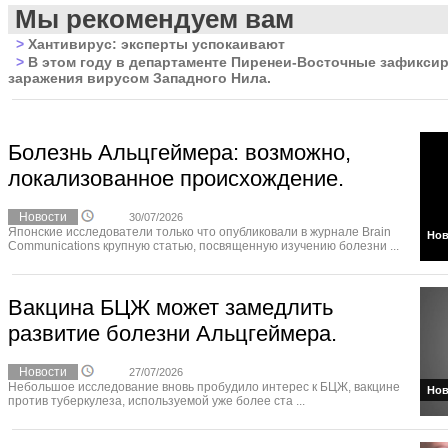
Мы рекомендуем вам
>
Хантивирус: эксперты успокаивают
>
В этом году в департаменте Пиренеи-Восточные зафикси
заражения вирусом Западного Нила.
Болезнь Альцгеймера: возможно,
локализованное происхождение.
Новости
30/07/2026
Японские исследователи только что опубликовали в журнале Brain
Нов
Communications крупную статью, посвященную изучению болезни ...
Вакцина БЦЖ может замедлить
развитие болезни Альцгеймера.
Новости
27/07/2026
Небольшое исследование вновь пробудило интерес к БЦЖ, вакцине
Нов
против туберкулеза, используемой уже более ста ...