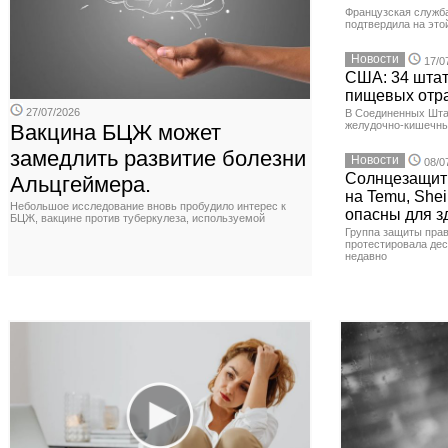
Французская служб
подтвердила на это
Новости
17/0
США: 34 штат
пищевых отр
27/07/2026
В Соединенных Шта
желудочно-кишечны
Вакцина БЦЖ может
замедлить развитие болезни
Новости
08/0
Солнцезащит
Альцгеймера.
на Temu, Shei
Небольшое исследование вновь пробудило интерес к
опасны для з
БЦЖ, вакцине против туберкулеза, используемой
Группа защиты прав
протестировала де
недавно