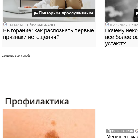
▶ Повторное прослушивание
11/06/2026 | Céline MAGNANO
05/05/2026 | Cél
Выгорание: как распознать первые
Почему нек
признаки истощения?
всё более ос
устают?
Contenus sponsorisés
Профилактика
Менингит: ма