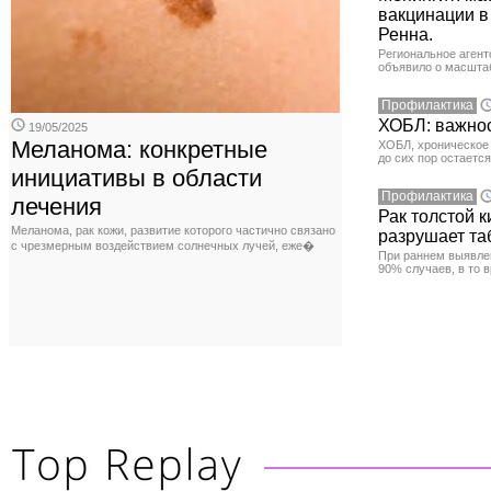
вакцинации в
Ренна.
Региональное агент
объявило о масшта
Профилактика
ХОБЛ: важнос
19/05/2025
Меланома: конкретные
ХОБЛ, хроническое 
до сих пор остаетс
инициативы в области
Профилактика
лечения
Рак толстой 
Меланома, рак кожи, развитие которого частично связано
разрушает та
с чрезмерным воздействием солнечных лучей, еже�
При раннем выявлен
90% случаев, в то 