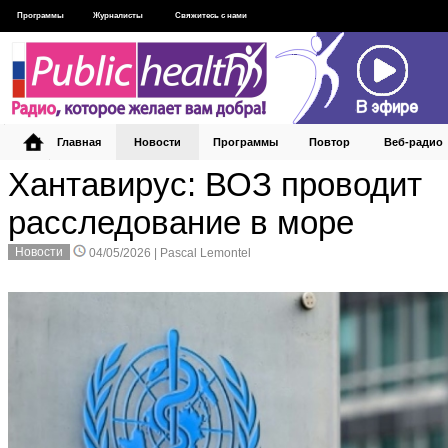
Программы
Журналисты
Свяжитесь с нами
Главная
Новости
Программы
Повтор
Веб‑радио
Хантавирус: ВОЗ проводит
расследование в море
Новости
04/05/2026 |
Pascal Lemontel