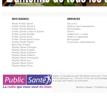
NOS RADIOS
SERVICES
Radio Public Santé
Частоты
Public Santé Seniors
Повтор прослушивания
Public Santé Détente
Программы
Public Santé Loisirs & Sports
Поиск
Public Santé Famille
Свяжитесь с нами
Public Santé Sexo
Новости здоровья
Public Santé Nutri-Conso
Веб‑радио
Public Health Radio
Сезонные заболевания
Bien-être Animal
Replay News Français
Replay News English
Replay News Espanol
Replay News Italiano
Replay News Portuguès
Replay News Eco
Replay News Sport
Replay News Story
Rights of reproduction and distribution reserved © Co
Strictly personal use. The user of the site acknowledg
in accept and respect its provisions.
Mentions légales
|
Conditions gé