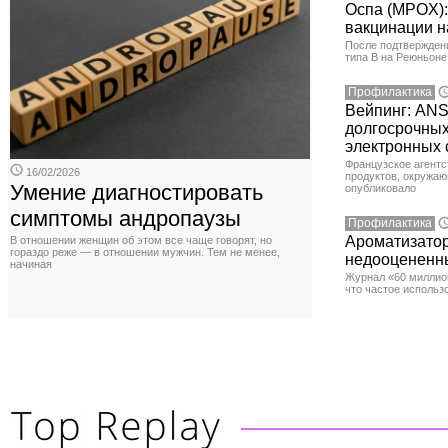
Оспа (MPOX):
вакцинации 
После подтверждени
типа B на Реюньоне
Профилактика
Вейпинг: AN
долгосрочных
электронных с
Французское агентс
16/02/2026
продуктов, окружаю
Умение диагностировать
опубликовало
симптомы андропаузы
Профилактика
Ароматизатор
В отношении женщин об этом все чаще говорят, но
гораздо реже — в отношении мужчин. Тем не менее,
недооцененны
начиная
Журнал «60 миллио
что частое использ