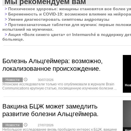
Мы рекомендуем вам
>
Психическое здоровье: женщины становятся все более 
>
Беременность и COVID-19: возможное влияние на нейрор
>
Умение диагностировать симптомы андропаузы
>
Противозачаточные таблетки для мужчин: первые полож
испытаний на мужчинах.
>
Акция «Волк синего цвета» от Intermarché в поддержку де
больнице.
Болезнь Альцгеймера: возможно,
локализованное происхождение.
Новости
30/07/2026
Японские исследователи только что опубликовали в журнале Brain
Нов
Communications крупную статью, посвященную изучению болезни ...
Вакцина БЦЖ может замедлить
развитие болезни Альцгеймера.
Новости
27/07/2026
Небольшое исследование вновь пробудило интерес к БЦЖ, вакцине
Нов