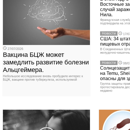
Восточные з
случай зараж
Нила.
Французская служб
подтвердила на это
Новости
17/0
США: 34 штат
пищевых отр
27/07/2026
В Соединенных Шта
желудочно-кишечны
Вакцина БЦЖ может
замедлить развитие болезни
Новости
08/0
Солнцезащит
Альцгеймера.
на Temu, Shei
Небольшое исследование вновь пробудило интерес к
опасны для з
БЦЖ, вакцине против туберкулеза, используемой
Группа защиты прав
протестировала де
недавно