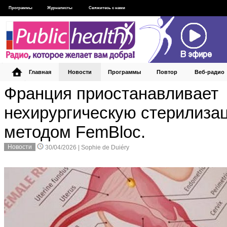
Программы
Журналисты
Свяжитесь с нами
Главная
Новости
Программы
Повтор
Веб‑радио
Франция приостанавливает
нехирургическую стерилиза
методом FemBloc.
Новости
30/04/2026 |
Sophie de Duiéry