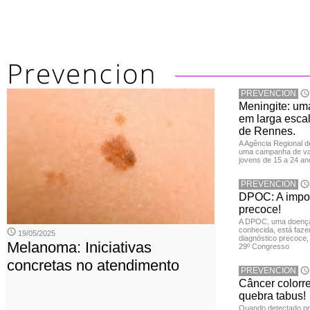
PREVENCION
Meningite: u
em larga escal
de Rennes.
A Agência Regional 
uma campanha de vac
jovens de 15 a 24 an
PREVENCION
DPOC: A impor
precoce!
A DPOC, uma doença 
conhecida, está faze
19/05/2025
diagnóstico precoce,
Melanoma: Iniciativas
29º Congresso
concretas no atendimento
PREVENCION
Câncer colorr
quebra tabus!
Quando detectado pr