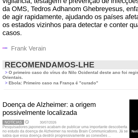
vigilância, testagem e prevenção de infecções
da OMS, Tedros Adhanom Ghebreyesus, enfat
de agir rapidamente, ajudando os países afe
os estados vizinhos para detectar e conter q
casos.
Frank Verain
RECOMENDAMOS-LHE
>
O primeiro caso do vírus do Nilo Ocidental deste ano foi reg
Orientais.
>
Ebola: Primeiro caso na França é "curado"
Doença de Alzheimer: a origem
possivelmente localizada
NOTÍCIAS
30/07/2026
Pesquisadores japoneses acabam de publicar uma importante descoberta
no estudo da doença de Alzheimer na revista Brain Communications. Já se
Not
sabia que essa doença destrói progressivamente as conexões ...