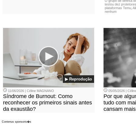
O grupo de defesa d
testou dez protetore
plataformas Temu, Al
nenhum
▶ Reprodução
11/06/2026 | Céline MAGNANO
05/05/2026 | Cél
Síndrome de Burnout: Como
Por que alg
reconhecer os primeiros sinais antes
tudo com mais
da exaustão?
cansam mais
Contenus sponsoris�s