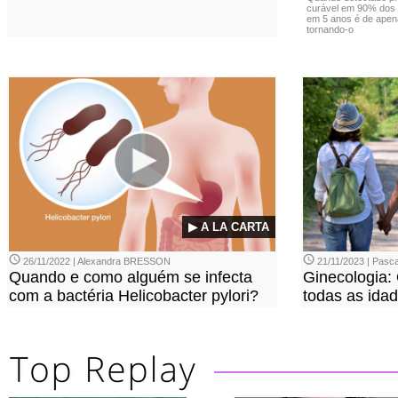
curável em 90% dos 
em 5 anos é de apen
tornando-o
▶ A LA CARTA
26/11/2022 | Alexandra BRESSON
21/11/2023 | Pasca
Quando e como alguém se infecta
Ginecologia:
com a bactéria Helicobacter pylori?
todas as ida