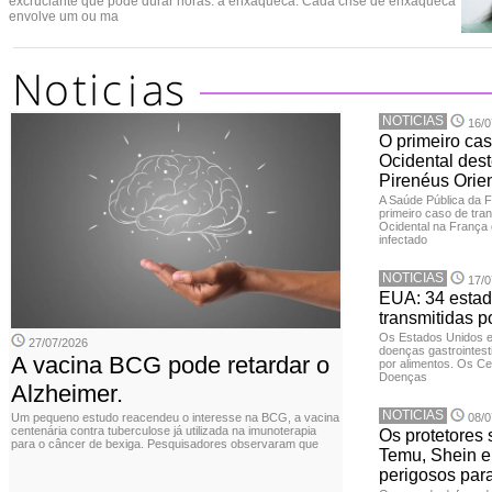
excruciante que pode durar horas: a enxaqueca. Cada crise de enxaqueca
envolve um ou ma
NOTICIAS
16/0
O primeiro cas
Ocidental dest
Pirenéus Orien
A Saúde Pública da 
primeiro caso de tran
Ocidental na França 
infectado
NOTICIAS
17/0
EUA: 34 estad
transmitidas p
Os Estados Unidos 
27/07/2026
doenças gastrointesti
A vacina BCG pode retardar o
por alimentos. Os Ce
Doenças
Alzheimer.
NOTICIAS
Um pequeno estudo reacendeu o interesse na BCG, a vacina
08/0
centenária contra tuberculose já utilizada na imunoterapia
Os protetores 
para o câncer de bexiga. Pesquisadores observaram que
Temu, Shein e
perigosos par