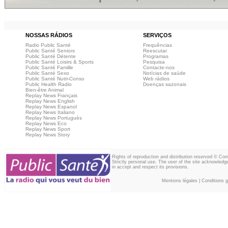
NOSSAS RÁDIOS
SERVIÇOS
Radio Public Santé
Frequências
Public Santé Seniors
Reescutar
Public Santé Détente
Programas
Public Santé Loisirs & Sports
Pesquisa
Public Santé Famille
Contacte-nos
Public Santé Sexo
Notícias de saúde
Public Santé Nutri-Conso
Web rádios
Public Health Radio
Doenças sazonais
Bien-être Animal
Replay News Français
Replay News English
Replay News Espanol
Replay News Italiano
Replay News Portuguès
Replay News Eco
Replay News Sport
Replay News Story
Rights of reproduction and distribution reserved © Co
Strictly personal use. The user of the site acknowledg
in accept and respect its provisions.
Mentions légales
|
Conditions gé