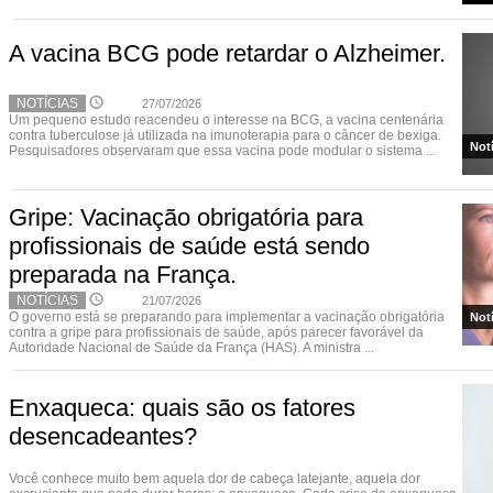
A vacina BCG pode retardar o Alzheimer.
NOTÍCIAS
27/07/2026
Um pequeno estudo reacendeu o interesse na BCG, a vacina centenária
contra tuberculose já utilizada na imunoterapia para o câncer de bexiga.
Not
Pesquisadores observaram que essa vacina pode modular o sistema ...
Gripe: Vacinação obrigatória para
profissionais de saúde está sendo
preparada na França.
NOTÍCIAS
21/07/2026
O governo está se preparando para implementar a vacinação obrigatória
Not
contra a gripe para profissionais de saúde, após parecer favorável da
Autoridade Nacional de Saúde da França (HAS). A ministra ...
Enxaqueca: quais são os fatores
desencadeantes?
Você conhece muito bem aquela dor de cabeça latejante, aquela dor