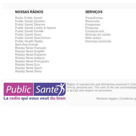
NOSSAS RÁDIOS
SERVIÇOS
Radio Public Santé
Frequências
Public Santé Seniors
Reescutar
Public Santé Détente
Programas
Public Santé Loisirs & Sports
Pesquisa
Public Santé Famille
Contacte-nos
Public Santé Sexo
Notícias de saúde
Public Santé Nutri-Conso
Web rádios
Public Health Radio
Doenças sazonais
Bien-être Animal
Replay News Français
Replay News English
Replay News Espanol
Replay News Italiano
Replay News Portuguès
Replay News Eco
Replay News Sport
Replay News Story
Rights of reproduction and distribution reserved © Co
Strictly personal use. The user of the site acknowledg
in accept and respect its provisions.
Mentions légales
|
Conditions gé