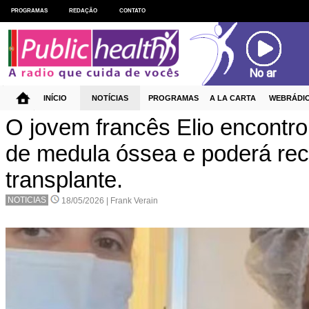
PROGRAMAS
REDAÇÃO
CONTATO
INÍCIO
NOTÍCIAS
PROGRAMAS
A LA CARTA
WEBRÁDI
O jovem francês Elio encontr
de medula óssea e poderá re
transplante.
NOTICIAS
18/05/2026 |
Frank Verain