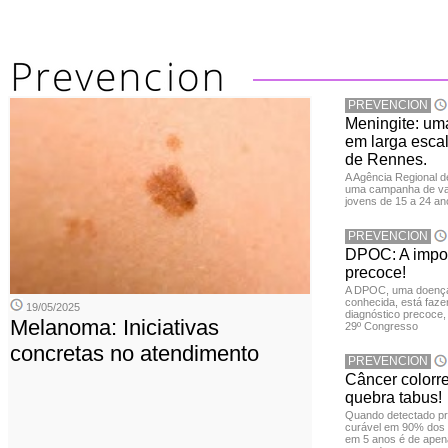
PREVENCION
Meningite: u
em larga escal
de Rennes.
A Agência Regional 
uma campanha de vac
jovens de 15 a 24 an
PREVENCION
DPOC: A impor
precoce!
A DPOC, uma doença 
conhecida, está faze
19/05/2025
diagnóstico precoce,
Melanoma: Iniciativas
29º Congresso
concretas no atendimento
PREVENCION
Câncer colorr
quebra tabus!
Quando detectado pr
curável em 90% dos 
em 5 anos é de apen