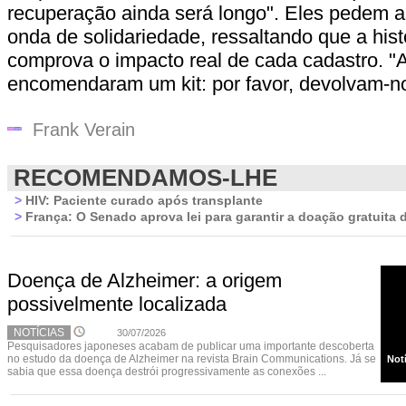
recuperação ainda será longo". Eles pedem a
onda de solidariedade, ressaltando que a histó
comprova o impacto real de cada cadastro. "
encomendaram um kit: por favor, devolvam-n
Frank Verain
RECOMENDAMOS-LHE
>
HIV: Paciente curado após transplante
>
França: O Senado aprova lei para garantir a doação gratuita 
Doença de Alzheimer: a origem
possivelmente localizada
NOTÍCIAS
30/07/2026
Pesquisadores japoneses acabam de publicar uma importante descoberta
no estudo da doença de Alzheimer na revista Brain Communications. Já se
Not
sabia que essa doença destrói progressivamente as conexões ...