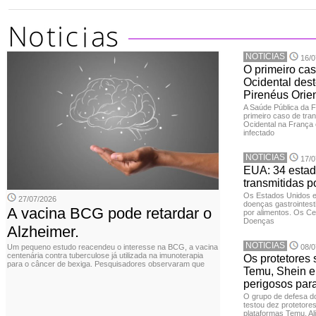
NOTICIAS
16/0
O primeiro cas
Ocidental dest
Pirenéus Orien
A Saúde Pública da 
primeiro caso de tran
Ocidental na França 
infectado
NOTICIAS
17/0
EUA: 34 estad
transmitidas p
Os Estados Unidos 
27/07/2026
doenças gastrointesti
A vacina BCG pode retardar o
por alimentos. Os Ce
Doenças
Alzheimer.
NOTICIAS
Um pequeno estudo reacendeu o interesse na BCG, a vacina
08/0
centenária contra tuberculose já utilizada na imunoterapia
Os protetores 
para o câncer de bexiga. Pesquisadores observaram que
Temu, Shein e
perigosos par
O grupo de defesa d
testou dez protetore
plataformas Temu, Al