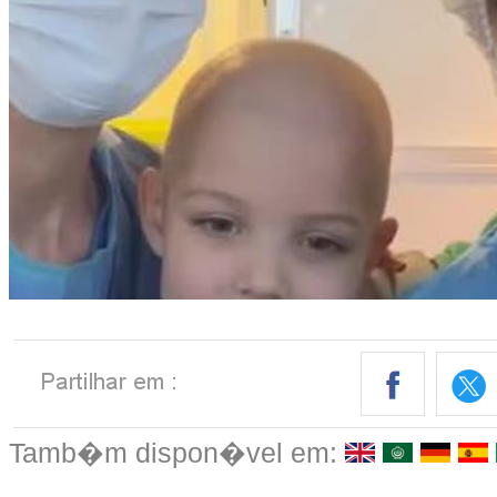
Tamb�m dispon�vel em: