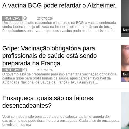
A vacina BCG pode retardar o Alzheimer.
NOTÍCIAS
27/07/2026
Um pequeno estudo reacendeu o interesse na BCG, a vacina centenária
contra tuberculose já utilizada na imunoterapia para o câncer de bexiga.
Not
Pesquisadores observaram que essa vacina pode modular o sistema ...
Gripe: Vacinação obrigatória para
profissionais de saúde está sendo
preparada na França.
NOTÍCIAS
21/07/2026
O governo está se preparando para implementar a vacinação obrigatória
Not
contra a gripe para profissionais de saúde, após parecer favorável da
Autoridade Nacional de Saúde da França (HAS). A ministra ...
Enxaqueca: quais são os fatores
desencadeantes?
Você conhece muito bem aquela dor de cabeça latejante, aquela dor
excruciante que pode durar horas: a enxaqueca. Cada crise de enxaqueca
envolve um ou ma