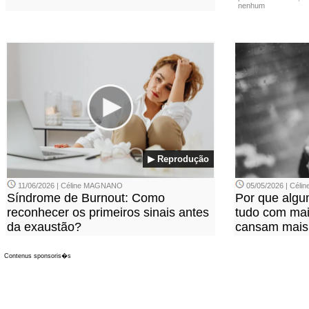
nenhum
▶ Reprodução
11/06/2026 | Céline MAGNANO
05/05/2026 | Cél
Síndrome de Burnout: Como
Por que alg
reconhecer os primeiros sinais antes
tudo com mais
da exaustão?
cansam mais
Contenus sponsoris�s