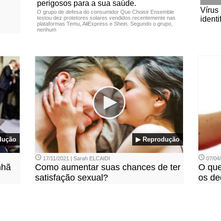
perigosos para a sua saúde.
Vírus
O grupo de defesa do consumidor Que Choisir Ensemble
testou dez protetores solares vendidos recentemente nas
ident
plataformas Temu, AliExpress e Shein. Segundo o grupo,
nenhum
dução
▶ Reprodução
17/11/2021 | Sarah ELCAIDI
07/04
nhã
Como aumentar suas chances de ter
O que
satisfação sexual?
os d