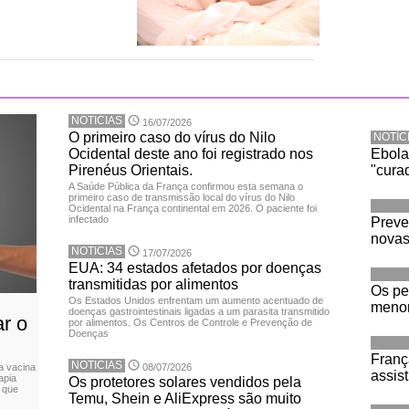
NOTICIAS
16/07/2026
O primeiro caso do vírus do Nilo
NOTÍC
Ocidental deste ano foi registrado nos
Ebola
Pirenéus Orientais.
"cura
A Saúde Pública da França confirmou esta semana o
primeiro caso de transmissão local do vírus do Nilo
Ocidental na França continental em 2026. O paciente foi
infectado
Preve
novas
NOTICIAS
17/07/2026
EUA: 34 estados afetados por doenças
transmitidas por alimentos
Os pe
Os Estados Unidos enfrentam um aumento acentuado de
menor
doenças gastrointestinais ligadas a um parasita transmitido
r o
por alimentos. Os Centros de Controle e Prevenção de
Doenças
Franç
NOTICIAS
a vacina
08/07/2026
assist
apia
Os protetores solares vendidos pela
 que
Temu, Shein e AliExpress são muito