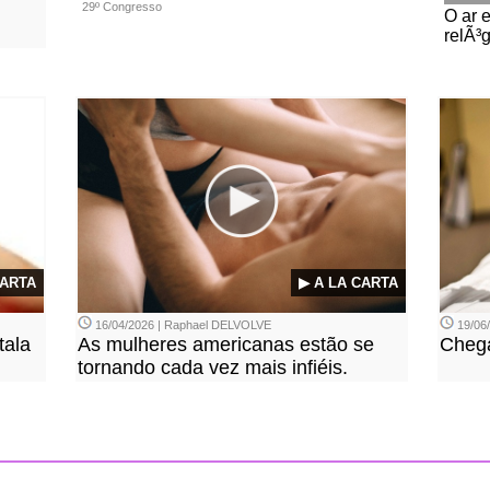
29º Congresso
O ar 
relÃ³
CARTA
▶ A LA CARTA
16/04/2026 | Raphael DELVOLVE
19/06/
tala
As mulheres americanas estão se
Chega
tornando cada vez mais infiéis.