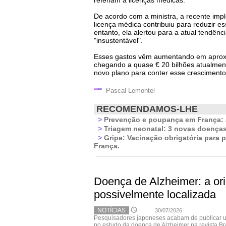
referiam a licenças médicas.
De acordo com a ministra, a recente im
licença médica contribuiu para reduzir e
entanto, ela alertou para a atual tendên
"insustentável".
Esses gastos vêm aumentando em aproxim
chegando a quase € 20 bilhões atualmen
novo plano para conter esse crescimento
Pascal Lemontel
RECOMENDAMOS-LHE
>
Prevenção e poupança em França:
>
Triagem neonatal: 3 novas doenças
>
Gripe: Vacinação obrigatória para 
França.
Doença de Alzheimer: a or
possivelmente localizada
NOTÍCIAS
30/07/2026
Pesquisadores japoneses acabam de publicar 
no estudo da doença de Alzheimer na revista B