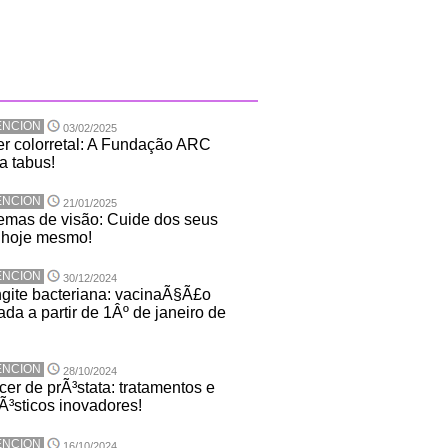
ENCION
03/02/2025
r colorretal: A Fundação ARC
a tabus!
ENCION
21/01/2025
emas de visão: Cuide dos seus
 hoje mesmo!
ENCION
30/12/2024
gite bacteriana: vacinaÃ§Ã£o
ada a partir de 1Âº de janeiro de
ENCION
28/10/2024
er de prÃ³stata: tratamentos e
Ã³sticos inovadores!
ENCION
16/10/2024