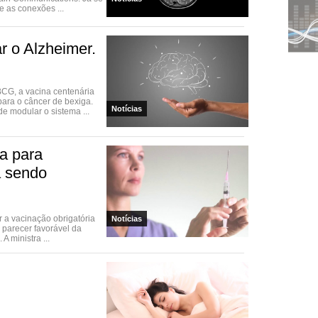
 as conexões ...
r o Alzheimer.
CG, a vacina centenária
para o câncer de bexiga.
Notícias
 modular o sistema ...
ia para
á sendo
 a vacinação obrigatória
Notícias
s parecer favorável da
 ministra ...