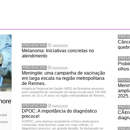
PREV
Cânce
PREVENCION
19/05/2025
quebr
Melanoma: Iniciativas concretas no
atendimento
PREV
Probl
PREVENCION
03/03/2025
olhos
Meningite: uma campanha de vacinação
em larga escala na região metropolitana
PREV
de Rennes.
Menin
A Agência Regional de Saúde (ARS) da Bretanha anunciou
ampli
uma campanha de vacinação em larga escala para 100.000
2025.
jovens de 15 a 24 anos na região metropolitana de Rennes,
hore
PREVENCION
04/02/2025
PREV
DPOC: A importância do diagnóstico
CÃ¢nc
cipal
precoce!
diagn
A DPOC, uma doença respiratória crônica ainda pouco
rmante
conhecida, está fazendo cada vez mais vítimas. O
diagnóstico precoce, um grande desafio, foi destacado no
PREV