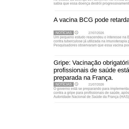
sabia que essa doença destrói progressivamente
A vacina BCG pode retarda
NOTÍCIAS
27/07/2026
Um pequeno estudo reacendeu o interesse na B
contra tuberculose já utilizada na imunoterapia 
Pesquisadores observaram que essa vacina pode
Gripe: Vacinação obrigatór
profissionais de saúde est
preparada na França.
NOTÍCIAS
21/07/2026
O governo está se preparando para implementar
contra a gripe para profissionais de saúde, apó
Autoridade Nacional de Saúde da França (HAS). A