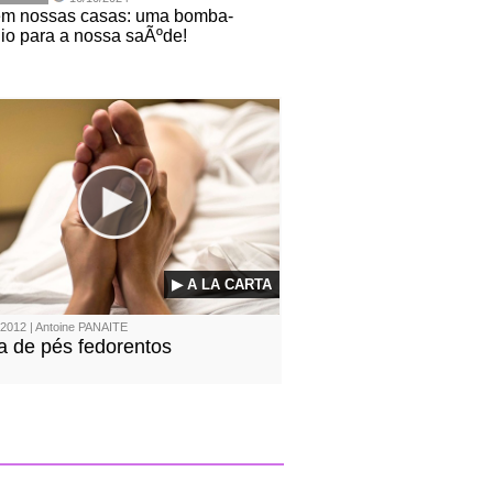
em nossas casas: uma bomba-
gio para a nossa saÃºde!
▶ A LA CARTA
2012 | Antoine PANAITE
 de pés fedorentos