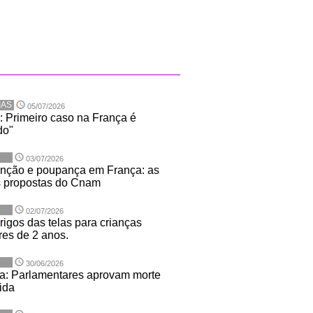
IAS
05/07/2026
: Primeiro caso na França é
do"
03/07/2026
nção e poupança em França: as
 propostas do Cnam
02/07/2026
rigos das telas para crianças
es de 2 anos.
30/06/2026
a: Parlamentares aprovam morte
ida