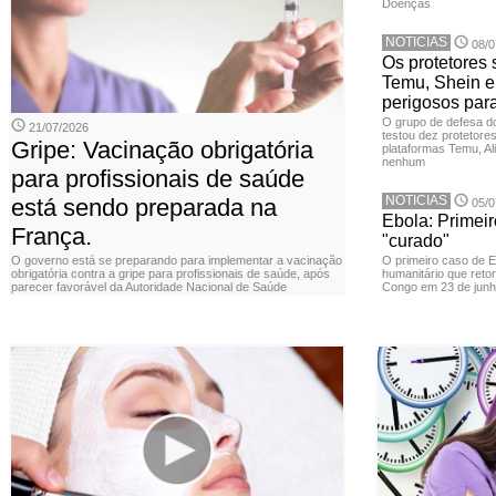
Doenças
NOTICIAS
08/0
Os protetores 
Temu, Shein e
perigosos par
O grupo de defesa d
21/07/2026
testou dez protetore
Gripe: Vacinação obrigatória
plataformas Temu, Al
nenhum
para profissionais de saúde
NOTICIAS
está sendo preparada na
05/0
Ebola: Primei
França.
"curado"
O governo está se preparando para implementar a vacinação
O primeiro caso de 
obrigatória contra a gripe para profissionais de saúde, após
humanitário que reto
parecer favorável da Autoridade Nacional de Saúde
Congo em 23 de junh