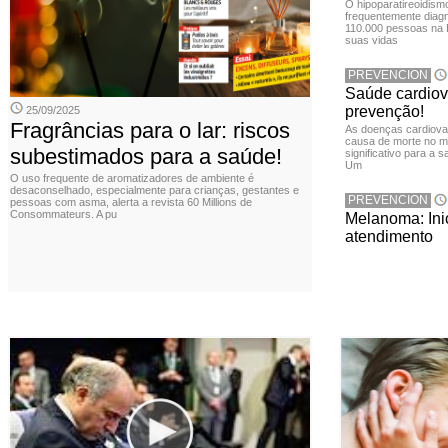
O hipoparatireoidis
frequentemente diagn
110.000 pessoas na 
suas vidas
PREVENCION
Saúde cardiov
prevenção!
25/09/2025
Fragrâncias para o lar: riscos
As doenças cardiovas
causa de morte no m
subestimados para a saúde!
significativo para a 
Um
O uso frequente de aromatizadores de ambiente é
desaconselhado, especialmente para crianças, gestantes e
PREVENCION
pessoas com asma, alerta a revista 60 Millions de
Consommateurs. A pu
Melanoma: Inic
atendimento