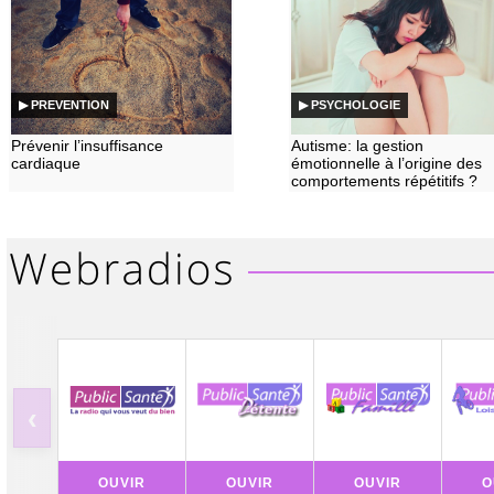
▶ PREVENTION
▶ PSYCHOLOGIE
Prévenir l’insuffisance
Autisme: la gestion
cardiaque
émotionnelle à l’origine des
comportements répétitifs ?
‹
OUVIR
OUVIR
OUVIR
O