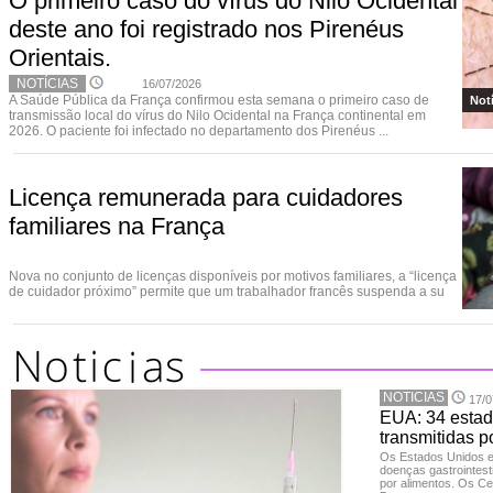
O primeiro caso do vírus do Nilo Ocidental
deste ano foi registrado nos Pirenéus
Orientais.
NOTÍCIAS
16/07/2026
A Saúde Pública da França confirmou esta semana o primeiro caso de
Not
transmissão local do vírus do Nilo Ocidental na França continental em
2026. O paciente foi infectado no departamento dos Pirenéus ...
Licença remunerada para cuidadores
familiares na França
Nova no conjunto de licenças disponíveis por motivos familiares, a “licença
de cuidador próximo” permite que um trabalhador francês suspenda a su
NOTICIAS
17/0
EUA: 34 estad
transmitidas p
Os Estados Unidos 
doenças gastrointesti
por alimentos. Os Ce