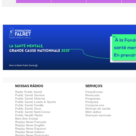
NOSSAS RÁDIOS
SERVIÇOS
Radio Public Santé
Frequências
Public Santé Seniors
Reescutar
Public Santé Détente
Programas
Public Santé Loisirs & Sports
Pesquisa
Public Santé Famille
Contacte-nos
Public Santé Sexo
Notícias de saúde
Public Santé Nutri-Conso
Web rádios
Public Health Radio
Doenças sazonais
Bien-être Animal
Replay News Français
Replay News English
Replay News Espanol
Replay News Italiano
Replay News Portuguès