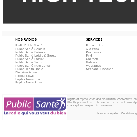
NOS RADIOS
SERVICES
Radio Public Santé
Frecuencias
Public Santé Seniors
A la carta
Public Santé Détente
Programas
Public Santé Loisirs & Sports
Find
Public Santé Famille
Contacto
Public Santé Sexo
Noticias
Public Santé Nutri-Conso
Webradios
Public Health Radio
Seasonal Diseases
Bien-être Animal
Replay News
Replay News Eco
Replay News Story
Rights of reproduction and distribution reserved © Co
Strictly personal use. The user of the site acknowledg
in accept and respect its provisions.
Mentions légales
|
Conditions gé