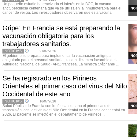
Un pequeño estudio ha reavivado el interés en la BCG, la vacuna
antituberculosa centenaria que ya se utiliza en la inmunoterapia para el
NOT
cáncer de vejiga. Los investigadores observaron que esta vacuna ...
Gripe: En Francia se está preparando la
vacunación obligatoria para los
trabajadores sanitarios.
NOTICIAS
21/07/2026
El gobierno se prepara para implementar la vacunación antigripal
NOT
obligatoria para el personal sanitario, tras un dictamen favorable de la
Autoridad Nacional de Salud (ANS) francesa. La ministra Stéphanie ...
Se ha registrado en los Pirineos
Orientales el primer caso del virus del Nilo
Occidental de este año.
NOTICIAS
16/07/2026
Salud Pública de Francia confirmó esta semana el primer caso de
NOT
transmisión local del virus del Nilo Occidental en la Francia continental en
2026. El paciente se infectó en el departamento de Pirineos ...