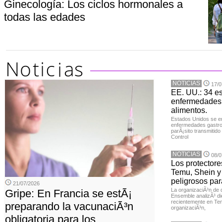
Ginecología: Los ciclos hormonales a
todas las edades
NOTICIAS
17/0
EE. UU.: 34 e
enfermedades 
alimentos.
Estados Unidos se en
enfermedades gastroi
parÃ¡sito transmitido
Control
NOTICIAS
08/0
Los protector
Temu, Shein y
peligrosos par
21/07/2026
La organizaciÃ³n de 
Gripe: En Francia se estÃ¡
Ensemble analizÃ³ di
recientemente en Tem
preparando la vacunaciÃ³n
organizaciÃ³n,
obligatoria para los