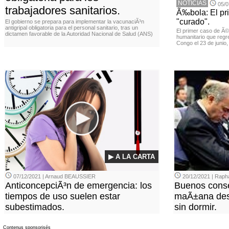
NOTICIAS
05/0
trabajadores sanitarios.
Ã‰bola: El pr
"curado".
El gobierno se prepara para implementar la vacunaciÃ³n
antigripal obligatoria para el personal sanitario, tras un
El primer caso de Ã
dictamen favorable de la Autoridad Nacional de Salud (ANS)
humanitario que regr
Congo el 23 de junio
▶ A LA CARTA
07/12/2021 | Arnaud BEAUSSIER
20/12/2021 | Rap
AnticoncepciÃ³n de emergencia: los
Buenos conse
tiempos de uso suelen estar
maÃ±ana des
subestimados.
sin dormir.
Contenus sponsorisés