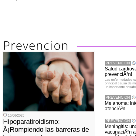
PREVENCION
Salud cardiov
prevenciÃ³n!
Las enfermedades ca
principal causa de m
un importante desafÃ­
PREVENCION
Melanoma: Inic
atenciÃ³n
16/06/2025
Hipoparatiroidismo:
PREVENCION
Meningitis: u
Â¡Rompiendo las barreras de
vacunaciÃ³n a 