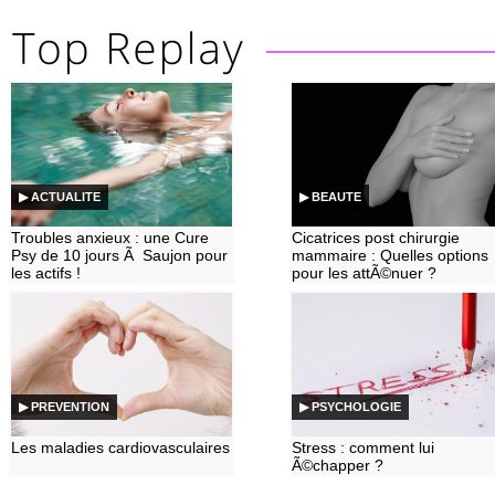
▶ ACTUALITE
▶ BEAUTE
Troubles anxieux : une Cure
Cicatrices post chirurgie
Psy de 10 jours Ã Saujon pour
mammaire : Quelles options
les actifs !
pour les attÃ©nuer ?
▶ PREVENTION
▶ PSYCHOLOGIE
Les maladies cardiovasculaires
Stress : comment lui
Ã©chapper ?