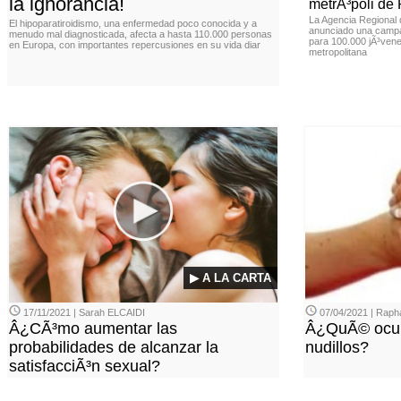
la ignorancia!
metrÃ³poli de
La Agencia Regional
El hipoparatiroidismo, una enfermedad poco conocida y a
anunciado una campa
menudo mal diagnosticada, afecta a hasta 110.000 personas
para 100.000 jÃ³vene
en Europa, con importantes repercusiones en su vida diar
metropolitana
▶ A LA CARTA
17/11/2021 | Sarah ELCAIDI
07/04/2021 | Rap
Â¿CÃ³mo aumentar las
Â¿QuÃ© ocurr
probabilidades de alcanzar la
nudillos?
satisfacciÃ³n sexual?