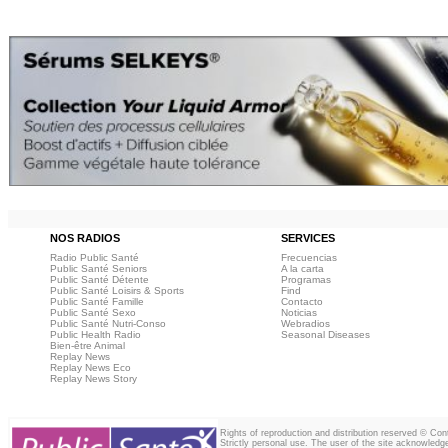
NOS RADIOS
SERVICES
Radio Public Santé
Frecuencias
Public Santé Seniors
A la carta
Public Santé Détente
Programas
Public Santé Loisirs & Sports
Find
Public Santé Famille
Contacto
Public Santé Sexo
Noticias
Public Santé Nutri-Conso
Webradios
Public Health Radio
Seasonal Diseases
Bien-être Animal
Replay News
Replay News Eco
Replay News Story
Rights of reproduction and distribution reserved © Co
Strictly personal use. The user of the site acknowledg