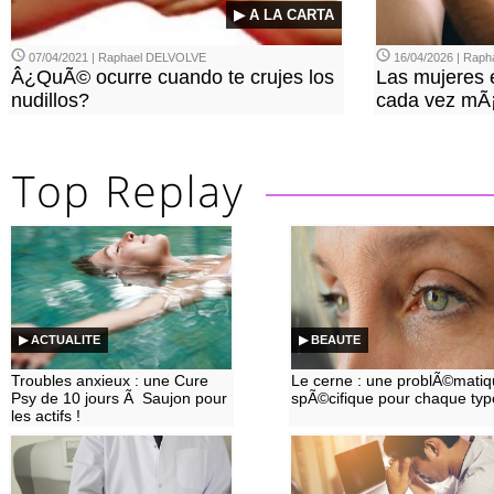
▶ A LA CARTA
07/04/2021 | Raphael DELVOLVE
16/04/2026 | Rap
Â¿QuÃ© ocurre cuando te crujes los
Las mujeres 
nudillos?
cada vez mÃ¡s
▶ ACTUALITE
▶ BEAUTE
Troubles anxieux : une Cure
Le cerne : une problÃ©mati
Psy de 10 jours Ã Saujon pour
spÃ©cifique pour chaque typ
les actifs !