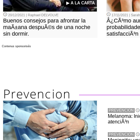
▶ A LA CARTA
20/12/2021 | Raphael DELVOLVE
17/11/2021 | Sara
Buenos consejos para afrontar la
Â¿CÃ³mo aum
maÃ±ana despuÃ©s de una noche
probabilidade
sin dormir.
satisfacciÃ³n
Contenus sponsorisés
PREVENCION
Melanoma: Inic
atenciÃ³n
PREVENCION