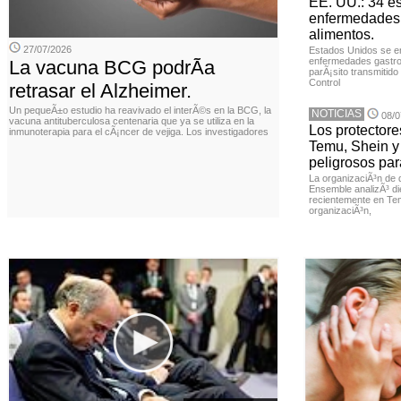
EE. UU.: 34 e
enfermedades 
alimentos.
27/07/2026
Estados Unidos se en
enfermedades gastroi
La vacuna BCG podrÃ­a
parÃ¡sito transmitido
Control
retrasar el Alzheimer.
Un pequeÃ±o estudio ha reavivado el interÃ©s en la BCG, la
NOTICIAS
08/0
vacuna antituberculosa centenaria que ya se utiliza en la
Los protector
inmunoterapia para el cÃ¡ncer de vejiga. Los investigadores
Temu, Shein y
peligrosos par
La organizaciÃ³n de 
Ensemble analizÃ³ di
recientemente en Tem
organizaciÃ³n,