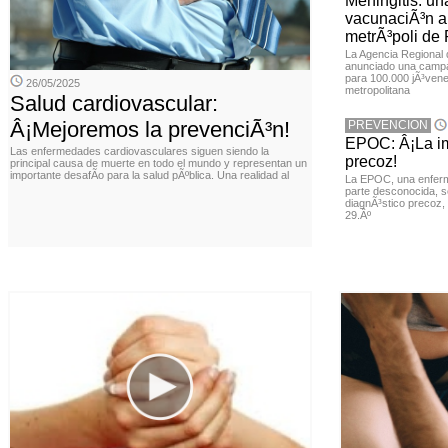
Meningitis: u
vacunaciÃ³n a 
metrÃ³poli de
La Agencia Regional
anunciado una campa
para 100.000 jÃ³vene
26/05/2025
metropolitana
Salud cardiovascular:
Â¡Mejoremos la prevenciÃ³n!
PREVENCION
EPOC: Â¡La im
Las enfermedades cardiovasculares siguen siendo la
precoz!
principal causa de muerte en todo el mundo y representan un
importante desafÃ­o para la salud pÃºblica. Una realidad al
La EPOC, una enferm
parte desconocida, s
diagnÃ³stico precoz, 
29.Âº