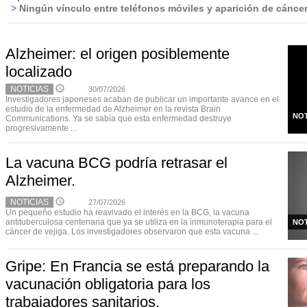
>
Ningún vínculo entre teléfonos móviles y aparición de cáncer
Alzheimer: el origen posiblemente
localizado
NOTICIAS
30/07/2026
Investigadores japoneses acaban de publicar un importante avance en el
estudio de la enfermedad de Alzheimer en la revista Brain
NOT
Communications. Ya se sabía que esta enfermedad destruye
progresivamente ...
La vacuna BCG podría retrasar el
Alzheimer.
NOTICIAS
27/07/2026
Un pequeño estudio ha reavivado el interés en la BCG, la vacuna
antituberculosa centenaria que ya se utiliza en la inmunoterapia para el
NOT
cáncer de vejiga. Los investigadores observaron que esta vacuna ...
Gripe: En Francia se está preparando la
vacunación obligatoria para los
trabajadores sanitarios.