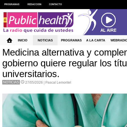
PROGRAMAS
REDACCION
CONTACTO
INICIO
NOTICIAS
PROGRAMAS
A LA CARTA
WEBRADI
Medicina alternativa y complem
gobierno quiere regular los tít
universitarios.
NOTICIAS
27/05/2026 |
Pascal Lemontel