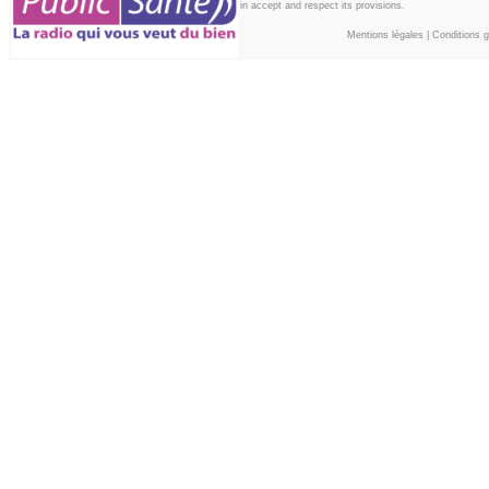
in accept and respect its provisions.
Mentions légales
|
Conditions gé