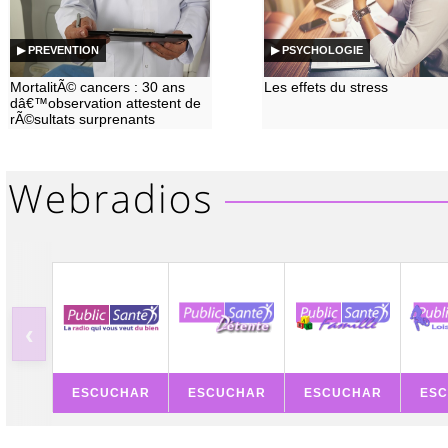
▶ PREVENTION
▶ PSYCHOLOGIE
MortalitÃ© cancers : 30 ans
Les effets du stress
dâ€™observation attestent de
rÃ©sultats surprenants
‹
ESCUCHAR
ESCUCHAR
ESCUCHAR
ES