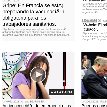
21/07/2026
La organizaciÃ³n de 
Gripe: En Francia se estÃ¡
Ensemble analizÃ³ di
recientemente en Tem
preparando la vacunaciÃ³n
organizaciÃ³n,
obligatoria para los
NOTICIAS
05/0
trabajadores sanitarios.
Ã‰bola: El pr
"curado".
El gobierno se prepara para implementar la vacunaciÃ³n
antigripal obligatoria para el personal sanitario, tras un
El primer caso de Ã
dictamen favorable de la Autoridad Nacional de Salud (ANS)
humanitario que regr
Congo el 23 de junio
▶ A LA CARTA
07/12/2021 | Arnaud BEAUSSIER
20/12/2021 | Rap
AnticoncepciÃ³n de emergencia: los
Buenos conse