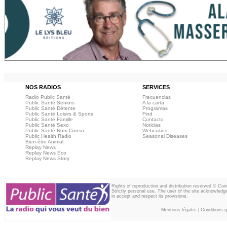
NOS RADIOS
SERVICES
Radio Public Santé
Frecuencias
Public Santé Seniors
A la carta
Public Santé Détente
Programas
Public Santé Loisirs & Sports
Find
Public Santé Famille
Contacto
Public Santé Sexo
Noticias
Public Santé Nutri-Conso
Webradios
Public Health Radio
Seasonal Diseases
Bien-être Animal
Replay News
Replay News Eco
Replay News Story
Rights of reproduction and distribution reserved © Co
Strictly personal use. The user of the site acknowledg
in accept and respect its provisions.
Mentions légales
|
Conditions gé