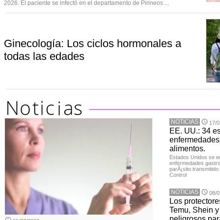
2026. El paciente se infectó en el departamento de Pirineos ...
Ginecología: Los ciclos hormonales a
todas las edades
NOTICIAS
17/0
EE. UU.: 34 e
enfermedades 
alimentos.
Estados Unidos se en
enfermedades gastroi
parÃ¡sito transmitido
Control
NOTICIAS
08/0
Los protector
Temu, Shein y
peligrosos par