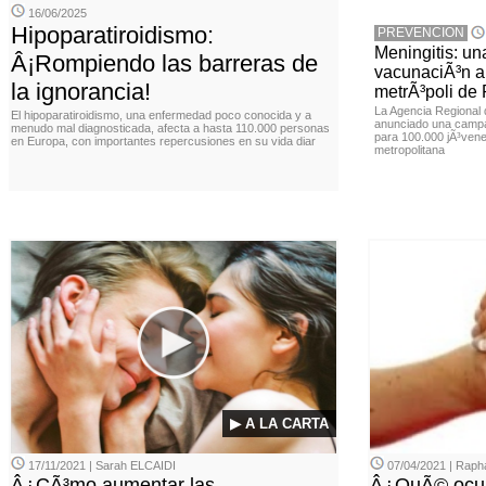
16/06/2025
Hipoparatiroidismo:
PREVENCION
Meningitis: u
Â¡Rompiendo las barreras de
vacunaciÃ³n a 
la ignorancia!
metrÃ³poli de
La Agencia Regional
El hipoparatiroidismo, una enfermedad poco conocida y a
anunciado una campa
menudo mal diagnosticada, afecta a hasta 110.000 personas
para 100.000 jÃ³vene
en Europa, con importantes repercusiones en su vida diar
metropolitana
▶ A LA CARTA
17/11/2021 | Sarah ELCAIDI
07/04/2021 | Rap
Â¿CÃ³mo aumentar las
Â¿QuÃ© ocurr