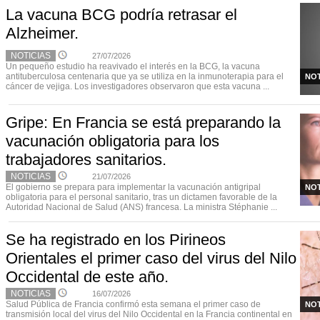
La vacuna BCG podría retrasar el
Alzheimer.
NOTICIAS
27/07/2026
Un pequeño estudio ha reavivado el interés en la BCG, la vacuna
antituberculosa centenaria que ya se utiliza en la inmunoterapia para el
NOT
cáncer de vejiga. Los investigadores observaron que esta vacuna ...
Gripe: En Francia se está preparando la
vacunación obligatoria para los
trabajadores sanitarios.
NOTICIAS
21/07/2026
El gobierno se prepara para implementar la vacunación antigripal
NOT
obligatoria para el personal sanitario, tras un dictamen favorable de la
Autoridad Nacional de Salud (ANS) francesa. La ministra Stéphanie ...
Se ha registrado en los Pirineos
Orientales el primer caso del virus del Nilo
Occidental de este año.
NOTICIAS
16/07/2026
Salud Pública de Francia confirmó esta semana el primer caso de
NOT
transmisión local del virus del Nilo Occidental en la Francia continental en