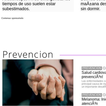
tiempos de uso suelen estar
maÃ±ana des
subestimados.
sin dormir.
Contenus sponsorisés
PREVENCION
Salud cardiov
prevenciÃ³n!
Las enfermedades ca
principal causa de m
un importante desafÃ­
PREVENCION
Melanoma: Inic
atenciÃ³n