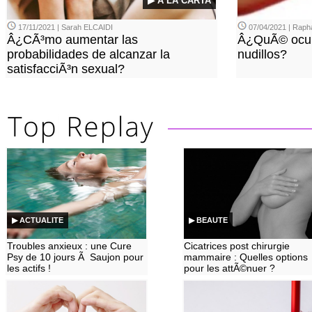
▶ A LA CARTA
17/11/2021 | Sarah ELCAIDI
07/04/2021 | Rap
Â¿CÃ³mo aumentar las
Â¿QuÃ© ocurr
probabilidades de alcanzar la
nudillos?
satisfacciÃ³n sexual?
▶ ACTUALITE
▶ BEAUTE
Troubles anxieux : une Cure
Cicatrices post chirurgie
Psy de 10 jours Ã Saujon pour
mammaire : Quelles options
les actifs !
pour les attÃ©nuer ?