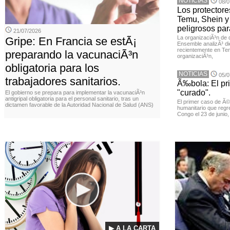
NOTICIAS
08/0
Los protector
Temu, Shein y
peligrosos par
21/07/2026
La organizaciÃ³n de 
Gripe: En Francia se estÃ¡
Ensemble analizÃ³ di
recientemente en Tem
preparando la vacunaciÃ³n
organizaciÃ³n,
obligatoria para los
NOTICIAS
05/0
trabajadores sanitarios.
Ã‰bola: El pr
"curado".
El gobierno se prepara para implementar la vacunaciÃ³n
antigripal obligatoria para el personal sanitario, tras un
El primer caso de Ã
dictamen favorable de la Autoridad Nacional de Salud (ANS)
humanitario que regr
Congo el 23 de junio
▶ A LA CARTA