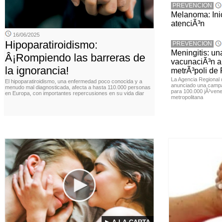
PREVENCION
Melanoma: Inic
atenciÃ³n
16/06/2025
Hipoparatiroidismo:
PREVENCION
Meningitis: u
Â¡Rompiendo las barreras de
vacunaciÃ³n a 
la ignorancia!
metrÃ³poli de
La Agencia Regional
El hipoparatiroidismo, una enfermedad poco conocida y a
anunciado una campa
menudo mal diagnosticada, afecta a hasta 110.000 personas
para 100.000 jÃ³vene
en Europa, con importantes repercusiones en su vida diar
metropolitana