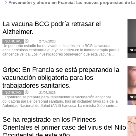
>
Prevención y ahorro en Francia: las nuevas propuestas de l
La vacuna BCG podría retrasar el
Alzheimer.
NOTICIAS
27/07/2026
Un pequeño estudio ha reavivado el interés en la BCG, la vacuna
antituberculosa centenaria que ya se utiliza en la inmunoterapia para el
NOT
cáncer de vejiga. Los investigadores observaron que esta vacuna ...
Gripe: En Francia se está preparando la
vacunación obligatoria para los
trabajadores sanitarios.
NOTICIAS
21/07/2026
El gobierno se prepara para implementar la vacunación antigripal
NOT
obligatoria para el personal sanitario, tras un dictamen favorable de la
Autoridad Nacional de Salud (ANS) francesa. La ministra Stéphanie ...
Se ha registrado en los Pirineos
Orientales el primer caso del virus del Nilo
Occidental de este año.