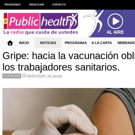
PROGRAMAS
REDACCION
CONTACTO
INICIO
NOTICIAS
PROGRAMAS
A LA CARTA
WEBRADI
Gripe: hacia la vacunación obl
los trabajadores sanitarios.
NOTICIAS
06/05/2026 |
M.Jacob