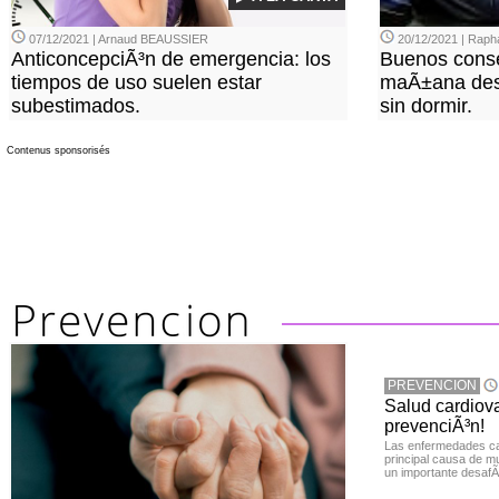
07/12/2021 | Arnaud BEAUSSIER
20/12/2021 | Rap
AnticoncepciÃ³n de emergencia: los
Buenos conse
tiempos de uso suelen estar
maÃ±ana des
subestimados.
sin dormir.
Contenus sponsorisés
PREVENCION
Salud cardiov
prevenciÃ³n!
Las enfermedades ca
principal causa de m
un importante desafÃ­