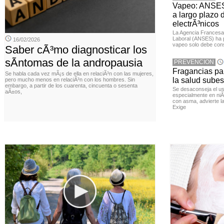
Vapeo: ANSES 
a largo plazo d
electrÃ³nicos
La Agencia Francesa 
Laboral (ANSES) ha p
16/02/2026
vapeo solo debe con
Saber cÃ³mo diagnosticar los
sÃ­ntomas de la andropausia
PREVENCION
Fragancias par
Se habla cada vez mÃ¡s de ella en relaciÃ³n con las mujeres,
la salud sube
pero mucho menos en relaciÃ³n con los hombres. Sin
embargo, a partir de los cuarenta, cincuenta o sesenta
Se desaconseja el us
aÃ±os,
especialmente en ni
con asma, advierte l
Exige