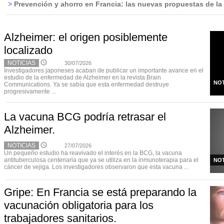
>
Prevención y ahorro en Francia: las nuevas propuestas de l
Alzheimer: el origen posiblemente
localizado
NOTICIAS
30/07/2026
Investigadores japoneses acaban de publicar un importante avance en el
estudio de la enfermedad de Alzheimer en la revista Brain
NOT
Communications. Ya se sabía que esta enfermedad destruye
progresivamente ...
La vacuna BCG podría retrasar el
Alzheimer.
NOTICIAS
27/07/2026
Un pequeño estudio ha reavivado el interés en la BCG, la vacuna
antituberculosa centenaria que ya se utiliza en la inmunoterapia para el
NOT
cáncer de vejiga. Los investigadores observaron que esta vacuna ...
Gripe: En Francia se está preparando la
vacunación obligatoria para los
trabajadores sanitarios.