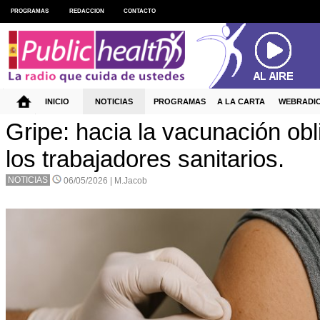
PROGRAMAS
REDACCION
CONTACTO
INICIO
NOTICIAS
PROGRAMAS
A LA CARTA
WEBRADI
Gripe: hacia la vacunación obl
los trabajadores sanitarios.
NOTICIAS
06/05/2026 |
M.Jacob