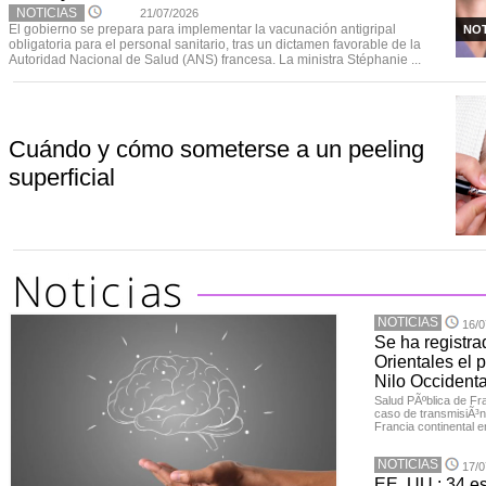
NOTICIAS
21/07/2026
El gobierno se prepara para implementar la vacunación antigripal
NOT
obligatoria para el personal sanitario, tras un dictamen favorable de la
Autoridad Nacional de Salud (ANS) francesa. La ministra Stéphanie ...
Cuándo y cómo someterse a un peeling
superficial
NOTICIAS
16/0
Se ha registra
Orientales el p
Nilo Occidenta
Salud PÃºblica de Fr
caso de transmisiÃ³n 
Francia continental e
NOTICIAS
17/0
EE. UU.: 34 e