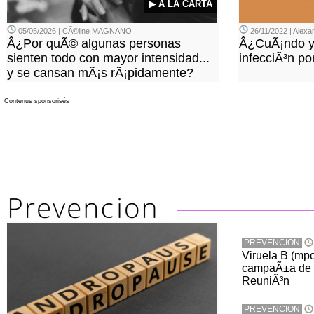
▶ A LA CARTA
05/05/2026 | CÃ©line MAGNANO
26/11/2022 | Ale
Â¿Por quÃ© algunas personas
Â¿CuÃ¡ndo y
sienten todo con mayor intensidad...
infecciÃ³n po
y se cansan mÃ¡s rÃ¡pidamente?
Contenus sponsorisés
PREVENCION
Viruela B (mpo
campaÃ±a de 
ReuniÃ³n
PREVENCION