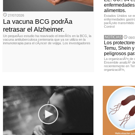
enfermedades 
alimentos.
27/07/2026
Estados Unidos se en
enfermedades gastroi
La vacuna BCG podrÃ­a
parÃ¡sito transmitido
Control
retrasar el Alzheimer.
Un pequeÃ±o estudio ha reavivado el interÃ©s en la BCG, la
NOTICIAS
08/0
vacuna antituberculosa centenaria que ya se utiliza en la
Los protector
inmunoterapia para el cÃ¡ncer de vejiga. Los investigadores
Temu, Shein y
peligrosos par
La organizaciÃ³n de 
Ensemble analizÃ³ di
recientemente en Tem
organizaciÃ³n,