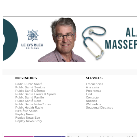
NOS RADIOS
SERVICES
Radio Public Santé
Frecuencias
Public Santé Seniors
A la carta
Public Santé Détente
Programas
Public Santé Loisirs & Sports
Find
Public Santé Famille
Contacto
Public Santé Sexo
Noticias
Public Santé Nutri-Conso
Webradios
Public Health Radio
Seasonal Diseases
Bien-être Animal
Replay News
Replay News Eco
Replay News Story