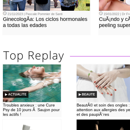
21/11/2023 | Pascale Pommier de Santi
15/01/2022 | Dr 
GinecologÃ­a: Los ciclos hormonales
CuÃ¡ndo y c
a todas las edades
peeling superf
▶ ACTUALITE
▶ BEAUTE
Troubles anxieux : une Cure
BeautÃ© et soin des ongles :
Psy de 10 jours Ã Saujon pour
attention aux allergies des y
les actifs !
et des paupiÃ¨res