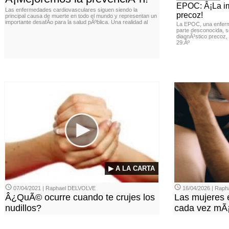
EPOC: Â¡La im
Las enfermedades cardiovasculares siguen siendo la
precoz!
principal causa de muerte en todo el mundo y representan un
importante desafÃ­o para la salud pÃºblica. Una realidad al
La EPOC, una enferm
parte desconocida, s
diagnÃ³stico precoz, 
29.Âº
▶ A LA CARTA
07/04/2021 | Raphael DELVOLVE
16/04/2026 | Rap
Â¿QuÃ© ocurre cuando te crujes los
Las mujeres 
nudillos?
cada vez mÃ¡s