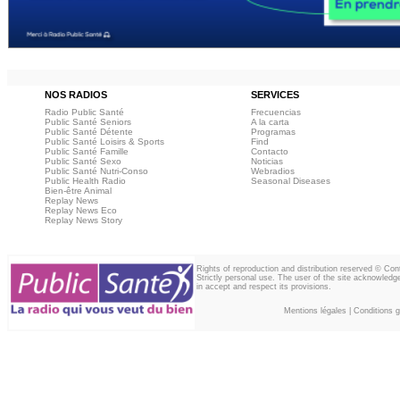
NOS RADIOS
SERVICES
Radio Public Santé
Frecuencias
Public Santé Seniors
A la carta
Public Santé Détente
Programas
Public Santé Loisirs & Sports
Find
Public Santé Famille
Contacto
Public Santé Sexo
Noticias
Public Santé Nutri-Conso
Webradios
Public Health Radio
Seasonal Diseases
Bien-être Animal
Replay News
Replay News Eco
Replay News Story
Rights of reproduction and distribution reserved © Co
Strictly personal use. The user of the site acknowledg
in accept and respect its provisions.
Mentions légales
|
Conditions gé