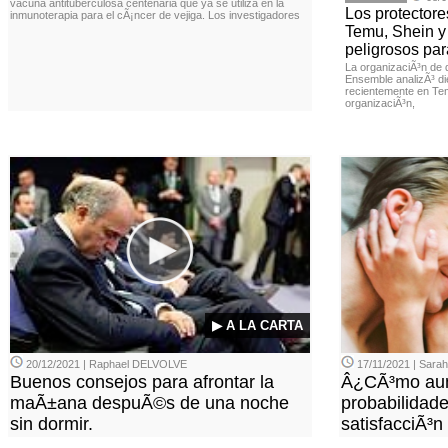
vacuna antituberculosa centenaria que ya se utiliza en la
Los protector
inmunoterapia para el cÃ¡ncer de vejiga. Los investigadores
Temu, Shein y
peligrosos par
La organizaciÃ³n de 
Ensemble analizÃ³ di
recientemente en Tem
organizaciÃ³n,
▶ A LA CARTA
20/12/2021 | Raphael DELVOLVE
17/11/2021 | Sara
Buenos consejos para afrontar la
Â¿CÃ³mo aum
maÃ±ana despuÃ©s de una noche
probabilidade
sin dormir.
satisfacciÃ³n