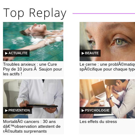
▶ ACTUALITE
▶ BEAUTE
Troubles anxieux : une Cure
Le cerne : une problÃ©mati
Psy de 10 jours Ã Saujon pour
spÃ©cifique pour chaque typ
les actifs !
▶ PREVENTION
▶ PSYCHOLOGIE
MortalitÃ© cancers : 30 ans
Les effets du stress
dâ€™observation attestent de
rÃ©sultats surprenants