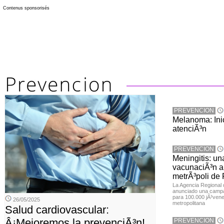
Contenus sponsorisés
PREVENCION
Melanoma: Inic
atenciÃ³n
PREVENCION
Meningitis: u
vacunaciÃ³n a 
metrÃ³poli de
La Agencia Regional
anunciado una campa
para 100.000 jÃ³vene
26/05/2025
metropolitana
Salud cardiovascular:
Â¡Mejoremos la prevenciÃ³n!
PREVENCION