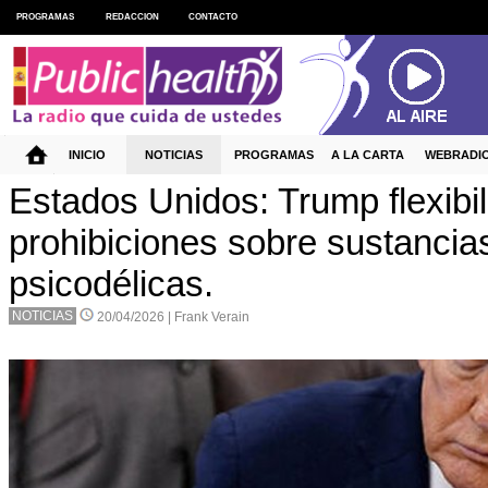
PROGRAMAS
REDACCION
CONTACTO
INICIO
NOTICIAS
PROGRAMAS
A LA CARTA
WEBRADI
Estados Unidos: Trump flexibil
prohibiciones sobre sustancia
psicodélicas.
NOTICIAS
20/04/2026 |
Frank Verain