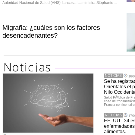
Autoridad Nacional de Salud (ANS) francesa. La ministra Stéphanie ...
Migraña: ¿cuáles son los factores
desencadenantes?
NOTICIAS
16/0
Se ha registra
Orientales el p
Nilo Occidenta
Salud PÃºblica de Fr
caso de transmisiÃ³n 
Francia continental e
NOTICIAS
17/0
EE. UU.: 34 e
enfermedades 
alimentos.