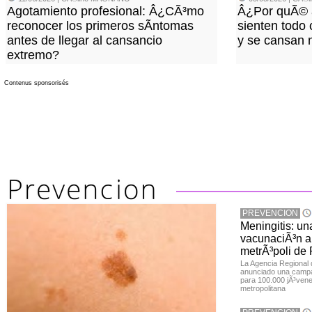
Agotamiento profesional: Â¿CÃ³mo
Â¿Por quÃ© 
reconocer los primeros sÃ­ntomas
sienten todo 
antes de llegar al cansancio
y se cansan 
extremo?
Contenus sponsorisés
PREVENCION
Meningitis: u
vacunaciÃ³n a 
metrÃ³poli de
La Agencia Regional
anunciado una campa
para 100.000 jÃ³vene
metropolitana