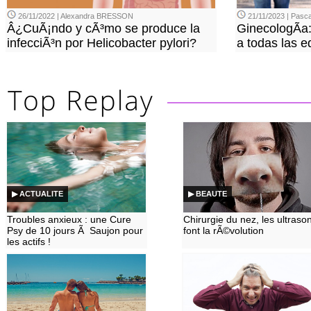
26/11/2022 | Alexandra BRESSON
21/11/2023 | Pasca
Â¿CuÃ¡ndo y cÃ³mo se produce la
GinecologÃ­a
infecciÃ³n por Helicobacter pylori?
a todas las 
▶ ACTUALITE
▶ BEAUTE
Troubles anxieux : une Cure
Chirurgie du nez, les ultraso
Psy de 10 jours Ã Saujon pour
font la rÃ©volution
les actifs !