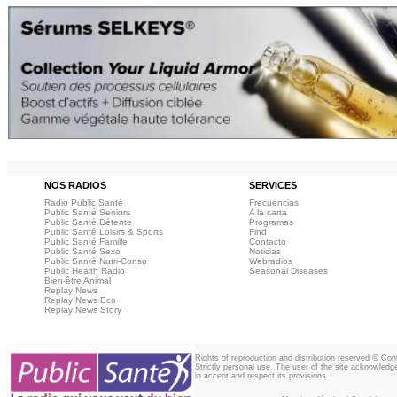
NOS RADIOS
SERVICES
Radio Public Santé
Frecuencias
Public Santé Seniors
A la carta
Public Santé Détente
Programas
Public Santé Loisirs & Sports
Find
Public Santé Famille
Contacto
Public Santé Sexo
Noticias
Public Santé Nutri-Conso
Webradios
Public Health Radio
Seasonal Diseases
Bien-être Animal
Replay News
Replay News Eco
Replay News Story
Rights of reproduction and distribution reserved © Co
Strictly personal use. The user of the site acknowledg
in accept and respect its provisions.