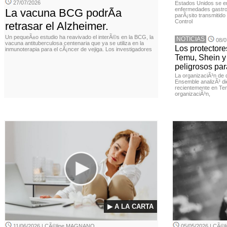
27/07/2026
Estados Unidos se en
enfermedades gastroi
La vacuna BCG podrÃ­a
parÃ¡sito transmitido
Control
retrasar el Alzheimer.
Un pequeÃ±o estudio ha reavivado el interÃ©s en la BCG, la
NOTICIAS
08/0
vacuna antituberculosa centenaria que ya se utiliza en la
Los protector
inmunoterapia para el cÃ¡ncer de vejiga. Los investigadores
Temu, Shein y
peligrosos par
La organizaciÃ³n de 
Ensemble analizÃ³ di
recientemente en Tem
organizaciÃ³n,
▶ A LA CARTA
11/06/2026 | CÃ©line MAGNANO
05/05/2026 | CÃ