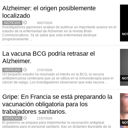
Alzheimer: el origen posiblemente
localizado
NOTICIAS
30/07/2026
Investigadores japoneses acaban de publicar un importante avance en el
estudio de la enfermedad de Alzheimer en la revista Brain
NOT
Communications. Ya se sabía que esta enfermedad destruye
progresivamente ...
La vacuna BCG podría retrasar el
Alzheimer.
NOTICIAS
27/07/2026
Un pequeño estudio ha reavivado el interés en la BCG, la vacuna
antituberculosa centenaria que ya se utiliza en la inmunoterapia para el
NOT
cáncer de vejiga. Los investigadores observaron que esta vacuna ...
Gripe: En Francia se está preparando la
vacunación obligatoria para los
trabajadores sanitarios.
NOTICIAS
21/07/2026
El gobierno se prepara para implementar la vacunación antigripal
NOT
obligatoria para el personal sanitario, tras un dictamen favorable de la