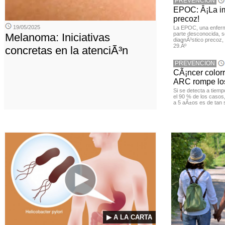
PREVENCION
EPOC: Â¡La im
precoz!
19/05/2025
La EPOC, una enferm
parte desconocida, s
Melanoma: Iniciativas
diagnÃ³stico precoz, 
29.Âº
concretas en la atenciÃ³n
PREVENCION
CÃ¡ncer color
ARC rompe los
Si se detecta a tiemp
el 90 % de los casos
a 5 aÃ±os es de tan 
▶ A LA CARTA