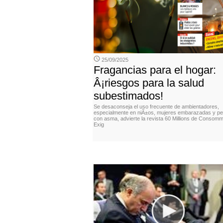
25/09/2025
Fragancias para el hogar:
Â¡riesgos para la salud
subestimados!
Se desaconseja el uso frecuente de ambientadores,
especialmente en niÃ±os, mujeres embarazadas y p
con asma, advierte la revista 60 Millions de Consomm
Exig