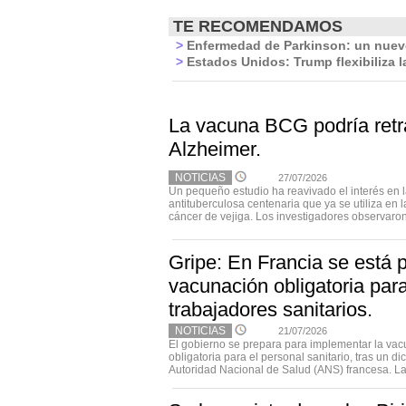
TE RECOMENDAMOS
>
Enfermedad de Parkinson: un nuev
>
Estados Unidos: Trump flexibiliza l
La vacuna BCG podría retr
Alzheimer.
NOTICIAS
27/07/2026
Un pequeño estudio ha reavivado el interés en 
antituberculosa centenaria que ya se utiliza en 
cáncer de vejiga. Los investigadores observaron
Gripe: En Francia se está 
vacunación obligatoria para
trabajadores sanitarios.
NOTICIAS
21/07/2026
El gobierno se prepara para implementar la vac
obligatoria para el personal sanitario, tras un d
Autoridad Nacional de Salud (ANS) francesa. La 