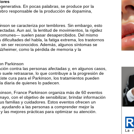
lores
enerativa. En pocas palabras, se produce por la
ebro responsable de la producción de dopamina,
kinson se caracteriza por temblores. Sin embargo, esto
ectadas. Aun así, la lentitud de movimientos, la rigidez
 comunes— suelen pasar desapercibidos. Del mismo
ificultades del habla, la fatiga extrema, los trastornos
n sin ser reconocidos. Además, algunos síntomas se
lzheimer, como la pérdida de memoria y la
on Parkinson
ción contra las personas afectadas y, en algunos casos,
o suele retrasarse, lo que contribuye a la progresión de
iste cura para el Parkinson, los tratamientos pueden
ida diaria de quienes lo padecen.
kinson, France Parkinson organiza más de 60 eventos
mayo, con el objetivo de sensibilizar, brindar información
us familias y cuidadores. Estos eventos ofrecen un
o, ayudando a las personas a comprender mejor la
y las mejores prácticas para optimizar su atención.