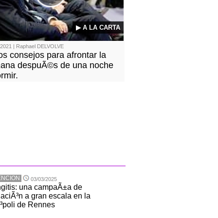
▶ A LA CARTA
/2021 | Raphael DELVOLVE
s consejos para afrontar la
ana despuÃ©s de una noche
rmir.
ENCION
03/03/2025
gitis: una campaÃ±a de
aciÃ³n a gran escala en la
³poli de Rennes