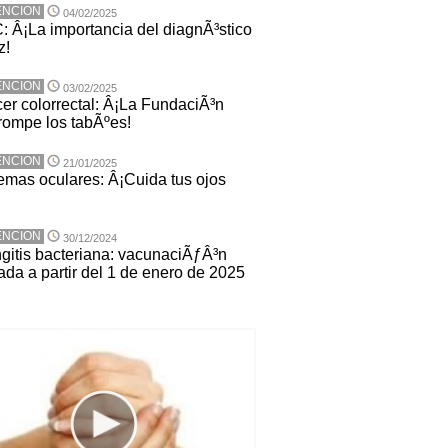
ENCION
04/02/2025
 Â¡La importancia del diagnÃ³stico
z!
ENCION
03/02/2025
er colorrectal: Â¡La FundaciÃ³n
ompe los tabÃºes!
ENCION
21/01/2025
emas oculares: Â¡Cuida tus ojos
ENCION
30/12/2024
gitis bacteriana: vacunaciÃƒÂ³n
ada a partir del 1 de enero de 2025