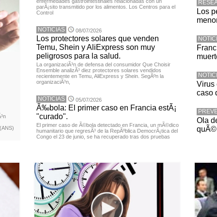
enfermedades gastrointestinales relacionadas con un
RESE
parÃ¡sito transmitido por los alimentos. Los Centros para el
Los p
Control
menor
NOTICIAS
08/07/2026
Los protectores solares que venden
NOTIC
Temu, Shein y AliExpress son muy
Franc
peligrosos para la salud.
muerte
La organizaciÃ³n de defensa del consumidor Que Choisir
Ensemble analizÃ³ diez protectores solares vendidos
NOTIC
recientemente en Temu, AliExpress y Shein. SegÃºn la
organizaciÃ³n,
Virus 
caso 
NOTICIAS
05/07/2026
Ã‰bola: El primer caso en Francia estÃ¡
PREV
"curado".
Ã³n
Ola d
El primer caso de Ã©bola detectado en Francia, un mÃ©dico
 (ANS)
quÃ© 
humanitario que regresÃ³ de la RepÃºblica DemocrÃ¡tica del
Congo el 23 de junio, se ha recuperado tras dos pruebas