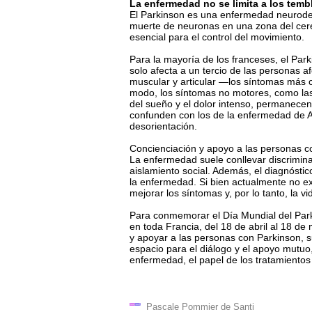
La enfermedad no se limita a los temb
El Parkinson es una enfermedad neurodeg
muerte de neuronas en una zona del cer
esencial para el control del movimiento.
Para la mayoría de los franceses, el Par
solo afecta a un tercio de las personas af
muscular y articular —los síntomas más
modo, los síntomas no motores, como las d
del sueño y el dolor intenso, permanece
confunden con los de la enfermedad de A
desorientación.
Concienciación y apoyo a las personas c
La enfermedad suele conllevar discrimina
aislamiento social. Además, el diagnóstic
la enfermedad. Si bien actualmente no ex
mejorar los síntomas y, por lo tanto, la v
Para conmemorar el Día Mundial del Par
en toda Francia, del 18 de abril al 18 de 
y apoyar a las personas con Parkinson, s
espacio para el diálogo y el apoyo mutu
enfermedad, el papel de los tratamientos 
Pascale Pommier de Santi