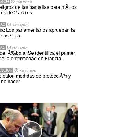
ARCH
02/07/2026
eligros de las pantallas para niÃ±os
es de 2 aÃ±os
IAS
30/06/2026
ia: Los parlamentarios aprueban la
 asistida.
IAS
24/06/2026
del Ã‰bola: Se identifica el primer
de la enfermedad en Francia.
ENCION
23/06/2026
e calor: medidas de protecciÃ³n y
no hacer.