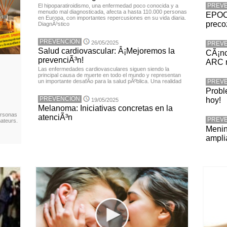
PREV
El hipoparatiroidismo, una enfermedad poco conocida y a
menudo mal diagnosticada, afecta a hasta 110.000 personas
EPOC:
en Europa, con importantes repercusiones en su vida diaria.
preco
DiagnÃ³stico
PREVENCION
26/05/2025
PREV
Salud cardiovascular: Â¡Mejoremos la
CÃ¡nc
prevenciÃ³n!
ARC r
Las enfermedades cardiovasculares siguen siendo la
principal causa de muerte en todo el mundo y representan
un importante desafÃ­o para la salud pÃºblica. Una realidad
PREV
Probl
PREVENCION
hoy!
19/05/2025
Melanoma: Iniciativas concretas en la
ersonas
atenciÃ³n
PREV
ateurs.
Menin
ampli