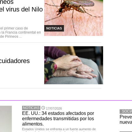
ineos
l virus del Nilo
el primer caso de
NOTICIAS
n la Francia continental en
e Pirineos ...
cuidadores
NOTICIAS
17/07/2026
SOCI
EE. UU.: 34 estados afectados por
Preve
enfermedades transmitidas por los
nueva
alimentos.
Estados Unidos se enfrenta a un fuerte aumento de