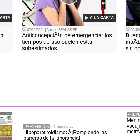
CARTA
▶ A LA CARTA
07/12/2021 | Arnaud BEAUSSIER
20/12
un
AnticoncepciÃ³n de emergencia: los
Bueno
tiempos de uso suelen estar
maÃ±
subestimados.
sin do
PREV
Menin
vacun
PREVENCION
16/06/2025
metrÃ
Hipoparatiroidismo: Â¡Rompiendo las
barreras de la ignorancia!