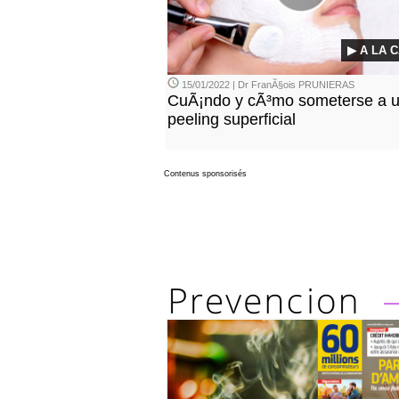
▶ A LA 
15/01/2022 | Dr FranÃ§ois PRUNIERAS
CuÃ¡ndo y cÃ³mo someterse a 
peeling superficial
Contenus sponsorisés