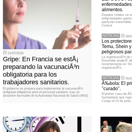
enfermedades 
alimentos.
Estados Unidos se en
enfermedades gastroi
parÃ¡sito transmitido
Control
NOTICIAS
08/0
Los protector
Temu, Shein y
peligrosos par
21/07/2026
La organizaciÃ³n de 
Gripe: En Francia se estÃ¡
Ensemble analizÃ³ di
recientemente en Tem
preparando la vacunaciÃ³n
organizaciÃ³n,
obligatoria para los
NOTICIAS
05/0
trabajadores sanitarios.
Ã‰bola: El pr
"curado".
El gobierno se prepara para implementar la vacunaciÃ³n
antigripal obligatoria para el personal sanitario, tras un
El primer caso de Ã
dictamen favorable de la Autoridad Nacional de Salud (ANS)
humanitario que regr
Congo el 23 de junio