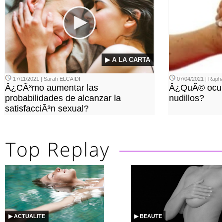
▶ A LA CARTA
17/11/2021 | Sarah ELCAIDI
07/04/2021 | Rap
Â¿CÃ³mo aumentar las
Â¿QuÃ© ocurr
probabilidades de alcanzar la
nudillos?
satisfacciÃ³n sexual?
▶ ACTUALITE
▶ BEAUTE