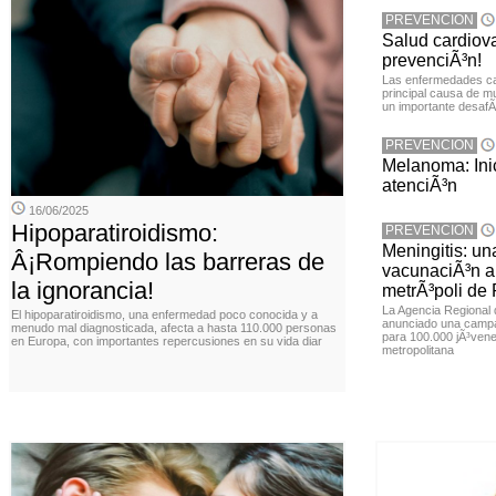
PREVENCION
Salud cardiov
prevenciÃ³n!
Las enfermedades ca
principal causa de m
un importante desafÃ­
PREVENCION
Melanoma: Inic
atenciÃ³n
16/06/2025
Hipoparatiroidismo:
PREVENCION
Meningitis: u
Â¡Rompiendo las barreras de
vacunaciÃ³n a 
la ignorancia!
metrÃ³poli de
La Agencia Regional
El hipoparatiroidismo, una enfermedad poco conocida y a
anunciado una campa
menudo mal diagnosticada, afecta a hasta 110.000 personas
para 100.000 jÃ³vene
en Europa, con importantes repercusiones en su vida diar
metropolitana