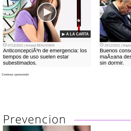
▶ A LA CARTA
07/12/2021 | Arnaud BEAUSSIER
20/12/2021 | Rap
AnticoncepciÃ³n de emergencia: los
Buenos conse
tiempos de uso suelen estar
maÃ±ana des
subestimados.
sin dormir.
Contenus sponsorisés