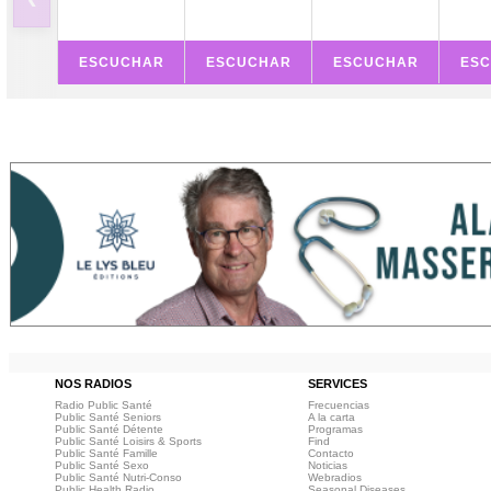
ESCUCHAR
ESCUCHAR
ESCUCHAR
ES
NOS RADIOS
SERVICES
Radio Public Santé
Frecuencias
Public Santé Seniors
A la carta
Public Santé Détente
Programas
Public Santé Loisirs & Sports
Find
Public Santé Famille
Contacto
Public Santé Sexo
Noticias
Public Santé Nutri-Conso
Webradios
Public Health Radio
Seasonal Diseases