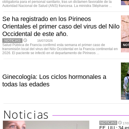
obligatoria para el personal sanitario, tras un dictamen favorable de la
Autoridad Nacional de Salud (ANS) francesa. La ministra Stéphanie ...
Se ha registrado en los Pirineos
Orientales el primer caso del virus del Nilo
Occidental de este año.
NOTICIAS
16/07/2026
Salud Pública de Francia confirmó esta semana el primer caso de
NOT
transmisión local del virus del Nilo Occidental en la Francia continental en
2026. El paciente se infectó en el departamento de Pirineos ...
Ginecología: Los ciclos hormonales a
todas las edades
NOTICIAS
17/0
EE. UU.: 34 e