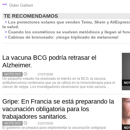
Didier Galibert
TE RECOMENDAMOS
>
Los protectores solares que venden Temu, Shein y AliExpres
la salud.
>
Cuando los cosméticos se vuelven metódicos y llegan al fon
>
Cabinas de bronceado: ¡riesgo triplicado de melanoma!
La vacuna BCG podría retrasar el
Alzheimer.
NOTICIAS
27/07/2026
Un pequeño estudio ha reavivado el interés en la BCG, la vacuna
antituberculosa centenaria que ya se utiliza en la inmunoterapia para el
NOT
cáncer de vejiga. Los investigadores observaron que esta vacuna ...
Gripe: En Francia se está preparando la
vacunación obligatoria para los
trabajadores sanitarios.
NOTICIAS
21/07/2026
El gobierno se prepara para implementar la vacunación antigripal
NOT