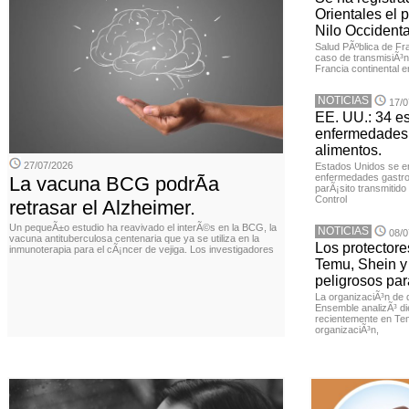
Orientales el p
Nilo Occidenta
Salud PÃºblica de Fr
caso de transmisiÃ³n 
Francia continental e
NOTICIAS
17/0
EE. UU.: 34 e
enfermedades 
alimentos.
27/07/2026
Estados Unidos se en
enfermedades gastroi
La vacuna BCG podrÃ­a
parÃ¡sito transmitido
Control
retrasar el Alzheimer.
Un pequeÃ±o estudio ha reavivado el interÃ©s en la BCG, la
NOTICIAS
08/0
vacuna antituberculosa centenaria que ya se utiliza en la
Los protector
inmunoterapia para el cÃ¡ncer de vejiga. Los investigadores
Temu, Shein y
peligrosos par
La organizaciÃ³n de 
Ensemble analizÃ³ di
recientemente en Tem
organizaciÃ³n,