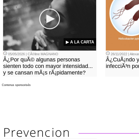
▶ A LA CARTA
05/05/2026 | CÃ©line MAGNANO
26/11/2022 | Ale
Â¿Por quÃ© algunas personas
Â¿CuÃ¡ndo y
sienten todo con mayor intensidad...
infecciÃ³n po
y se cansan mÃ¡s rÃ¡pidamente?
Contenus sponsorisés