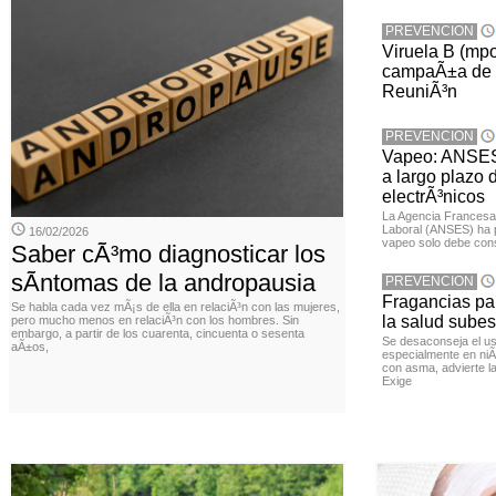
PREVENCION
Viruela B (mpo
campaÃ±a de 
ReuniÃ³n
PREVENCION
Vapeo: ANSES 
a largo plazo d
electrÃ³nicos
La Agencia Francesa 
Laboral (ANSES) ha p
16/02/2026
vapeo solo debe con
Saber cÃ³mo diagnosticar los
sÃ­ntomas de la andropausia
PREVENCION
Fragancias par
Se habla cada vez mÃ¡s de ella en relaciÃ³n con las mujeres,
la salud sube
pero mucho menos en relaciÃ³n con los hombres. Sin
embargo, a partir de los cuarenta, cincuenta o sesenta
Se desaconseja el us
aÃ±os,
especialmente en ni
con asma, advierte l
Exige