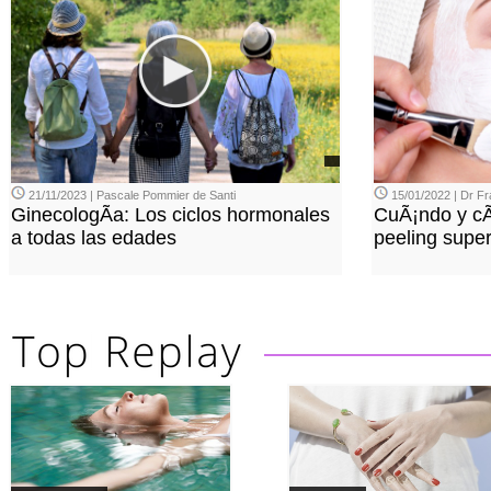
21/11/2023 | Pascale Pommier de Santi
15/01/2022 | Dr 
GinecologÃ­a: Los ciclos hormonales
CuÃ¡ndo y c
a todas las edades
peeling superf