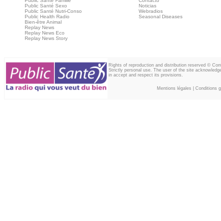
Public Santé Famille
Contacto
Public Santé Sexo
Noticias
Public Santé Nutri-Conso
Webradios
Public Health Radio
Seasonal Diseases
Bien-être Animal
Replay News
Replay News Eco
Replay News Story
Rights of reproduction and distribution reserved © Co
Strictly personal use. The user of the site acknowledg
in accept and respect its provisions.
Mentions légales
|
Conditions gé