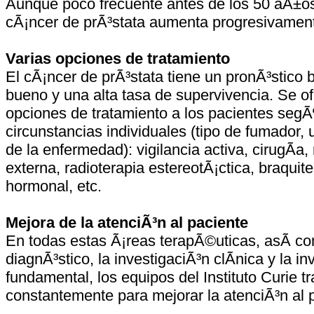
Aunque poco frecuente antes de los 50 aÃ±os,
cÃ¡ncer de prÃ³stata aumenta progresivament
Varias opciones de tratamiento
El cÃ¡ncer de prÃ³stata tiene un pronÃ³stico
bueno y una alta tasa de supervivencia. Se o
opciones de tratamiento a los pacientes segÃ
circunstancias individuales (tipo de fumador, 
de la enfermedad): vigilancia activa, cirugÃ­a,
externa, radioterapia estereotÃ¡ctica, braquite
hormonal, etc.
Mejora de la atenciÃ³n al paciente
En todas estas Ã¡reas terapÃ©uticas, asÃ­ co
diagnÃ³stico, la investigaciÃ³n clÃ­nica y la i
fundamental, los equipos del Instituto Curie t
constantemente para mejorar la atenciÃ³n al 