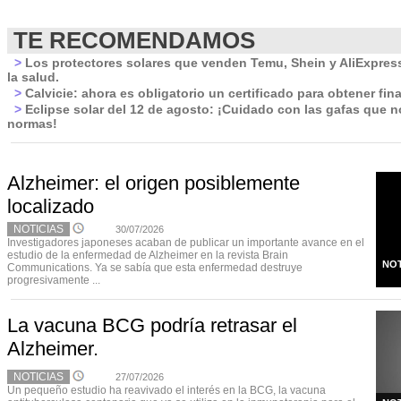
TE RECOMENDAMOS
>
Los protectores solares que venden Temu, Shein y AliExpres
la salud.
>
Calvicie: ahora es obligatorio un certificado para obtener fina
>
Eclipse solar del 12 de agosto: ¡Cuidado con las gafas que 
normas!
Alzheimer: el origen posiblemente
localizado
NOTICIAS
30/07/2026
Investigadores japoneses acaban de publicar un importante avance en el
estudio de la enfermedad de Alzheimer en la revista Brain
NOT
Communications. Ya se sabía que esta enfermedad destruye
progresivamente ...
La vacuna BCG podría retrasar el
Alzheimer.
NOTICIAS
27/07/2026
Un pequeño estudio ha reavivado el interés en la BCG, la vacuna