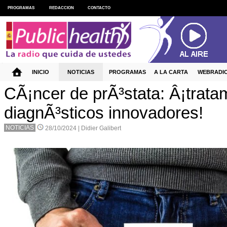
PROGRAMAS
REDACCION
CONTACTO
INICIO
NOTICIAS
PROGRAMAS
A LA CARTA
WEBRADI
CÃ¡ncer de prÃ³stata: Â¡trata
diagnÃ³sticos innovadores!
NOTICIAS
28/10/2024 |
Didier Galibert