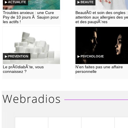
▶ ACTUALITE
▶ BEAUTE
Troubles anxieux : une Cure
BeautÃ© et soin des ongles :
Psy de 10 jours Ã Saujon pour
attention aux allergies des y
les actifs !
et des paupiÃ¨res
▶ PREVENTION
▶ PSYCHOLOGIE
Le prÃ©diabÃ¨te, vous
N'en faites pas une affaire
connaissez ?
personnelle