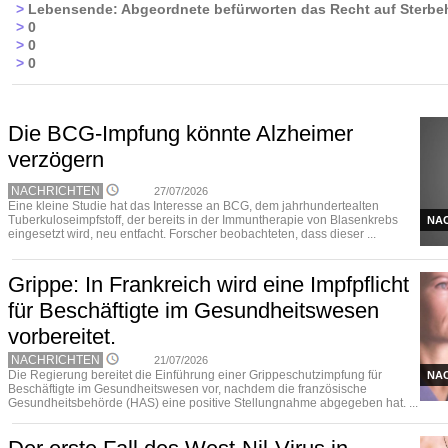
>
Lebensende: Abgeordnete befürworten das Recht auf Sterbeh
>
0
>
0
>
0
Die BCG-Impfung könnte Alzheimer
verzögern
NACHRICHTEN
27/07/2026
Eine kleine Studie hat das Interesse an BCG, dem jahrhundertealten
Tuberkuloseimpfstoff, der bereits in der Immuntherapie von Blasenkrebs
NA
eingesetzt wird, neu entfacht. Forscher beobachteten, dass dieser ...
Grippe: In Frankreich wird eine Impfpflicht
für Beschäftigte im Gesundheitswesen
vorbereitet.
NACHRICHTEN
21/07/2026
Die Regierung bereitet die Einführung einer Grippeschutzimpfung für
NA
Beschäftigte im Gesundheitswesen vor, nachdem die französische
Gesundheitsbehörde (HAS) eine positive Stellungnahme abgegeben hat. ...