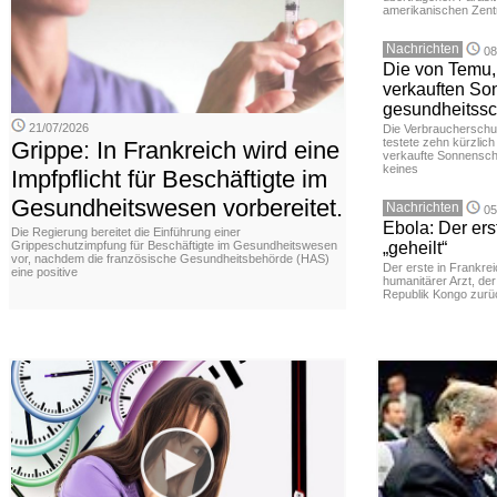
amerikanischen Zent
Nachrichten
08
Die von Temu,
verkauften So
gesundheitssc
21/07/2026
Die Verbraucherschu
testete zehn kürzlic
Grippe: In Frankreich wird eine
verkaufte Sonnenschut
keines
Impfpflicht für Beschäftigte im
Gesundheitswesen vorbereitet.
Nachrichten
05
Ebola: Der erst
Die Regierung bereitet die Einführung einer
Grippeschutzimpfung für Beschäftigte im Gesundheitswesen
„geheilt“
vor, nachdem die französische Gesundheitsbehörde (HAS)
Der erste in Frankreic
eine positive
humanitärer Arzt, de
Republik Kongo zurüc