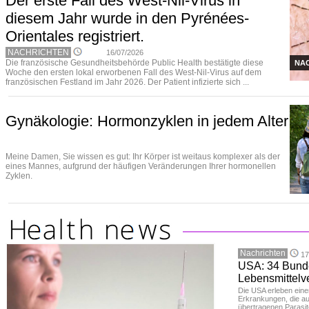
Der erste Fall des West-Nil-Virus in
diesem Jahr wurde in den Pyrénées-
Orientales registriert.
NACHRICHTEN
16/07/2026
Die französische Gesundheitsbehörde Public Health bestätigte diese
NA
Woche den ersten lokal erworbenen Fall des West-Nil-Virus auf dem
französischen Festland im Jahr 2026. Der Patient infizierte sich ...
Gynäkologie: Hormonzyklen in jedem Alter
Meine Damen, Sie wissen es gut: Ihr Körper ist weitaus komplexer als der
eines Mannes, aufgrund der häufigen Veränderungen Ihrer hormonellen
Zyklen.
Nachrichten
17
USA: 34 Bund
Lebensmittelve
Die USA erleben ein
Erkrankungen, die au
übertragenen Parasit