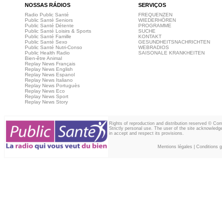
NOSSAS RÁDIOS
SERVIÇOS
Radio Public Santé
FREQUENZEN
Public Santé Seniors
WIEDERHÖREN
Public Santé Détente
PROGRAMME
Public Santé Loisirs & Sports
SUCHE
Public Santé Famille
KONTAKT
Public Santé Sexo
GESUNDHEITSNACHRICHTEN
Public Santé Nutri-Conso
WEBRADIOS
Public Health Radio
SAISONALE KRANKHEITEN
Bien-être Animal
Replay News Français
Replay News English
Replay News Espanol
Replay News Italiano
Replay News Portuguès
Replay News Eco
Replay News Sport
Replay News Story
Rights of reproduction and distribution reserved © Co
Strictly personal use. The user of the site acknowledg
in accept and respect its provisions.
Mentions légales
|
Conditions gé