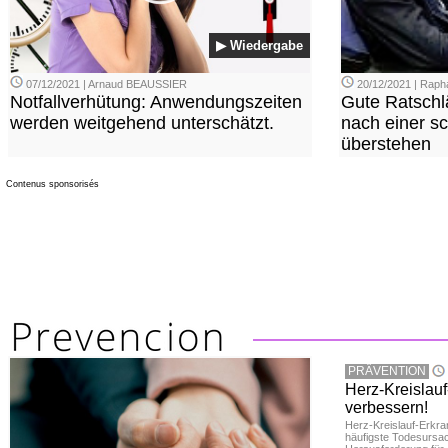
▶ Wiedergabe
07/12/2021 | Arnaud BEAUSSIER
20/12/2021 | Rap
Notfallverhütung: Anwendungszeiten
Gute Ratsch
werden weitgehend unterschätzt.
nach einer sc
überstehen
Contenus sponsorisés
PRÄVENTION
Herz-Kreislau
verbessern!
Herz-Kreislauf-Erkra
häufigste Todesursac