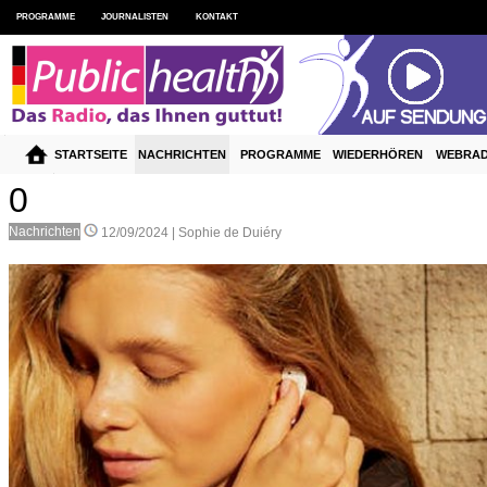
PROGRAMME
JOURNALISTEN
KONTAKT
STARTSEITE
NACHRICHTEN
PROGRAMME
WIEDERHÖREN
WEBRAD
0
Nachrichten
12/09/2024 |
Sophie de Duiéry