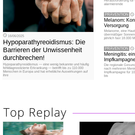
Herausforderung für d
alarmierende
PRÄVENTION
Melanom: Konkr
Versorgung
Melanome, eine Hautk
übermäßiger Sonnene
16/06/2025
jährlich fast 18.000 
Hypoparathyreoidismus: Die
Barrieren der Unwissenheit
PRÄVENTION
Meningitis: ei
durchbrechen!
Impfkampagne
Hypoparathyreoidismus — eine wenig bekannte und häufig
Die regionale Gesun
fehldiagnostizierte Erkrankung — betrifft bis zu 110.000
nach mehreren Mening
Menschen in Europa und hat erhebliche Auswirkungen auf
Impfkampagne für 10
ihre
bis