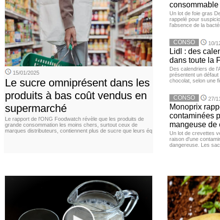
consommable
Un lot de foie gras D
rappelé pour suspicio
l'absence de la bacté
CONSO
10/1
Lidl : des cale
dans toute la 
Des calendriers de l
15/01/2025
présentent un défaut 
Le sucre omniprésent dans les
chocolat, selon une f
produits à bas coût vendus en
CONSO
27/1
supermarché
Monoprix rappe
contaminées p
Le rapport de l'ONG Foodwatch révèle que les produits de
mangeuse de c
grande consommation les moins chers, surtout ceux de
marques distributeurs, contiennent plus de sucre que leurs éq
Un lot de crevettes 
raison d'une contamina
dangereuse. Les sach