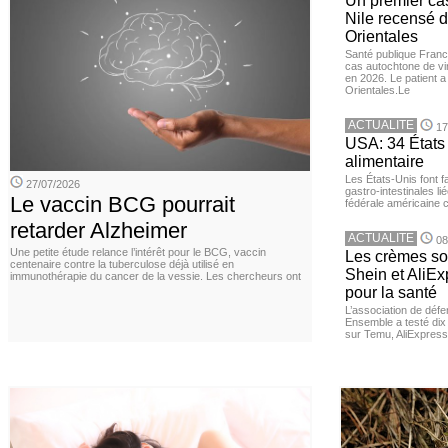
Un premier ca
Nile recensé 
Orientales
Santé publique Franc
cas autochtone de vi
en 2026. Le patient a
Orientales.Le
ACTUALITE
17
USA: 34 États 
alimentaire
Les États-Unis font 
27/07/2026
gastro-intestinales li
Le vaccin BCG pourrait
fédérale américaine 
retarder Alzheimer
ACTUALITE
08
Une petite étude relance l’intérêt pour le BCG, vaccin
Les crèmes so
centenaire contre la tuberculose déjà utilisé en
Shein et AliE
immunothérapie du cancer de la vessie. Les chercheurs ont
pour la santé
L’association de dé
Ensemble a testé di
sur Temu, AliExpress 