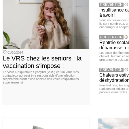
PREVENTION
Insuffisance c
à avoir !
Pour les personnes qu
ils sont nombreux, u
encourager à adopter
PREVENTION
Rentrée scola
débarrasser d
01/10/2024
Les poux de tête sont 
chevelu humain et se
Le VRS chez les seniors : la
présence ne soit pas
vaccination s'impose !
PREVENTION
Le Virus Respiratoire Syncytial (VRS) est un virus très
Chaleurs estiva
contagieux qui peut être responsable d’une infection
respiratoire allant d’une atteinte des voies respiratoires
déshydratation
supérieures sim
Pendant l’été, les a
rapidement induire u
patients vulnérables.