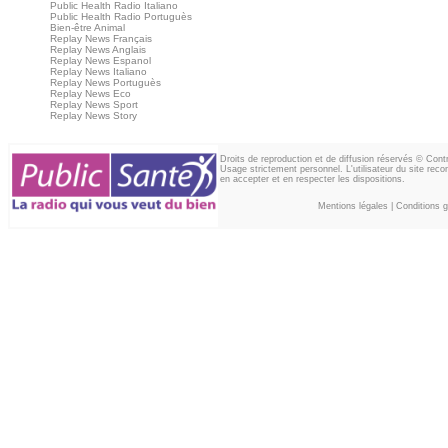
Public Health Radio Italiano
Public Health Radio Portuguès
Bien-être Animal
Replay News Français
Replay News Anglais
Replay News Espanol
Replay News Italiano
Replay News Portuguès
Replay News Eco
Replay News Sport
Replay News Story
Droits de reproduction et de diffusion réservés © Con
Usage strictement personnel. L'utilisateur du site reco
en accepter et en respecter les dispositions.
Mentions légales
|
Conditions gé