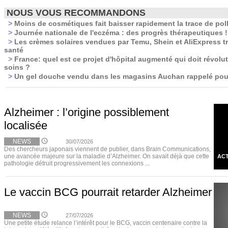
NOUS VOUS RECOMMANDONS
>
Moins de cosmétiques fait baisser rapidement la trace de pol
>
Journée nationale de l'eczéma : des progrès thérapeutiques !
>
Les crèmes solaires vendues par Temu, Shein et AliExpress t
santé
>
France: quel est ce projet d'hôpital augmenté qui doit révolut
soins ?
>
Un gel douche vendu dans les magasins Auchan rappelé pour
Alzheimer : l’origine possiblement
localisée
NEWS
30/07/2026
Des chercheurs japonais viennent de publier, dans Brain Communications,
une avancée majeure sur la maladie d’Alzheimer. On savait déjà que cette
ACT
pathologie détruit progressivement les connexions ...
Le vaccin BCG pourrait retarder Alzheimer
NEWS
27/07/2026
Une petite étude relance l’intérêt pour le BCG, vaccin centenaire contre la