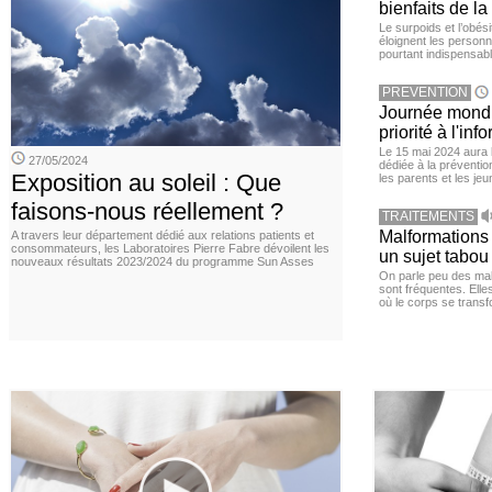
bienfaits de l
Le surpoids et l’obési
éloignent les personn
pourtant indispensabl
PREVENTION
Journée mondia
priorité à l'in
Le 15 mai 2024 aura l
27/05/2024
dédiée à la préventio
Exposition au soleil : Que
les parents et les je
faisons-nous réellement ?
TRAITEMENTS
Malformations 
A travers leur département dédié aux relations patients et
consommateurs, les Laboratoires Pierre Fabre dévoilent les
un sujet tabou 
nouveaux résultats 2023/2024 du programme Sun Asses
On parle peu des mal
sont fréquentes. Elle
où le corps se trans