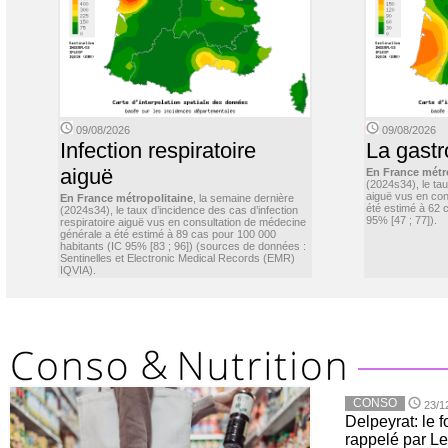
09/08/2026
09/08/2026
Infection respiratoire
La gastr
aiguë
En France métr
(2024s34), le ta
aiguë vus en con
En France métropolitaine
, la semaine dernière
été estimé à 62 
(2024s34), le taux d’incidence des cas d’infection
95% [47 ; 77]).
respiratoire aiguë vus en consultation de médecine
générale a été estimé à 89 cas pour 100 000
habitants (IC 95% [83 ; 96]) (sources de données :
Sentinelles et Electronic Medical Records (EMR)
IQVIA).
CONSO
23/1
Delpeyrat: le f
rappelé par Le