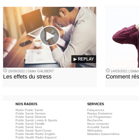
▶ REPLAY
25/09/2022 | Didier GALIBERT
14/03/2021 | Didi
Les effets du stress
Comment rési
NOS RADIOS
SERVICES
Radio Public Santé
Fréquences
Public Santé Seniors
Replay Emissions
Public Santé Détente
Les Programmes
Public Santé Loisirs & Sports
Recherche
Public Santé Famille
Nous contacter
Public Santé Sexo
Actualité Santé
Public Santé Nutri-Conso
Webradios
Public Health Radio English
Maladies Saisonnières
Public Health Radio Espanol