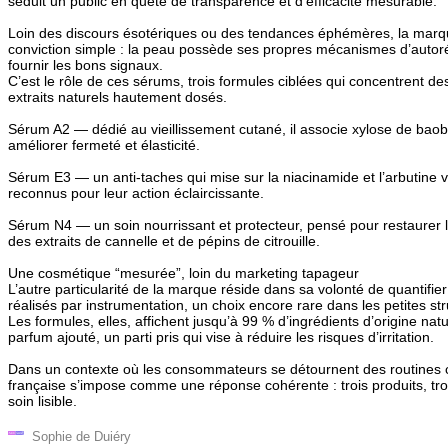
séduit un public en quête de transparence et d’efficacité mesurable.
Loin des discours ésotériques ou des tendances éphémères, la marq
conviction simple : la peau possède ses propres mécanismes d’autorép
fournir les bons signaux.
C’est le rôle de ces sérums, trois formules ciblées qui concentrent de
extraits naturels hautement dosés.
Sérum A2 — dédié au vieillissement cutané, il associe xylose de baob
améliorer fermeté et élasticité.
Sérum E3 — un anti-taches qui mise sur la niacinamide et l’arbutine v
reconnus pour leur action éclaircissante.
Sérum N4 — un soin nourrissant et protecteur, pensé pour restaurer 
des extraits de cannelle et de pépins de citrouille.
Une cosmétique “mesurée”, loin du marketing tapageur
L’autre particularité de la marque réside dans sa volonté de quantifier 
réalisés par instrumentation, un choix encore rare dans les petites s
Les formules, elles, affichent jusqu’à 99 % d’ingrédients d’origine nat
parfum ajouté, un parti pris qui vise à réduire les risques d’irritation.
Dans un contexte où les consommateurs se détournent des routines c
française s’impose comme une réponse cohérente : trois produits, tr
soin lisible.
Sophie de Duiéry