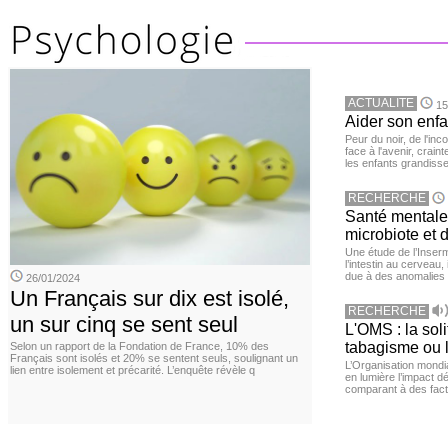
ACTUALITE
15
Aider son enfa
Peur du noir, de l'i
face à l'avenir, cra
les enfants grandisse
RECHERCHE
Santé mentale 
microbiote et 
Une étude de l’Inserm
l’intestin au cerveau,
due à des anomalies d
26/01/2024
Un Français sur dix est isolé,
RECHERCHE
un sur cinq se sent seul
L'OMS : la sol
tabagisme ou l
Selon un rapport de la Fondation de France, 10% des
Français sont isolés et 20% se sentent seuls, soulignant un
L’Organisation mond
lien entre isolement et précarité. L’enquête révèle q
en lumière l’impact dé
comparant à des fact