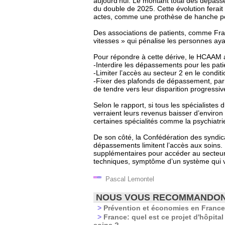
aujourd’hui. Le montant total des dépassem
du double de 2025. Cette évolution ferait 
actes, comme une prothèse de hanche po
Des associations de patients, comme Fr
vitesses » qui pénalise les personnes aya
Pour répondre à cette dérive, le HCAAM a
-Interdire les dépassements pour les pati
-Limiter l’accès au secteur 2 en le condit
-Fixer des plafonds de dépassement, par ex
de tendre vers leur disparition progressiv
Selon le rapport, si tous les spécialistes
verraient leurs revenus baisser d’environ
certaines spécialités comme la psychiatrie
De son côté, la Confédération des syndica
dépassements limitent l’accès aux soins. 
supplémentaires pour accéder au secteur
techniques, symptôme d’un système qui va
Pascal Lemontel
NOUS VOUS RECOMMANDO
>
Prévention et économies en France:
>
France: quel est ce projet d'hôpital