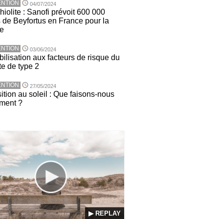
NTION
04/07/2024
iolite : Sanofi prévoit 600 000
 de Beyfortus en France pour la
ée
NTION
03/06/2024
ilisation aux facteurs de risque du
te de type 2
NTION
27/05/2024
ition au soleil : Que faisons-nous
ement ?
▶ REPLAY