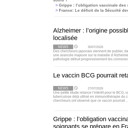
soins ?
>
Grippe : l’obligation vaccinale des
>
France: Le déficit de la Sécurité dev
Alzheimer : l’origine possi
localisée
NEWS
30/07/2026
Des chercheurs japonais viennent de publier, 
une avancée majeure sur la maladie d’Alzheimer
pathologie détruit progressivement les connexion
Le vaccin BCG pourrait ret
NEWS
27/07/2026
Une petite étude relance l’intérêt pour le BCG, v
tuberculose déjà utilisé en immunothérapie du c
chercheurs ont observé que ce vaccin pourrait ..
Grippe : l’obligation vaccin
soignants se prépare en F