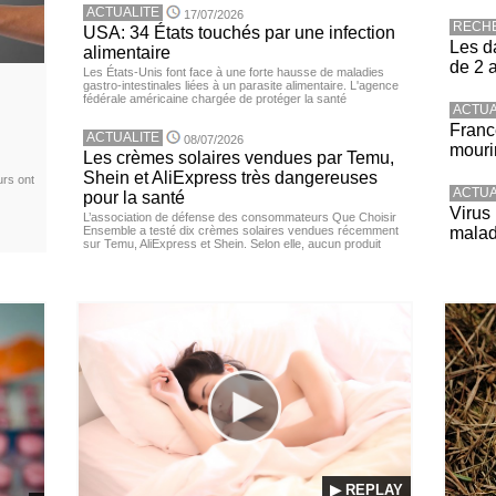
ACTUALITE
17/07/2026
RECH
USA: 34 États touchés par une infection
Les d
alimentaire
de 2 
Les États-Unis font face à une forte hausse de maladies
gastro-intestinales liées à un parasite alimentaire. L'agence
fédérale américaine chargée de protéger la santé
ACTUA
Franc
ACTUALITE
08/07/2026
mouri
Les crèmes solaires vendues par Temu,
Shein et AliExpress très dangereuses
urs ont
ACTUA
pour la santé
Virus
L’association de défense des consommateurs Que Choisir
Ensemble a testé dix crèmes solaires vendues récemment
malad
sur Temu, AliExpress et Shein. Selon elle, aucun produit
▶ REPLAY