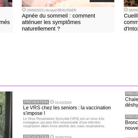
29/09/2023 | Arnaud BEAUSSIER
08/09
Apnée du sommeil : comment
Cueil
imés
atténuer les symptômes
comme
naturellement ?
d'Into
PREVE
Chaleu
PREVENTION
01/10/2024
déshy
Le VRS chez les seniors : la vaccination
s'impose !
PREVE
Le Virus Respiratoire Syncytial (VRS) est un virus très
Bronc
contagieux qui peut être responsable d’une infection
respiratoire allant d’une atteinte des voies respiratoires
nouv
PREVENTION
20/09/2024