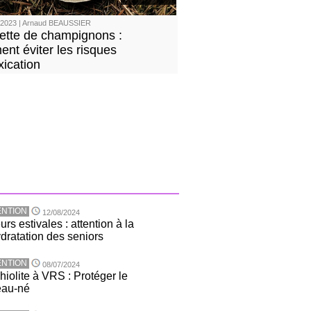
/2023 | Arnaud BEAUSSIER
lette de champignons :
nt éviter les risques
xication
NTION
12/08/2024
rs estivales : attention à la
dratation des seniors
NTION
08/07/2024
hiolite à VRS : Protéger le
eau-né