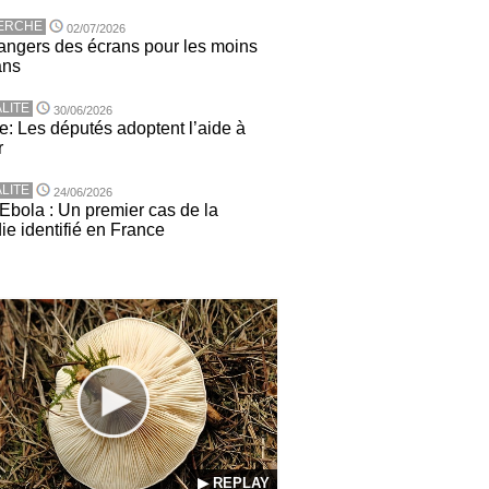
ERCHE
02/07/2026
angers des écrans pour les moins
ans
LITE
30/06/2026
e: Les députés adoptent l’aide à
r
LITE
24/06/2026
 Ebola : Un premier cas de la
ie identifié en France
▶ REPLAY