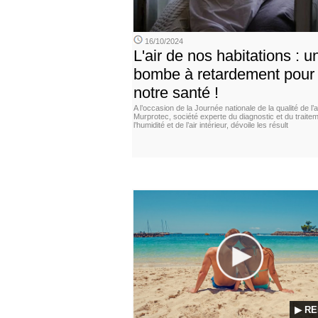
16/10/2024
L'air de nos habitations : u
bombe à retardement pour
notre santé !
A l’occasion de la Journée nationale de la qualité de l’ai
Murprotec, société experte du diagnostic et du traite
l’humidité et de l’air intérieur, dévoile les résult
▶ RE