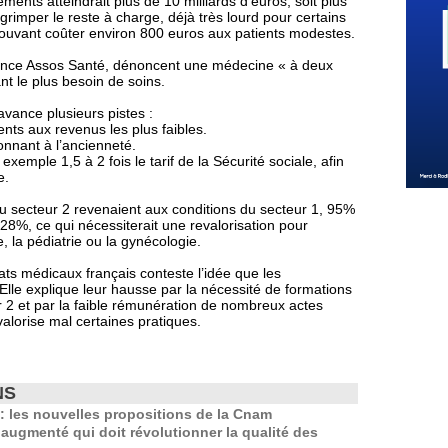
ents atteindrait plus de 10 milliards d’euros, soit plus
grimper le reste à charge, déjà très lourd pour certains
uvant coûter environ 800 euros aux patients modestes.
ance Assos Santé, dénoncent une médecine « à deux
nt le plus besoin de soins.
vance plusieurs pistes :
ents aux revenus les plus faibles.
ionnant à l’ancienneté.
emple 1,5 à 2 fois le tarif de la Sécurité sociale, afin
e.
 du secteur 2 revenaient aux conditions du secteur 1, 95%
 28%, ce qui nécessiterait une revalorisation pour
, la pédiatrie ou la gynécologie.
ts médicaux français conteste l’idée que les
Elle explique leur hausse par la nécessité de formations
 2 et par la faible rémunération de nombreux actes
lorise mal certaines pratiques.
NS
 les nouvelles propositions de la Cnam
 augmenté qui doit révolutionner la qualité des