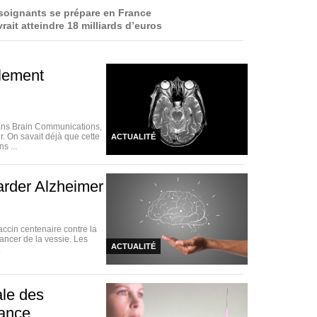
 soignants se prépare en France
rait atteindre 18 milliards d’euros
blement
dans Brain Communications,
. On savait déjà que cette
ACTUALITÉ
s ...
arder Alzheimer
accin centenaire contre la
ancer de la vessie. Les
ACTUALITÉ
.
ale des
rance