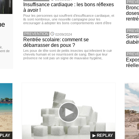
PREVE
Insuffisance cardiaque : les bons réflexes
Bronch
à avoir !
doses
Pour les personnes qui souffrent d’insuffisance cardiaque, et
rentr
ils sont nombreux, une nouvelle campagne pour les
ne
encourager à adopter les bons comportements vient d’être
PREVE
PREVENTION
02/09/2024
Sensib
Rentrée scolaire: comment se
diabè
débarrasser des poux ?
r,
Les poux de tête sont de petits insectes qui infestent le cuir
ment de
PREVE
chevelu humain et se nourrissent de sang. Bien que leur
présence ne soit pas un signe de mauvaise hygiène,
Expos
réell
PLAY
▶ REPLAY