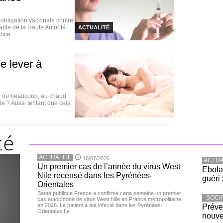
bligation vaccinale contre
able de la Haute Autorité
ACTUALITÉ
nce ...
e lever à
u, ou beaucoup, au chaud
lle ? Aussi tentant que cela
ACTUALITE
16/07/2026
ACTUA
Un premier cas de l’année du virus West
Ebola
Nile recensé dans les Pyrénées-
guéri 
Orientales
Santé publique France a confirmé cette semaine un premier
SOCI
cas autochtone de virus West Nile en France métropolitaine
en 2026. Le patient a été infecté dans les Pyrénées-
Préve
Orientales.Le
nouve