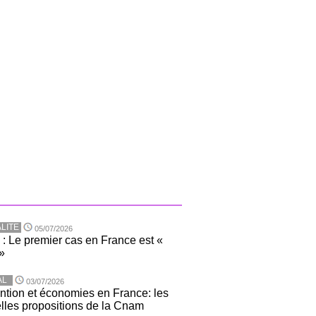
LITE
05/07/2026
 : Le premier cas en France est «
»
AL
03/07/2026
ntion et économies en France: les
lles propositions de la Cnam