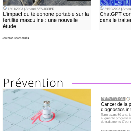
12/11/2023 | Arnaud BEAUSSIER
24/10/2023 | Arn
L’impact du téléphone portable sur la
ChatGPT con
fertilité masculine : une nouvelle
dans le trait
étude
Contenus sponsorisés
PREVENTION
Cancer de la pr
diagnostics in
Rare avant 50 ans, l
augmente progressive
de traitements C’est 