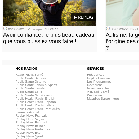
▶ REPLAY
09/05/2021 | Véronique DEBORD
30/05/2022 | Nic
Avoir confiance, le plus beau cadeau
Autisme: la g
que vous puissiez vous faire !
l’origine des
?
NOS RADIOS
SERVICES
Radio Public Santé
Fréquences
Public Santé Seniors
Replay Emissions
Public Santé Détente
Les Programmes
Public Santé Loisirs & Sports
Recherche
Public Santé Famille
Nous contacter
Public Santé Sexo
Actualité Santé
Public Santé Nutri-Conso
Webradios
Public Health Radio English
Maladies Saisonnières
Public Health Radio Espanol
Public Health Radio Italiano
Public Health Radio Portuguès
Bien-être Animal
Replay News Français
Replay News Anglais
Replay News Espanol
Replay News Italiano
Replay News Portuguès
Replay News Eco
Replay News Sport