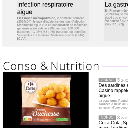
Infection respiratoire
La gastr
aiguë
En France métr
(2024s34), le ta
aiguë vus en con
En France métropolitaine
, la semaine dernière
été estimé à 62 
(2024s34), le taux d’incidence des cas d’infection
95% [47 ; 77]).
respiratoire aiguë vus en consultation de médecine
générale a été estimé à 89 cas pour 100 000
habitants (IC 95% [83 ; 96]) (sources de données :
Sentinelles et Electronic Medical Records (EMR)
IQVIA).
CONSO
24/0
Des sardines 
Casino rappelé
aiguë
La plateforme Rappel
sardines à l’huile de
en raison d'une conc
CONSO
27/0
Coca-Cola, Spr
massif en Euro