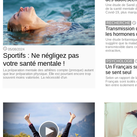
Une étude de Santé p
de la santé mentale 
Covid-19, plus marqué
RECHERCHE
Transmission d
les hormones 
Une étude britanniqu
suggère que la maladi
transmissible dans c
05/08/2024
extractive,
Sportifs : Ne négligez pas
PSYCHOLOGIE
votre santé mentale !
Un Français sur
La préparation mentale des athlètes compte (presque) autant
se sent seul
que leur préparation physique. Elle est pourtant encore trop
souvent moins valorisée. La nécessité d’un
Selon un rapport de 
Français sont isolés 
lien entre isolement e