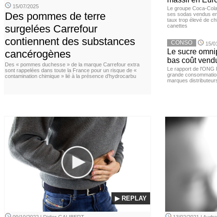
15/07/2025
Le groupe Coca-Cola 
Des pommes de terre
ses sodas vendus en 
taux trop élevé de c
surgelées Carrefour
canettes
contiennent des substances
CONSO
15/0
Le sucre omnip
cancérogènes
bas coût vend
Des « pommes duchesse » de la marque Carrefour extra
Le rapport de l'ONG 
sont rappelées dans toute la France pour un risque de «
grande consommation
contamination chimique » lié à la présence d’hydrocarbu
marques distributeur
▶ REPLAY