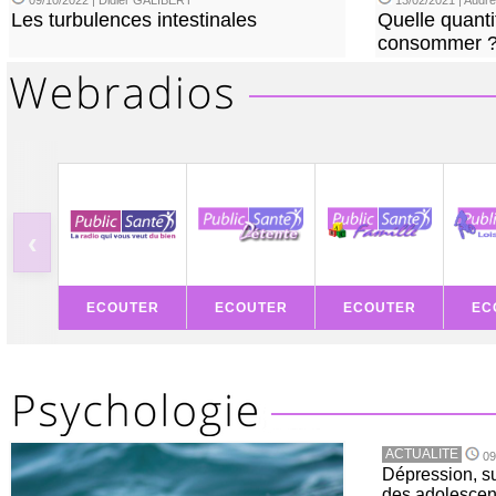
09/10/2022 | Didier GALIBERT
13/02/2021 | Aud
Les turbulences intestinales
Quelle quanti
consommer 
‹
ECOUTER
ECOUTER
ECOUTER
EC
ACTUALITE
09
Dépression, su
des adolescen