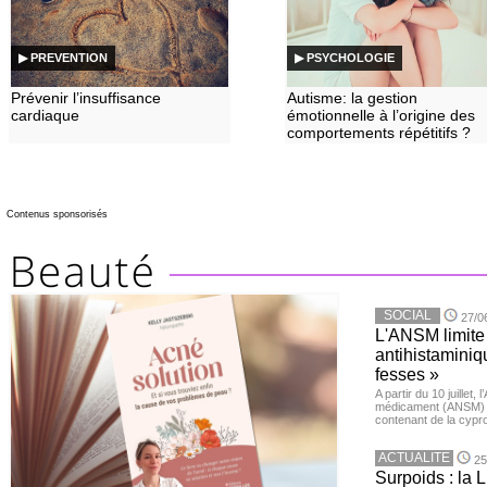
▶ PREVENTION
▶ PSYCHOLOGIE
Prévenir l’insuffisance
Autisme: la gestion
cardiaque
émotionnelle à l’origine des
comportements répétitifs ?
Contenus sponsorisés
SOCIAL
27/0
L'ANSM limite 
antihistaminiqu
fesses »
A partir du 10 juillet,
médicament (ANSM) a
contenant de la cypro
ACTUALITE
25
Surpoids : la L