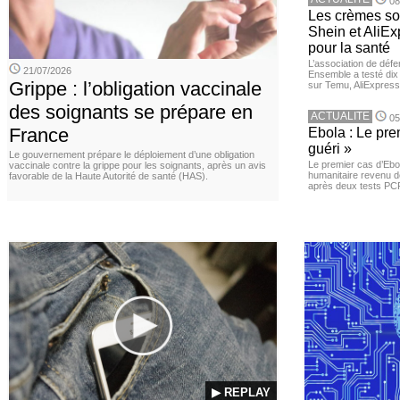
08
Les crèmes so
Shein et AliE
pour la santé
L’association de dé
21/07/2026
Ensemble a testé di
Grippe : l’obligation vaccinale
sur Temu, AliExpress 
des soignants se prépare en
ACTUALITE
05
France
Ebola : Le pre
guéri »
Le gouvernement prépare le déploiement d’une obligation
Le premier cas d’Ebo
vaccinale contre la grippe pour les soignants, après un avis
humanitaire revenu d
favorable de la Haute Autorité de santé (HAS).
après deux tests PCR n
▶ REPLAY