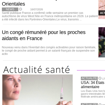
Orientales
NEWS
16/07/2026
Santé publique France a confirmé cette semaine un premier cas
ACT
autochtone de virus West Nile en France métropolitaine en 2026. Le patient
a été infecté dans les Pyrénées-Orientales.Le virus, transmis ...
Un congé rémunéré pour les proches
aidants en France
Nouveau venu dans l'éventail des congés activables pour raison familiale,
le congé de proche aidant permet à un salarié français de suspendre son
activ
ACTUALITE
17
USA: 34 États 
alimentaire
Les États-Unis font 
gastro-intestinales li
fédérale américaine 
ACTUALITE