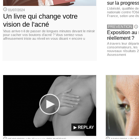
sur la progres
L’obésité, qualifiée 
01/07/2024
nationale contre l’Ob
Un livre qui change votre
France, selon une é
vision de l'acné
PREVENTION
Vous arrive-t-il de passer de longues minutes devant le miroir
Exposition au 
pour cacher vos boutons d’acné ? Vous sentez-vous
réellement ?
affreusement triste au réveil en vous disant « encore u
A travers leur départ
consommateurs, les L
nouveaux résultats 
Assessment
▶ REPLAY