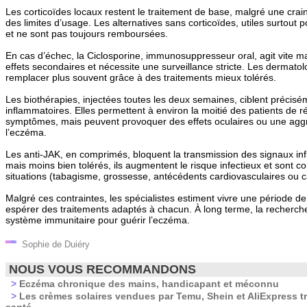
Les corticoïdes locaux restent le traitement de base, malgré une crain
des limites d’usage. Les alternatives sans corticoïdes, utiles surtout po
et ne sont pas toujours remboursées.
En cas d’échec, la Ciclosporine, immunosuppresseur oral, agit vite 
effets secondaires et nécessite une surveillance stricte. Les dermato
remplacer plus souvent grâce à des traitements mieux tolérés.
Les biothérapies, injectées toutes les deux semaines, ciblent précisé
inflammatoires. Elles permettent à environ la moitié des patients de r
symptômes, mais peuvent provoquer des effets oculaires ou une aggr
l’eczéma.
Les anti-JAK, en comprimés, bloquent la transmission des signaux inf
mais moins bien tolérés, ils augmentent le risque infectieux et sont c
situations (tabagisme, grossesse, antécédents cardiovasculaires ou c
Malgré ces contraintes, les spécialistes estiment vivre une période de
espérer des traitements adaptés à chacun. À long terme, la recherche 
système immunitaire pour guérir l’eczéma.
Sophie de Duiéry
NOUS VOUS RECOMMANDONS
>
Eczéma chronique des mains, handicapant et méconnu
>
Les crèmes solaires vendues par Temu, Shein et AliExpress t