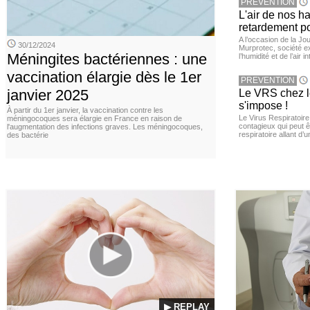
PREVENTION
L'air de nos h
retardement po
A l’occasion de la Jour
30/12/2024
Murprotec, société ex
Méningites bactériennes : une
l’humidité et de l’air i
vaccination élargie dès le 1er
PREVENTION
janvier 2025
Le VRS chez le
s'impose !
À partir du 1er janvier, la vaccination contre les
Le Virus Respiratoire
méningocoques sera élargie en France en raison de
contagieux qui peut ê
l'augmentation des infections graves. Les méningocoques,
respiratoire allant d’
des bactérie
▶ REPLAY