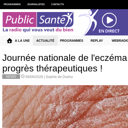
PROGRAMMES
JOURNALISTES
CONTACTS
A LA UNE
ACTUALITÉ
PROGRAMMES
REPLAY
WEBRADI
Journée nationale de l'eczéma
progrès thérapeutiques !
NEWS
06/06/2026 |
Sophie de Duiéry