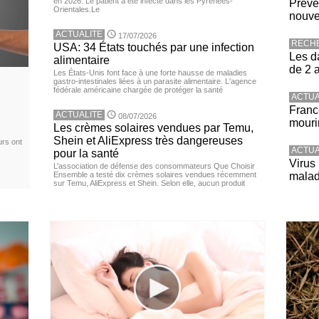
en 2026. Le patient a été infecté dans les Pyrénées-
Préve
Orientales.Le
nouve
ACTUALITE
17/07/2026
RECH
USA: 34 États touchés par une infection
Les d
alimentaire
de 2 
Les États-Unis font face à une forte hausse de maladies
gastro-intestinales liées à un parasite alimentaire. L'agence
fédérale américaine chargée de protéger la santé
ACTUA
Franc
ACTUALITE
08/07/2026
mouri
Les crèmes solaires vendues par Temu,
Shein et AliExpress très dangereuses
urs ont
ACTUA
pour la santé
Virus
L’association de défense des consommateurs Que Choisir
Ensemble a testé dix crèmes solaires vendues récemment
malad
sur Temu, AliExpress et Shein. Selon elle, aucun produit