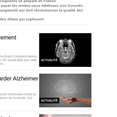
 soignants se prépare en France
ire payer les rendez-vous médicaux non honorés
 augmenté qui doit révolutionner la qualité des
es délais qui explosent
blement
dans Brain Communications,
. On savait déjà que cette
ACTUALITÉ
s ...
arder Alzheimer
accin centenaire contre la
ancer de la vessie. Les
ACTUALITÉ
.