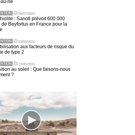
eau-né
NTION
04/07/2024
iolite : Sanofi prévoit 600 000
 de Beyfortus en France pour la
ée
NTION
03/06/2024
ilisation aux facteurs de risque du
te de type 2
NTION
27/05/2024
ition au soleil : Que faisons-nous
ement ?