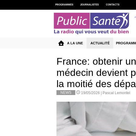
PROGRAMMES
JOURNALISTES
CONTACTS
A LA UNE
ACTUALITÉ
PROGRAMM
France: obtenir u
médecin devient pl
la moitié des dép
NEWS
19/05/2026 |
Pascal Lemontel