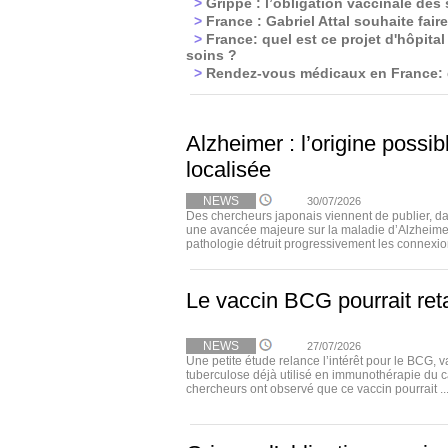
>
Grippe : l’obligation vaccinale des
>
France : Gabriel Attal souhaite fa
>
France: quel est ce projet d'hôpital
soins ?
>
Rendez‑vous médicaux en France: d
Alzheimer : l’origine possi
localisée
NEWS
30/07/2026
Des chercheurs japonais viennent de publier, 
une avancée majeure sur la maladie d’Alzheimer
pathologie détruit progressivement les connexion
Le vaccin BCG pourrait ret
NEWS
27/07/2026
Une petite étude relance l’intérêt pour le BCG, v
tuberculose déjà utilisé en immunothérapie du c
chercheurs ont observé que ce vaccin pourrait ..