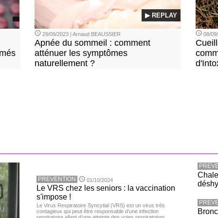
▶ REPLAY
29/09/2023 | Arnaud BEAUSSIER
08/09
Apnée du sommeil : comment
Cueil
imés
atténuer les symptômes
comme
naturellement ?
d'Into
PREVE
Chaleu
PREVENTION
01/10/2024
déshy
Le VRS chez les seniors : la vaccination
s'impose !
PREVE
Le Virus Respiratoire Syncytial (VRS) est un virus très
Bronc
contagieux qui peut être responsable d’une infection
respiratoire allant d’une atteinte des voies respiratoires