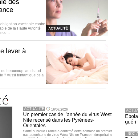
ale des
rance
bligation vaccinale contre
able de la Haute Autorité
ACTUALITÉ
nce ...
e lever à
u, ou beaucoup, au chaud
lle ? Aussi tentant que cela
ACTUALITE
16/07/2026
ACTUA
Un premier cas de l’année du virus West
Ebola
Nile recensé dans les Pyrénées-
guéri 
Orientales
Santé publique France a confirmé cette semaine un premier
SOCI
cas autochtone de virus West Nile en France métropolitaine