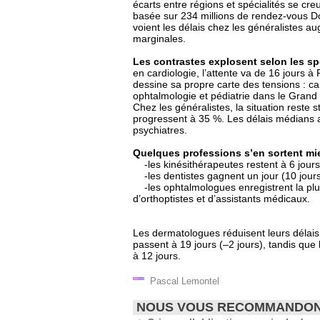
écarts entre régions et spécialités se cr
basée sur 234 millions de rendez-vous Do
voient les délais chez les généralistes a
marginales.
Les contrastes explosent selon les sp
en cardiologie, l’attente va de 16 jours à
dessine sa propre carte des tensions : ca
ophtalmologie et pédiatrie dans le Grand
Chez les généralistes, la situation reste 
progressent à 35 %. Les délais médians a
psychiatres.
Quelques professions s’en sortent mi
-les kinésithérapeutes restent à 6 jours 
-les dentistes gagnent un jour (10 jours
-les ophtalmologues enregistrent la plus 
d’orthoptistes et d’assistants médicaux.
Les dermatologues réduisent leurs délais
passent à 19 jours (–2 jours), tandis q
à 12 jours.
Pascal Lemontel
NOUS VOUS RECOMMANDO