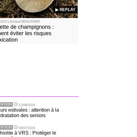
▶ REPLAY
/2023 | Arnaud BEAUSSIER
lette de champignons :
nt éviter les risques
xication
NTION
12/08/2024
rs estivales : attention à la
dratation des seniors
NTION
08/07/2024
hiolite à VRS : Protéger le