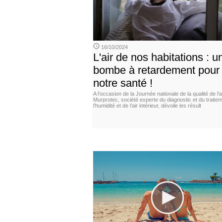
16/10/2024
L'air de nos habitations : u
bombe à retardement pour
notre santé !
A l’occasion de la Journée nationale de la qualité de l’ai
Murprotec, société experte du diagnostic et du traite
l’humidité et de l’air intérieur, dévoile les résult