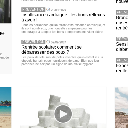
nouv
PREVENTION
20/09/2024
PREVE
Insuffisance cardiaque : les bons réflexes
Bronch
à avoir !
doses
Pour les personnes qui souffrent d’insuffisance cardiaque, et
rentr
ils sont nombreux, une nouvelle campagne pour les
ne
encourager à adopter les bons comportements vient d’être
PREVE
PREVENTION
02/09/2024
Sensib
Rentrée scolaire: comment se
diabè
débarrasser des poux ?
r,
Les poux de tête sont de petits insectes qui infestent le cuir
ment de
PREVE
chevelu humain et se nourrissent de sang. Bien que leur
présence ne soit pas un signe de mauvaise hygiène,
Expos
réell